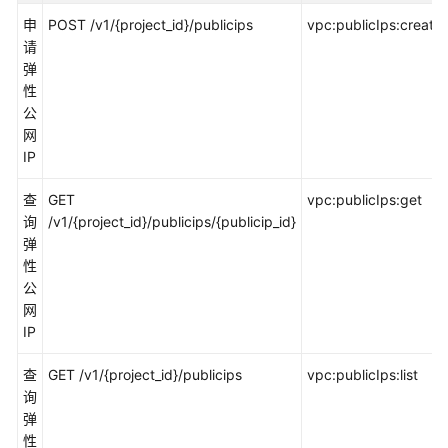
介
申
POST /v1/{project_id}/publicips
vpc:publicIps:create
绍
请
弹
计
性
费
公
说
网
明
IP
快
查
GET
vpc:publicIps:get
速
询
/v1/{project_id}/publicips/{publicip_id}
入
弹
门
性
公
用
网
户
IP
指
南
查
GET /v1/{project_id}/publicips
vpc:publicIps:list
询
最
弹
佳
性