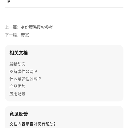
IP
用
API
API
上一篇：身份策略授权参考
下一篇：带宽
API
V3
相关文档
GEIP
API
最新动态
图解弹性公网IP
应
什么是弹性公网IP
用
产品优势
示
例
应用场景
权
限
意见反馈
策
文档内容是否对您有帮助？
略