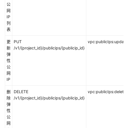
实
公
践
网
IP
API
列
参
表
考
更
PUT
vpc:publicIps:update
新
/v1/{project_id}/publicips/{publicip_id}
使
弹
用
性
前
公
必
网
读
IP
API
删
DELETE
vpc:publicIps:delete
概
除
/v1/{project_id}/publicips/{publicip_id}
览
弹
性
如
公
何
网
调