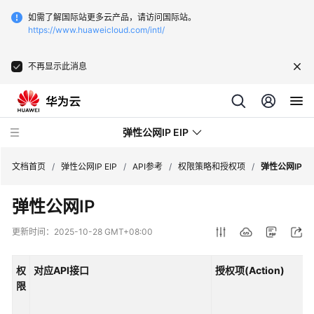
如需了解国际站更多云产品，请访问国际站。
https://www.huaweicloud.com/intl/
不再显示此消息
弹性公网IP EIP
文档首页
/
弹性公网IP EIP
/
API参考
/
权限策略和授权项
/
弹性公网IP
弹性公网IP
最
新
更新时间：
2025-10-28 GMT+08:00
动
态
权
对应API接口
授权项(Action)
限
产
品