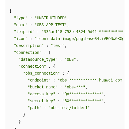
{

"type"
 : 
"UNSTRUCTURED"
,

"name"
 : 
"OBS-APP-TEST"
,

"temp_id"
 : 
"335ac118-758e-4324-9d41-************"
"icon"
 : 
"icon: data:image/png;base64,iVBORw0K
"description"
 : 
"test"
,

"connection"
 : {

"datasource_type"
 : 
"OBS"
,

"connection"
 : {

"obs_connection"
 : {

"endpoint"
 : 
"obs.************.huawei.com"
,

"bucket_name"
 : 
"obs-***"
,

"access_key"
 : 
"QA**************"
,

"secret_key"
 : 
"8X**************"
,

"path"
 : 
"obs-test/folder1"
      }

    }

  }
