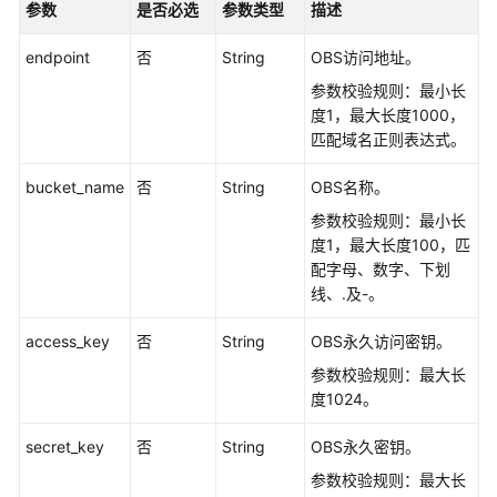
审
参数
是否必选
参数类型
描述
计
日
endpoint
否
String
OBS访问地址。
志
参数校验规则：最小长
度1，最大长度1000，
团
匹配域名正则表达式。
队
管
bucket_name
否
String
OBS名称。
理
参数校验规则：最小长
度1，最大长度100，匹
用
配字母、数字、下划
户
线、.及-。
管
理
access_key
否
String
OBS永久访问密钥。
资
参数校验规则：最大长
产
度1024。
管
secret_key
否
String
OBS永久密钥。
理
参数校验规则：最大长