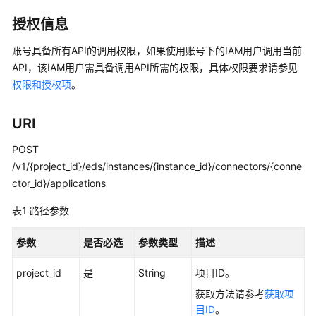
介
绍
授权信息
账号具备所有API的调用权限，如果使用账号下的IAM用户调用当前
计
API，该IAM用户需具备调用API所需的权限，具体权限要求请参见
费
权限和授权项
。
说
明
URI
快
速
POST
入
/v1/{project_id}/eds/instances/{instance_id}/connectors/{conne
门
ctor_id}/applications
表1
路径参数
用
户
参数
是否必选
参数类型
描述
指
南
project_id
是
String
项目ID。
（交
换
获取方法请参考
获取项
数
目ID
。