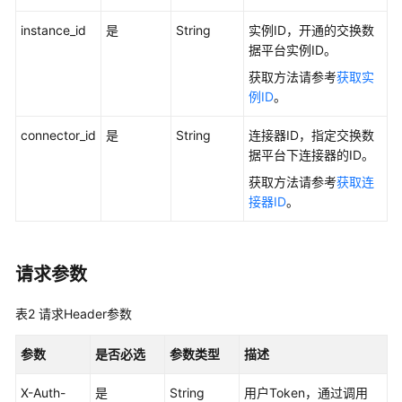
据
空
instance_id
是
String
实例ID，开通的交换数
间）
据平台实例ID。
获取方法请参考
获取实
用
例ID
。
户
指
connector_id
是
String
连接器ID，指定交换数
南
据平台下连接器的ID。
（DMAP
获取方法请参考
获取连
数
接器ID
。
小
二）
最
请求参数
佳
实
表2
请求Header参数
践
参数
是否必选
参数类型
描述
API
参
X-Auth-
是
String
用户Token，通过调用