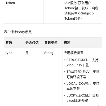
考
Token
IAM服务“获取用户
Token”接口获取（响应
使
消息头中X-Subject-
用
Token的值）。
前
必
表3
请求Body参数
读
参数
是否必选
参数类型
描述
API
概
type
是
String
应用模板类型：
览
STRUCTURED：支持
jdbc、csv下载
如
何
TRUSTED_ENV：支持
调
可信环境下载
用
LOCAL_DOWN：支持
API
本地下载
LUCKY_EXCEL：支持
API
excel本地预览