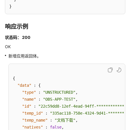
}
响应示例
状态码： 200
OK
新增应用返回体。
{
"data"
:
{
"type"
:
"UNSTRUCTURED"
,
"name"
:
"OBS-APP-TEST"
,
"id"
:
"22c59dd8-12ef-4ead-94ff-************"
,
"temp_id"
:
"335ac118-758e-4324-9d41-*********
"temp_name"
:
"文档下载"
,
"natives"
:
false
,