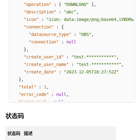
"operation"
:
[
"DOWNLOAD"
]
,
"description"
:
"abc"
,
"icon"
:
"icon: data:image/png;base64,iVBOR
"connection"
:
{
"datasource_type"
:
"OBS"
,
"connection"
:
null
}
,
"create_user_id"
:
"test-***********"
,
"create_user_name"
:
"test-***********"
,
"create_date"
:
"2023-12-05T18:27:52Z"
}
,
"total"
:
1
,
"error_code"
:
null
,
"error_msg"
:
null
}
状态码
状态码
描述