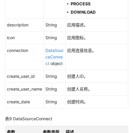
PROCESS
DOWNLOAD
description
String
应用描述。
icon
String
应用图标。
connection
DataSour
应用连接信息。
ceConne
ct
object
create_user_id
String
创建人ID。
create_user_name
String
创建人名称。
create_date
String
创建时间。
表9
DataSourceConnect
参数
参数类型
描述