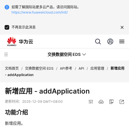
如需了解国际站更多云产品，请访问国际站。
https://www.huaweicloud.com/intl/
不再显示此消息
交换数据空间 EDS
文档首页
/
交换数据空间 EDS
/
API参考
/
API
/
应用管理
/
新增应用
- addApplication
最
新增应用 - addApplication
新
动
更新时间：
2025-12-09 GMT+08:00
态
功能介绍
产
新增应用。
品