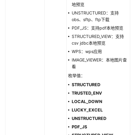
地预览
责
任
UNSTRUCTURED：支持
共
obs、sftp、ftp下载
担
PDF_JS：支持pdf本地预览
STRUCTURED_VIEW：支持
云
csv jdbc本地预览
服
WPS：wps应用
务
等
IMAGE_VIEWER：本地图片查
级
看
协
枚举值：
议
STRUCTURED
（SLA）
TRUSTED_ENV
白
LOCAL_DOWN
皮
LUCKY_EXCEL
书
UNSTRUCTURED
资
源
PDF_JS