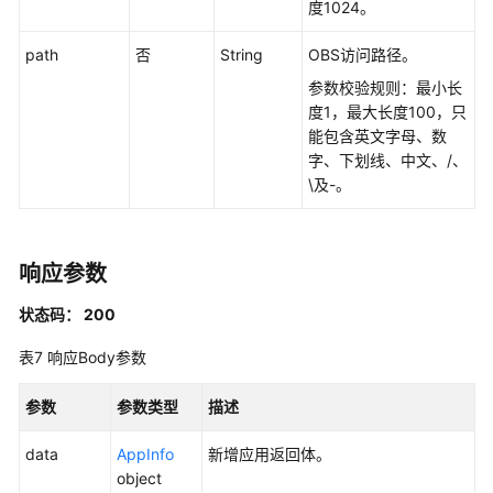
权
度1024。
限
和
path
否
String
OBS访问路径。
授
参数校验规则：最小长
权
度1，最大长度100，只
项
能包含英文字母、数
字、下划线、中文、/、
附
\及-。
录
修
响应参数
订
记
状态码： 200
录
表7
响应Body参数
常
见
参数
参数类型
描述
问
题
data
AppInfo
新增应用返回体。
object