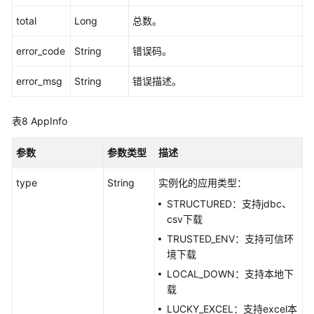
视
频
total
Long
总数。
帮
助
error_code
String
错误码。
文
error_msg
String
错误描述。
档
下
表8
AppInfo
载
参数
参数类型
描述
通
type
String
实例化的应用类型：
用
参
STRUCTURED：支持jdbc、
考
csv下载
TRUSTED_ENV：支持可信环
产
境下载
品
LOCAL_DOWN：支持本地下
术
载
语
LUCKY_EXCEL：支持excel本