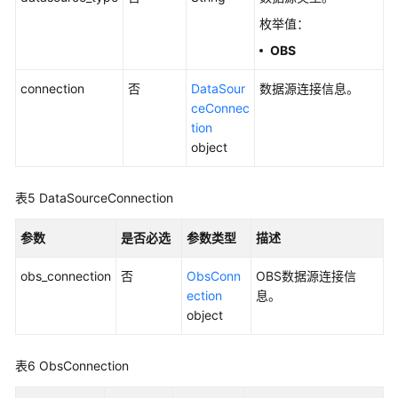
枚举值：
新
增
OBS
应
用
connection
否
DataSour
数据源连接信息。
-
ceConnec
addApplication
tion
object
查
看
表5
DataSourceConnection
实
例
参数
是否必选
参数类型
描述
化
应
obs_connection
否
ObsConn
OBS数据源连接信
用
ection
息。
列
object
表
-
listApplications
表6
ObsConnection