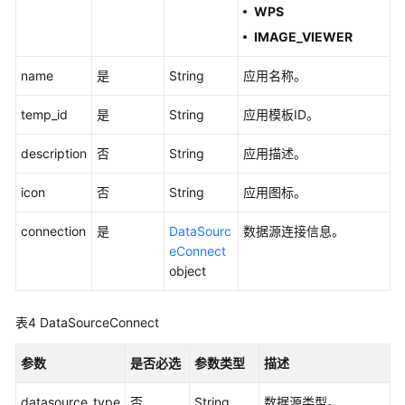
合
WPS
约
IMAGE_VIEWER
管
理
name
是
String
应用名称。
应
temp_id
是
String
应用模板ID。
用
管
description
否
String
应用描述。
理
icon
否
String
应用图标。
查
询
connection
是
DataSourc
数据源连接信息。
应
eConnect
用
object
模
板
表4
DataSourceConnect
列
表
参数
是否必选
参数类型
描述
-
listApplicationTemplate
datasource_type
否
String
数据源类型。