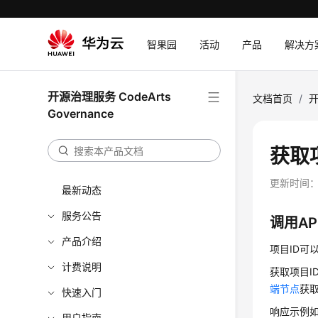
智果园
活动
产品
解决方
开源治理服务 CodeArts
文档首页
/
开
Governance
获取
更新时间
最新动态
服务公告
调用AP
产品介绍
项目ID可
计费说明
获取项目ID的
端节点
获
快速入门
响应示例如下
用户指南