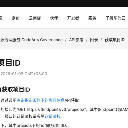
案
定价
云商店
伙伴
开发者
服务
了解华为云
源治理服务 CodeArts Governance
/
API参考
/
附录
/
获取项目ID
项目ID
：
2026-01-08 GMT+08:00
I获取项目ID
以通过调用
查询指定条件下的项目信息
API获取。
接口为“GET https://{Endpoint}/v3/projects/”，其中{Endpoin
取。接口的认证鉴权请参见
认证鉴权
。
，其中projects下的“id”即为项目ID。