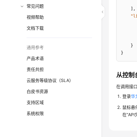
常见问题
]
,
"l
视频帮助
文档下载
}
通用参考
}
产品术语
责任共担
从控制
云服务等级协议（SLA）
在调用接
白皮书资源
登录
华
支持区域
鼠标悬
系统权限
在“AP