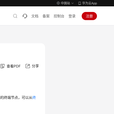
中国站
华为云App
文档
备案
控制台
登录
注册
分享
查看PDF
t}为IAM的终端节点，可以从
终