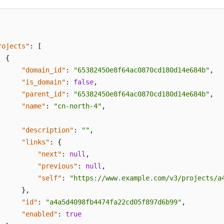
rojects"
:
[
{
"domain_id"
:
"65382450e8f64ac0870cd180d14e684b"
,
"is_domain"
:
false
,
"parent_id"
:
"65382450e8f64ac0870cd180d14e684b"
,
"name"
:
"cn-north-4"
,
"description"
:
""
,
"links"
:
{
"next"
:
null
,
"previous"
:
null
,
"self"
:
"https://www.example.com/v3/projects/a
}
,
"id"
:
"a4a5d4098fb4474fa22cd05f897d6b99"
,
"enabled"
:
true