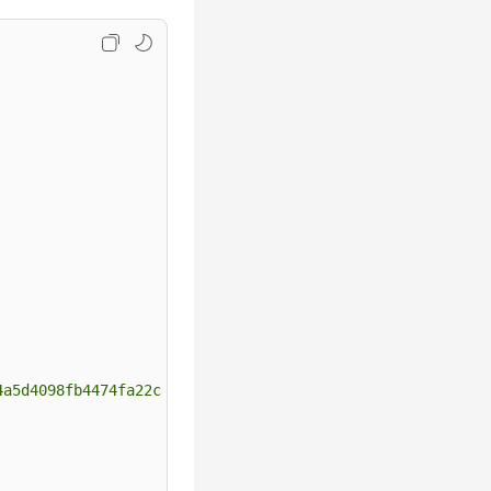
4a5d4098fb4474fa22cd05f897d6b99"