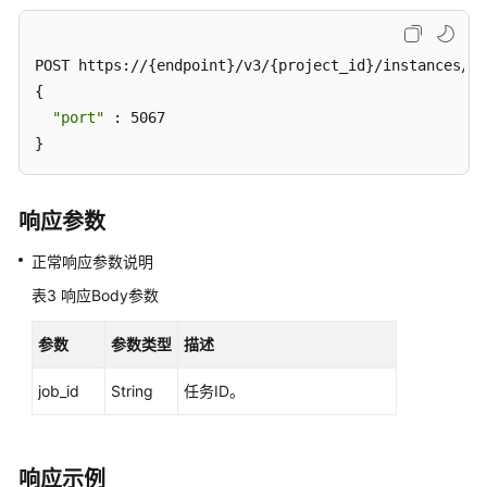
前
必
读
POST https://{endpoint}/v3/{project_id}/instances/{i
{

API
"port"
 : 5067

概
}
览
如
响应参数
何
调
正常响应参数说明
用
表3
响应Body参数
API
参数
参数类型
描述
API（推
荐）
job_id
String
任务ID。
查
询
API
响应示例