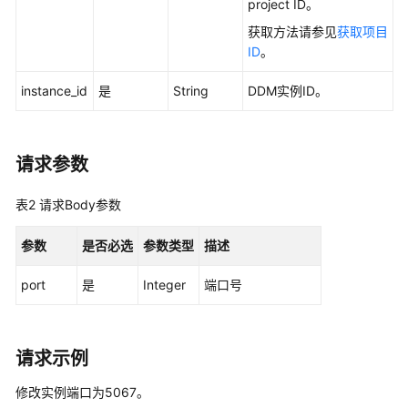
project ID。
指
南
获取方法请参见
获取项目
ID
。
最
佳
instance_id
是
String
DDM实例ID。
实
践
请求
参数
性
能
表2
请求Body参数
白
皮
参数
是否必选
参数类型
描述
书
port
是
Integer
端口号
API
参
考
请求示例
使
修改实例端口为5067。
用