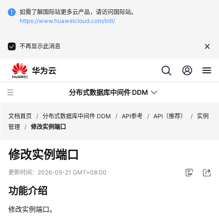
如需了解国际站更多云产品，请访问国际站。
https://www.huaweicloud.com/intl/
不再显示此消息
分布式数据库中间件 DDM
文档首页
/
分布式数据库中间件 DDM
/
API参考
/
API（推荐）
/
实例
管理
/
修改实例端口
最
修改实例端口
新
动
更新时间：
2026-05-21 GMT+08:00
态
功能介绍
服
修改实例端口。
务