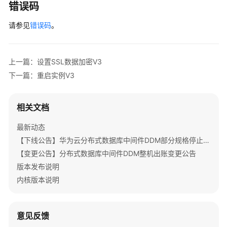
表
错误码
请参见
错误码
。
查
询
DDM
实
上一篇：设置SSL数据加密V3
例
下一篇：重启实例V3
详
情
相关文档
修
最新动态
改
DDM
【下线公告】华为云分布式数据库中间件DDM部分规格停止服务公告
实
【变更公告】分布式数据库中间件DDM整机出账变更公告
例
版本发布说明
名
内核版本说明
称
修
意见反馈
改