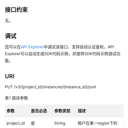
公
告
接口约束
无。
产
品
介
调试
绍
您可以在
API Explorer
中调试该接口，支持自动认证鉴权。API
Explorer可以自动生成SDK代码示例，并提供SDK代码示例调试功
计
费
能。
说
明
URI
快
PUT /v3/{project_id}/instances/{instance_id}/port
速
表1
路径参数
入
门
参数
是否必选
参数类型
描述
用
project_id
是
String
租户在某一region下的
户