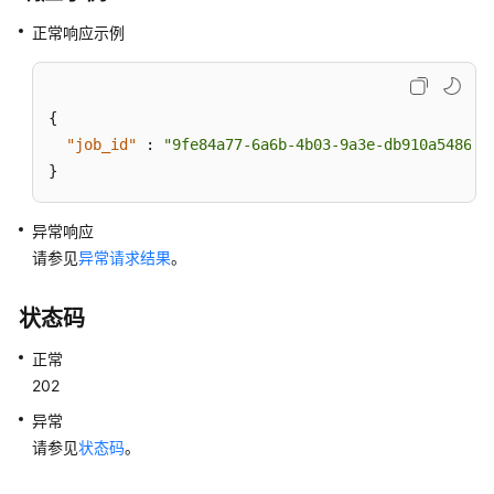
版
正常响应示例
本
实
例
{
管
"job_id"
:
"9fe84a77-6a6b-4b03-9a3e-db910a548657
理
}
购
异常响应
买
请参见
异常请求结果
DDM
。
实
例
状态码
查
正常
询
202
DDM
异常
实
请参见
状态码
。
例
列