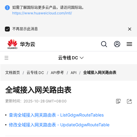
如需了解国际站更多云产品，请访问国际站。
https://www.huaweicloud.com/intl/
不再显示此消息
云专线 DC
文档首页
/
云专线 DC
/
API参考
/
API
/
全域接入网关路由表
全域接入网关路由表
最
新
更新时间：
2025-10-28 GMT+08:00
动
态
查询全域接入网关路由表 - ListGdgwRouteTables
修改全域接入网关路由表 - UpdateGdgwRouteTable
服
务