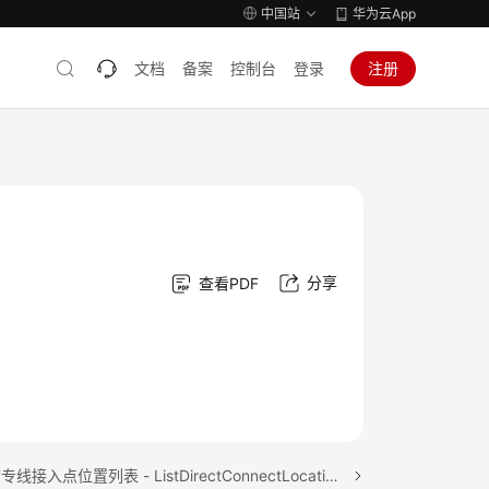
中国站
华为云App
文档
备案
控制台
登录
注册
分享
查看PDF
下一篇：查询专线接入点位置列表 - ListDirectConnectLocations