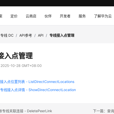
案
定价
云商店
伙伴
开发者
服务
了解华为云
专线 DC
/
API参考
/
API
/
专线接入点管理
接入点管理
：
2025-10-28 GMT+08:00
点位置列表 - ListDirectConnectLocations
接入点详情 - ShowDirectConnectLocation
线关联连接 - DeletePeerLink