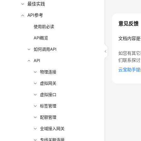
最佳实践
API参考
意见反馈
使用前必读
API概览
文档内容是
如何调用API
如您有其它
们联系探讨
API
云宝助手提
物理连接
虚拟网关
虚拟接口
标签管理
配额管理
全域接入网关
专线关联连接