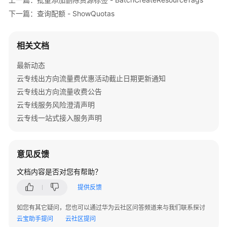
公
下一篇：查询配额 - ShowQuotas
告
产
相关文档
品
介
最新动态
绍
云专线出方向流量费优惠活动截止日期更新通知
云专线出方向流量收费公告
计
云专线服务风险澄清声明
费
云专线一站式接入服务声明
说
明
快
意见反馈
速
文档内容是否对您有帮助？
入
门
提供反馈
如您有其它疑问，您也可以通过华为云社区问答频道来与我们联系探讨
用
云宝助手提问
云社区提问
户