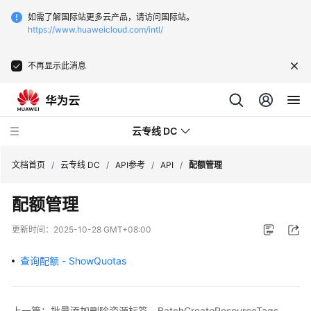
如需了解国际站更多云产品，请访问国际站。
https://www.huaweicloud.com/intl/
不再显示此消息
云专线 DC
文档首页
/
云专线 DC
/
API参考
/
API
/
配额管理
配额管理
最
新
更新时间：
2025-10-28 GMT+08:00
动
态
查询配额 - ShowQuotas
服
务
上一篇：批量添加删除资源标签 - BatchCreateResourceTags