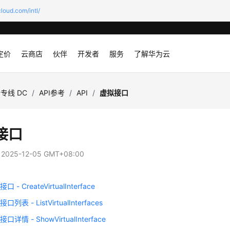
loud.com/intl/
定价
云商店
伙伴
开发者
服务
了解华为云
专线 DC
/
API参考
/
API
/
虚拟接口
接口
：
2025-12-05 GMT+08:00
- CreateVirtualInterface
列表 - ListVirtualInterfaces
详情 - ShowVirtualInterface