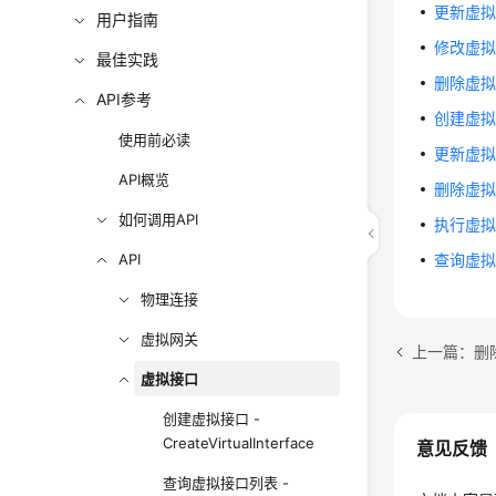
更新虚拟接口 
用户指南
修改虚拟接
最佳实践
删除虚拟接口 
API参考
创建虚拟接口
使用前必读
更新虚拟接
API概览
删除虚拟接
如何调用API
执行虚拟接
API
查询虚拟接口
物理连接
虚拟网关
上一篇：删除虚拟
虚拟接口
创建虚拟接口 -
CreateVirtualInterface
意见反馈
查询虚拟接口列表 -