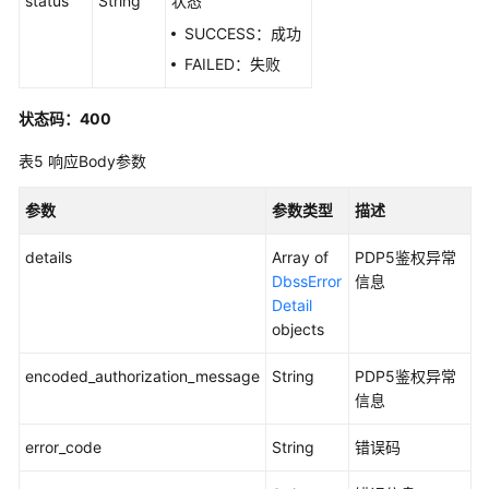
status
String
状态
-
SUCCESS：成功
AddAuditDatabaseNew
FAILED：失败
添
加
状态码：400
RDS
表5
响应Body参数
数
据
参数
参数类型
描述
库
-
details
Array of
PDP5鉴权异常
AddRdsDatabaseNew
DbssError
信息
Detail
删
objects
除
数
encoded_authorization_message
String
PDP5鉴权异常
据
信息
库
-
error_code
String
错误码
DeleteAuditDatabaseNew