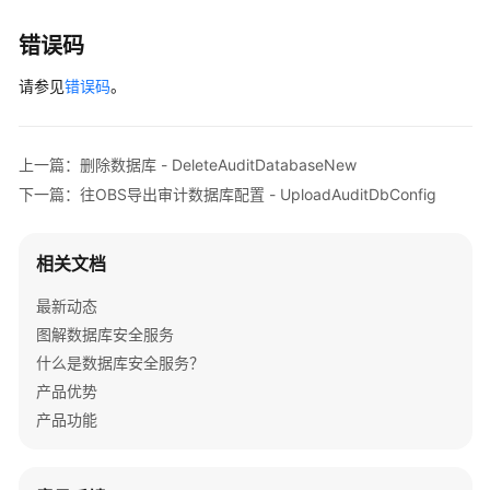
加
错误码
密
增
请参见
错误码
。
强
管
理
上一篇：删除数据库 - DeleteAuditDatabaseNew
下一篇：往OBS导出审计数据库配置 - UploadAuditDbConfig
TMS
标
签
相关文档
待
最新动态
下
图解数据库安全服务
线
什么是数据库安全服务？
接
口
产品优势
产品功能
权
限
和