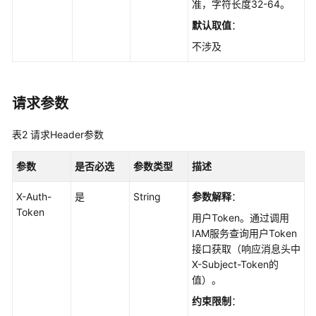
侧
准，字符长度32-64。
查
默认取值
：
询
不涉及
总
览
请求参数
数
据
表2
请求Header参数
报
表
参数
是否必选
参数类型
描述
报
X-Auth-
是
String
参数解释
：
表
Token
用户Token。通过调用
管
IAM服务查询用户Token
理
接口获取（响应消息头中
X-Subject-Token的
审
值）。
计
约束限制
：
实