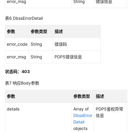
error_msg
String
错误信息
开
启
关
表6
DbssErrorDetail
闭
数
参数
参数类型
描述
据
库
error_code
String
错误码
-
SwitchAuditDatabaseNew
error_msg
String
PDP5错误信息
往
状态码：403
OBS
表7
响应Body参数
导
出
审
参数
参数类型
描述
计
details
数
Array of
PDP5鉴权异常
据
DbssError
信息
库
Detail
配
objects