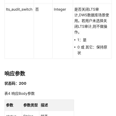
ListAuditDatabasesNew
lts_audit_switch
否
Integer
是否关闭LTS审
计,DWS数据库场景使
查
用。若用户未选择关
询
闭LTS审计,则不做操
RDS
作。
数
1：是
据
库
0 或 其它：保持原
列
状
表
-
ListRdsDatabases
响应参数
添
状态码：200
加
自
表4
响应Body参数
建
数
参数
参数类型
描述
据
库