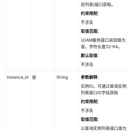
考
目列表]接口获取。
约束限制
：
使
用
不涉及
前
取值范围
：
必
以IAM服务接口返回值为
读
准，字符长度32-64。
如
默认取值
：
何
不涉及
调
用
instance_id
是
String
参数解释
：
API
实例ID。可通过查询实例
列表接口ID字段获取
API
说
约束限制
：
明
不涉及
取值范围
：
管
理
以查询实例列表接口值为