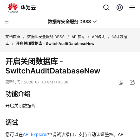
数据库安全服务 DBSS
文档首页
/
数据库安全服务 DBSS
/
API参考
/
API说明
/
审计数据
库
/
开启关闭数据库 - SwitchAuditDatabaseNew
最
开启关闭数据库 -
新
SwitchAuditDatabaseNew
动
态
更新时间：
2026-07-10 GMT+08:00
产
功能介绍
品
介
开启关闭数据库
绍
调试
计
费
您可以在
API Explorer
中调试该接口，支持自动认证鉴权。API