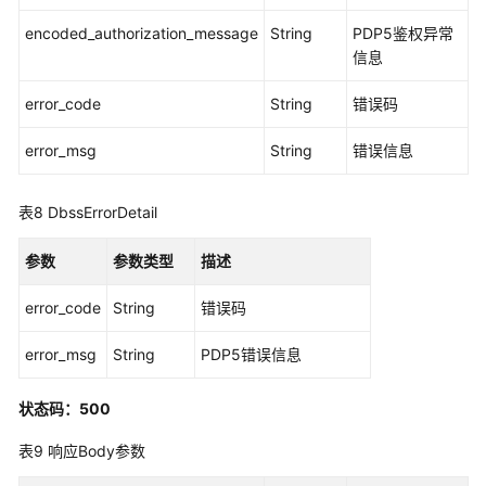
置
encoded_authorization_message
String
PDP5鉴权异常
-
信息
UploadAuditDbConfig
error_code
String
错误码
上
传/
error_msg
String
错误信息
更
新
数
表8
DbssErrorDetail
据
库
参数
参数类型
描述
私
钥
error_code
String
错误码
-
AddDatabaseSSLKey
error_msg
String
PDP5错误信息
审
状态码：500
计
Agent
表9
响应Body参数