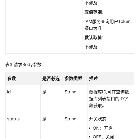
例
不涉及
取值范围
：
告
IAM服务查询用户Token
警
接口为准
信
息
默认取值
：
不涉及
审
计
数
表3
请求Body参数
据
库
参数
是否必选
参数类型
描述
查
id
是
String
数据库ID,可在查询数
询
据库列表接口的ID字
数
段获取。
据
库
status
是
String
开关状态
列
ON：开启
表
OFF：关闭
-