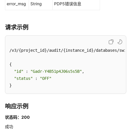
则-
error_msg
String
PDP5错误信息
隐
私
数
请求示例
据
保
护
/v3/{project_id}/audit/{instance_id}/databases/switc
审
计
{

规
"id"
 : 
"Gadr-Y4B51p4J06s5s5B"
,

则-
"status"
 : 
"OFF"
风
险
}
操
作
响应示例
SQL
状态码：200
白
名
成功
单