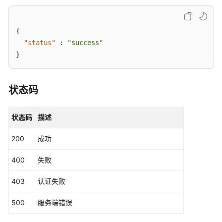
功
能
{
"status"
:
"success"
备
}
份
管
理
状态码
风
险
状态码
描述
导
出
200
成功
运
400
失败
维
增
403
认证失败
强
管
500
服务端错误
理