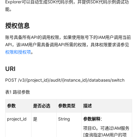
说
Explorer可以自动生成SDK代码示例，并提供SDK代码示例调试功
明
能。
快
授权信息
速
入
账号具备所有API的调用权限，如果使用账号下的IAM用户调用当前
门
API，该IAM用户需具备调用API所需的权限，具体权限要求请参见
权限和授权项
。
用
户
URI
指
南
POST /v3/{project_id}/audit/{instance_id}/databases/switch
最
表1
路径参数
佳
实
参数
是否必选
参数类型
描述
践
project_id
是
String
参数解释
：
API
项目ID。可通过IAM服务
参
[查询指定IAM用户的项