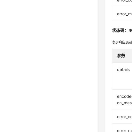
error_
状态码：4
表6
响应Bo
参数
details
encoded
on_mes
error_c
error_