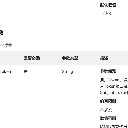
默认取值
：
不涉及
数
der参数
是否必选
参数类型
描述
-Token
是
String
参数解释
：
用户Token。
户Token接口
Subject-Tok
约束限制
：
不涉及
取值范围
：
IAM服务查询用