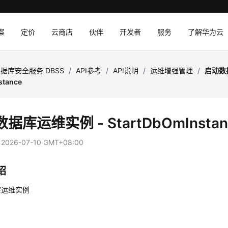
案
定价
云商店
伙伴
开发者
服务
了解华为云
据库安全服务 DBSS
/
API参考
/
API说明
/
运维增强管理
/
启动数
stance
据库运维实例 - StartDbOmInstan
：
2026-07-10 GMT+08:00
绍
库运维实例