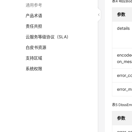
表4
响应Bo
通用参考
参数
产品术语
责任共担
details
云服务等级协议（SLA）
白皮书资源
encoded
支持区域
on_mes
系统权限
error_c
error_
表5
DbssErr
参数
error_c