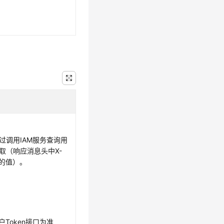
通过调用IAM服务查询用
获取（响应消息头中X-
en的值）。
户Token接口为准