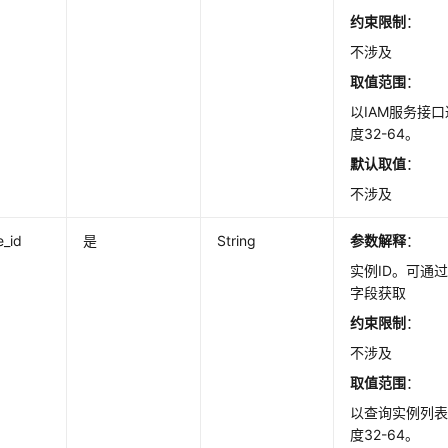
约束限制
：
不涉及
取值范围
：
以IAM服务接
度32-64。
默认取值
：
不涉及
e_id
是
String
参数解释
：
实例ID。可通
字段获取
约束限制
：
不涉及
取值范围
：
以查询实例列
度32-64。