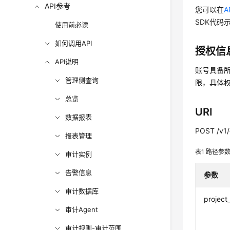
API参考
您可以在
A
SDK代码
使用前必读
如何调用API
授权信
API说明
账号具备所
管理侧查询
限，具体
总览
URI
数据报表
POST /v1/{
报表管理
表1
路径参
审计实例
告警信息
参数
审计数据库
project
审计Agent
审计规则-审计范围