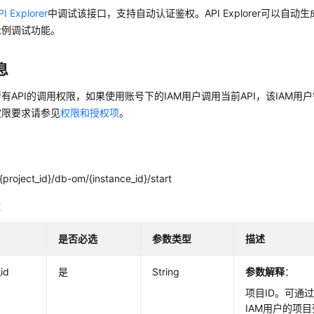
PI Explorer
中调试该接口，支持自动认证鉴权。API Explorer可以自动
示例调试功能。
息
有API的调用权限，如果使用账号下的IAM用户调用当前API，该IAM用户
权限要求请参见
权限和授权项
。
project_id}/db-om/{instance_id}/start
数
是否必选
参数类型
描述
_id
是
String
参数解释
：
项目ID。可通过
IAM用户的项