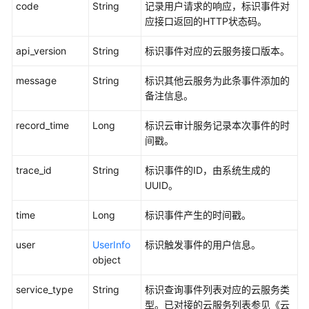
code
String
记录用户请求的响应，标识事件对
用
应接口返回的HTTP状态码。
参
考
api_version
String
标识事件对应的云服务接口版本。
产
message
String
标识其他云服务为此条事件添加的
品
备注信息。
术
语
record_time
Long
标识云审计服务记录本次事件的时
间戳。
责
任
trace_id
String
标识事件的ID，由系统生成的
共
UUID。
担
time
Long
标识事件产生的时间戳。
云
服
user
UserInfo
标识触发事件的用户信息。
务
object
等
级
service_type
String
标识查询事件列表对应的云服务类
协
型。已对接的云服务列表参见《云