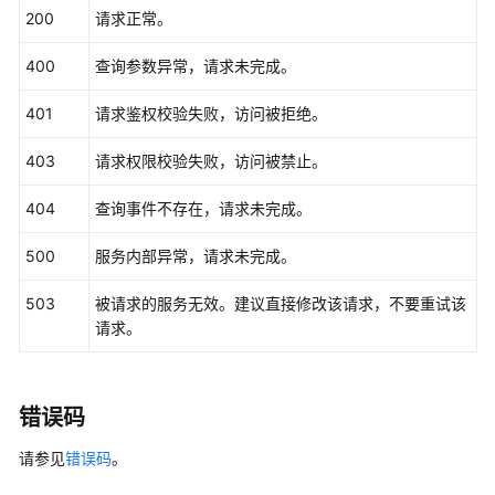
200
请求正常。
"record_time"
 : 
1481066128032
,

"trace_id"
 : 
"e001ccb9-bc09-11e6-b00b-4b2a61338d
400
查询参数异常，请求未完成。
  }, {

    "
time
" : 
1472148708232
,

401
请求鉴权校验失败，访问被拒绝。
"user"
 : {

      "name" : 
"xxx"
,

403
请求权限校验失败，访问被禁止。
"domain"
 : {

        "name" : 
"xxx"
,

404
查询事件不存在，请求未完成。
"id"
 : 
"ded649d814464428ba89d04d7955c93e"
500
服务内部异常，请求未完成。
      }

    },

503
被请求的服务无效。建议直接修改该请求，不要重试该
    "response" : {

请求。
      "
code
" : 
"VPC.0514"
,

"message"
 : 
"Update port fail."
    },

错误码
    "
code
" : 
200
,

"service_type"
 : 
"VPC"
,

请参见
错误码
。
"resource_type"
 : 
"eip"
,
