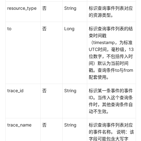
API
resource_type
否
String
标识查询事件列表对应
版
的资源类型。
本
号
to
否
Long
标识查询事件列表的结
管
束时间戳
理
（timestamp，为标准
UTC时间，毫秒级，13
位数字，不包括传入时
事
间）默认为当前时间
件
戳。查询条件to与from
管
配套使用。
理
（废
trace_id
否
String
标识某一条事件的事件
弃）
ID。当传入这个查询条
件时，其他查询条件自
查
动不生效。
询
事
trace_name
否
String
标识查询事件列表对应
件
的事件名称。 说明：该
列
字段可能包含大写字
表