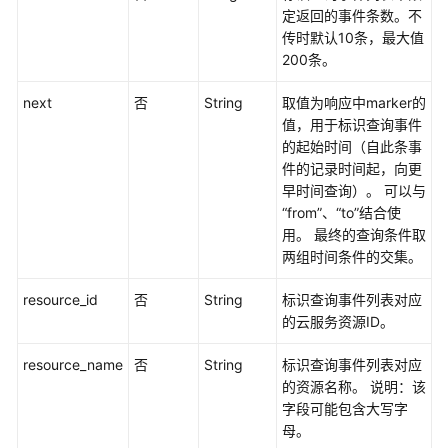
定返回的事件条数。不
快
传时默认10条，最大值
速
200条。
入
门
next
否
String
取值为响应中marker的
值，用于标识查询事件
应
的起始时间（自此条事
用
件的记录时间起，向更
示
早时间查询）。 可以与
例
“from”、“to”结合使
用。 最终的查询条件取
API
两组时间条件的交集。
V3（推
荐
resource_id
否
String
标识查询事件列表对应
使
的云服务资源ID。
用）
resource_name
否
String
标识查询事件列表对应
历
的资源名称。 说明：该
史
字段可能包含大写字
API
母。