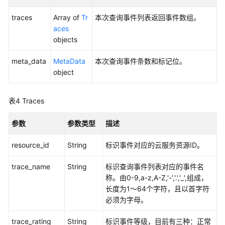
弃）
traces
Array of
Tr
本次查询事件列表返回事件数组。
aces
权
objects
限
和
meta_data
MetaData
本次查询事件条数和标记位。
授
object
权
项
表4
Traces
附
录
参数
参数类型
描述
SDK
resource_id
String
标识事件对应的云服务资源ID。
参
考
trace_name
String
标识查询事件列表对应的事件名
称。由0-9,a-z,A-Z,'-','.','_',组成，
场
长度为1～64个字符，且以首字符
景
必须为字母。
代
trace_rating
码
String
标识事件等级，目前有三种：正常