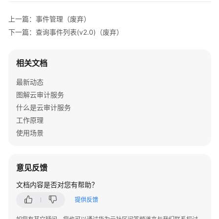
"resource_name"
 : 
"192.144.163.1"
,

"resource_id"
 : 
"d502809d-0d1d-41ce-9690-7842821
上一篇：事件管理（废弃）
"trace_name"
 : 
"deleteEip"
,

下一篇：查询事件列表(v2.0)（废弃）
"trace_rating"
 : 
"warning"
,

"trace_type"
 : 
"ConsoleAction"
,

"api_version"
 : 
"2.0"
,

相关文档
"record_time"
 : 
1481066128032
,

最新动态
"trace_id"
 : 
"e001ccb8-bc09-11e6-b2cc-2640a43cc6
  } ]

图解云审计服务
}
什么是云审计服务
工作原理
使用场景
意见反馈
文档内容是否对您有帮助？
提供反馈