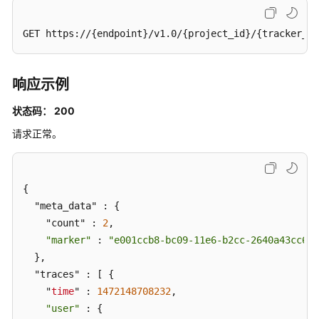
GET https://{endpoint}/v1.0/{project_id}/{tracker_na
响应示例
状态码： 200
请求正常。
{

  "meta_data" : {

    "count" : 
2
,

"marker"
 : 
"e001ccb8-bc09-11e6-b2cc-2640a43cc6e8
  },

  "traces" : [ {

    "
time
" : 
1472148708232
,

"user"
 : {
