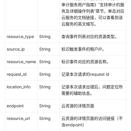
议
审计服务用户指南》“支持审计的服
（SLA）
务及详细操作列表”章节，单击对应
云服务的文档链接，可以查看到该
白
云服务的英文缩写。
皮
书
resource_type
String
查询事件列表对应的资源类型。
资
源
source_ip
String
标识触发事件的租户IP。
支
resource_name
String
标识事件对应的资源名称。
持
request_id
区
String
记录本次请求的request id
域
location_info
String
记录本次请求出错后，问题定位所
需要的辅助信息。
系
统
endpoint
String
云资源的详情页面
权
限
resource_url
String
云资源的详情页面的访问链接（不
含endpoint）