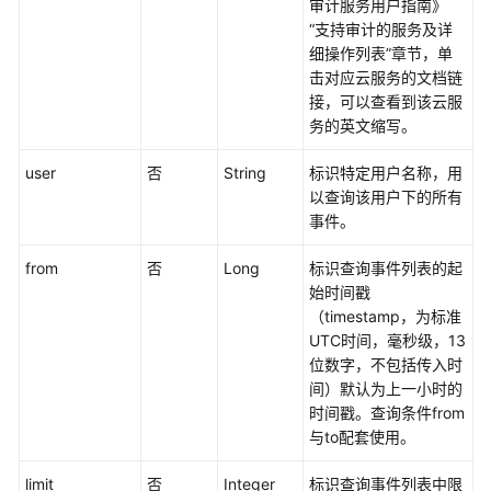
必
审计服务用户指南》
读
“支持审计的服务及详
细操作列表”章节，单
API
击对应云服务的文档链
概
接，可以查看到该云服
览
务的英文缩写。
user
否
String
标识特定用户名称，用
API
以查询该用户下的所有
版
事件。
本
选
from
否
Long
标识查询事件列表的起
择
始时间戳
建
（timestamp，为标准
议
UTC时间，毫秒级，13
位数字，不包括传入时
如
间）默认为上一小时的
何
时间戳。查询条件from
调
与to配套使用。
用
API
limit
否
Integer
标识查询事件列表中限