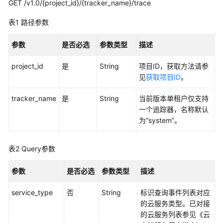
入
GET /v1.0/{project_id}/{tracker_name}/trace
门
表1
路径参数
用
参数
是否必选
参数类型
描述
户
指
project_id
是
String
项目ID，获取方法请参
南
见
获取项目ID
。
最
tracker_name
是
String
当前版本单租户仅支持
佳
一个追踪器，名称默认
实
为“system”。
践
API
表2
Query参数
参
考
参数
是否必选
参数类型
描述
使
service_type
否
String
标识查询事件列表对应
用
的云服务类型。已对接
前
的云服务列表参见《云