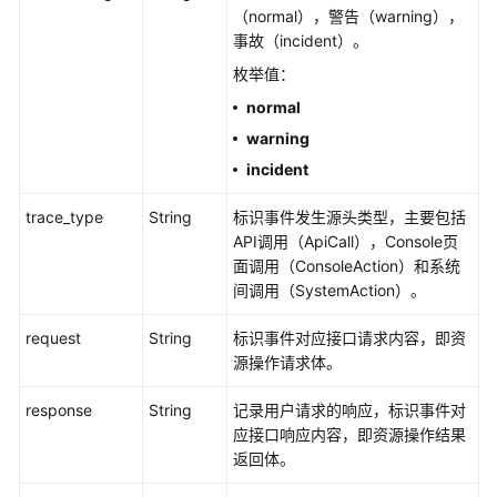
示
（normal），警告（warning），
例
事故（incident）。
枚举值：
常
normal
见
warning
问
题
incident
视
trace_type
String
标识事件发生源头类型，主要包括
频
API调用（ApiCall），Console页
帮
面调用（ConsoleAction）和系统
助
间调用（SystemAction）。
request
String
标识事件对应接口请求内容，即资
文
源操作请求体。
档
下
response
String
记录用户请求的响应，标识事件对
载
应接口响应内容，即资源操作结果
返回体。
通