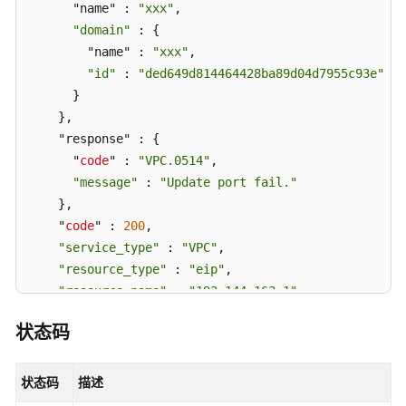
      "name" : 
"xxx"
,

"domain"
 : {

        "name" : 
"xxx"
,

"id"
 : 
"ded649d814464428ba89d04d7955c93e"
      }

    },

    "response" : {

      "
code
" : 
"VPC.0514"
,

"message"
 : 
"Update port fail."
    },

    "
code
" : 
200
,

"service_type"
 : 
"VPC"
,

"resource_type"
 : 
"eip"
,

"resource_name"
 : 
"192.144.163.1"
,

"resource_id"
 : 
"d502809d-0d1d-41ce-9690-7842821
状态码
"trace_name"
 : 
"deleteEip"
,

"trace_rating"
 : 
"warning"
,

"trace_type"
 : 
"ConsoleAction"
,

状态码
描述
"api_version"
 : 
"2.0"
,
