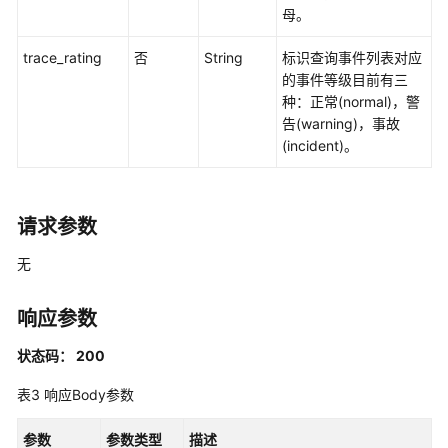
母。
(v1.0)
（废
trace_rating
否
String
标识查询事件列表对应
弃）
的事件等级目前有三
种：正常(normal)，警
查
告(warning)，事故
询
(incident)。
事
件
列
表
请求参数
(v2.0)
无
（废
弃）
响应参数
追
踪
状态码： 200
器
表3
响应Body参数
管
理
参数
参数类型
描述
（废