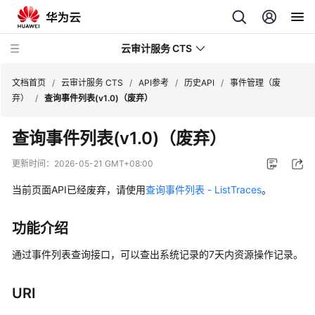
云审计服务 CTS
文档首页
/
云审计服务 CTS
/
API参考
/
历史API
/
事件管理（废
弃）
/
查询事件列表(v1.0)（废弃）
最
查询事件列表(v1.0)（废弃）
新
动
更新时间：
2026-05-21 GMT+08:00
态
当前页面API已经废弃，请使用
查询事件列表 - ListTraces
。
产
品
功能介绍
介
绍
通过事件列表查询接口，可以查出系统记录的7天内资源操作记录。
快
URI
速