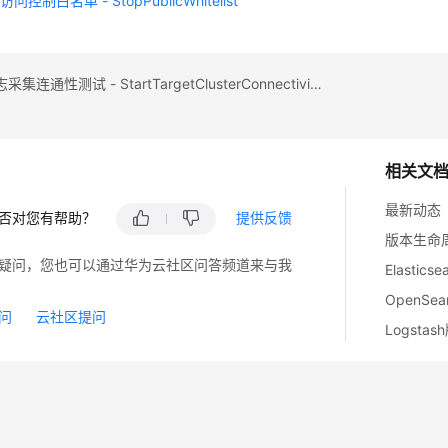
控制白名单 - StopPublicWhitelist
上一篇：日志采集连通性测试 - StartTargetClusterConnectivityTest
相关文
最新动态
否对您有帮助？
提供反馈
版本生命
疑问，您也可以通过华为云社区问答频道来与我
Elastic
OpenSe
问
云社区提问
Logsta