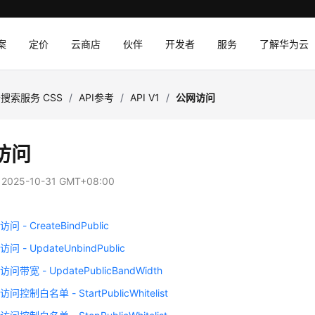
案
定价
云商店
伙伴
开发者
服务
了解华为云
搜索服务 CSS
/
API参考
/
API V1
/
公网访问
访问
：
2025-10-31 GMT+08:00
 - CreateBindPublic
 - UpdateUnbindPublic
带宽 - UpdatePublicBandWidth
控制白名单 - StartPublicWhitelist