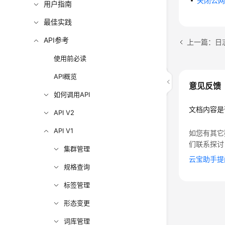
关闭公网访问
用户指南
最佳实践
API参考
使用前必读
API概览
意见反馈
如何调用API
文档内容是
API V2
API V1
如您有其它
们联系探讨
集群管理
云宝助手提
规格查询
标签管理
形态变更
词库管理