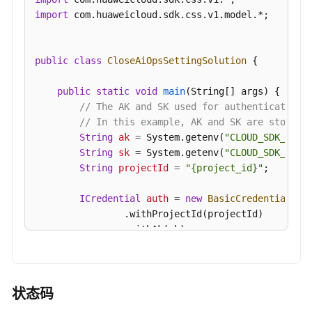
端
import
 com.huaweicloud.sdk.css.v1.model.*;

节
点
public
class
CloseAiOpsSettingSolution
 {

参
数
public
static
void
main
(String[] args)
 {

配
// The AK and SK used for authentication 
置
// In this example, AK and SK are stored 
String
ak
=
 System.getenv(
"CLOUD_SDK_AK"
);
负
String
sk
=
 System.getenv(
"CLOUD_SDK_SK"
);
载
String
projectId
=
"{project_id}"
;

均
衡
ICredential
auth
=
new
BasicCredentials
()

                .withProjectId(projectId)

智
                .withAk(ak)

能
                .withSk(sk);

运
维
CssClient
client
=
 CssClient.newBuilder()

                .withCredential(auth)

状态码
查
                .withRegion(CssRegion.valueOf(
"<Y