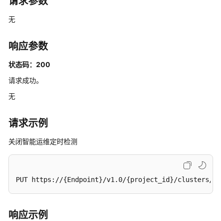
请求参数
标
无
签
管
响应参数
理
状态码：200
形
请求成功。
态
变
无
更
请求示例
词
库
关闭智能运维定时检测
管
理
PUT https://{Endpoint}/v1.0/{project_id}/clusters/4f
Kibana/Dashboards
公
网
响应示例
访