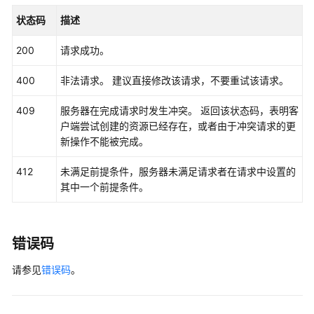
看
                .build();

状态码
描述
智
CloseAiOpsSettingRequest
request
=
new
Cl
能
        request.withClusterId(
"{cluster_id}"
);

200
请求成功。
运
try
 {

维
CloseAiOpsSettingResponse
response
=
 
400
非法请求。 建议直接修改该请求，不要重试该请求。
诊
            System.out.println(response.toString()
断
        } 
catch
 (ConnectionException e) {

409
服务器在完成请求时发生冲突。 返回该状态码，表明客
项
            e.printStackTrace();

户端尝试创建的资源已经存在，或者由于冲突请求的更
-
        } 
catch
 (RequestTimeoutException e) {

新操作不能被完成。
ShowAiOpsDetector
            e.printStackTrace();

        } 
catch
 (ServiceResponseException e) {

412
未满足前提条件，服务器未满足请求者在请求中设置的
创
            e.printStackTrace();

其中一个前提条件。
建
            System.out.println(e.getHttpStatusCode
一
            System.out.println(e.getRequestId());

次
            System.out.println(e.getErrorCode());

集
            System.out.println(e.getErrorMsg());

错误码
群
        }

请参见
错误码
。
诊
    }

断
任