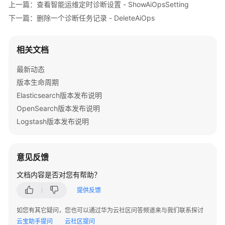
务
上一篇：查看智能运维定时诊断设置 - ShowAiOpsSetting
-
下一篇：删除一个诊断任务记录 - DeleteAiOps
CreateAiOps
获
相关文档
取
最新动态
智
能
版本生命周期
运
Elasticsearch版本发布说明
维
OpenSearch版本发布说明
诊
Logstash版本发布说明
断
任
务
意见反馈
列
表
文档内容是否对您有帮助？
及
提供反馈
详
情
如您有其它疑问，您也可以通过华为云社区问答频道来与我们联系探讨
-
云宝助手提问
云社区提问
ListAiOps