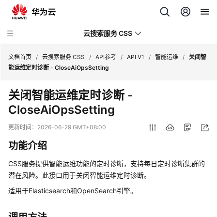
云搜索服务 CSS
文档首页
/
云搜索服务 CSS
/
API参考
/
API V1
/
智能运维
/
关闭智
能运维定时诊断 - CloseAiOpsSetting
关闭智能运维定时诊断 -
CloseAiOpsSetting
最
新
更新时间：
2026-06-29 GMT+08:00
动
功能介绍
态
CSS服务提供智能运维功能的定时诊断，支持每日定时诊断集群的
服
潜在风险。此接口用于关闭智能运维定时诊断。
务
公
适用于Elasticsearch和OpenSearch引擎。
告