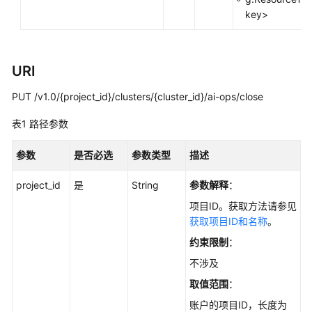
最
key>
佳
实
践
URI
API
PUT /v1.0/{project_id}/clusters/{cluster_id}/ai-ops/close
参
考
表1
路径参数
使
参数
是否必选
参数类型
描述
用
前
project_id
是
String
参数解释
：
必
项目ID。获取方法请参见
读
获取项目ID和名称
。
API
约束限制
：
概
不涉及
览
取值范围
：
如
账户的项目ID，长度为