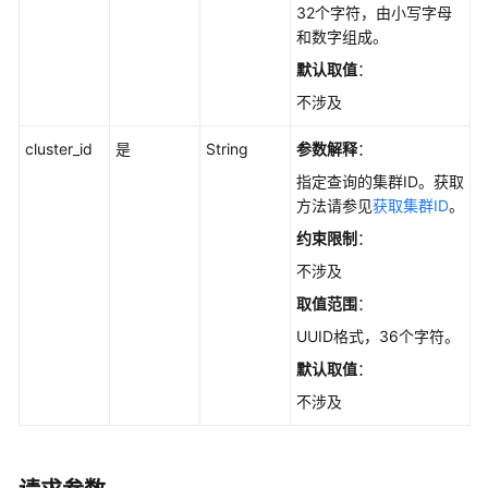
何
32个字符，由小写字母
调
和数字组成。
用
默认取值
：
API
不涉及
API
cluster_id
是
String
参数解释
：
V2
指定查询的集群ID。获取
方法请参见
获取集群ID
。
API
V1
约束限制
：
不涉及
集
取值范围
：
群
管
UUID格式，36个字符。
理
默认取值
：
不涉及
规
格
查
询