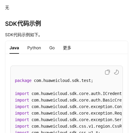
问
无
Logstash
SDK代码示例
日
SDK代码示例如下。
志
管
Java
Python
Go
更多
理
公
网
访
package
 com.huaweicloud.sdk.test;

问
import
快
import
照
import
管
import
理
import
import
终
import