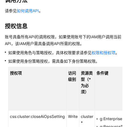
调用方法
产
品
请参见
如何调用API
。
介
绍
授权信息
计
账号具备所有API的调用权限，如果使用账号下的IAM用户调用当前
费
API，该IAM用户需具备调用API所需的权限。
说
如果使用角色与策略授权，具体权限要求请参见
权限和授权项
。
明
如果使用身份策略授权，需具备如下身份策略权限。
快
速
授权项
访问
资源类
条件键
入
级别
型（*
门
为必
须）
用
户
指
css:cluster:closeAiOpsSetting
南
Write
cluster
g:EnterprisePr
*
g:ResourceTag