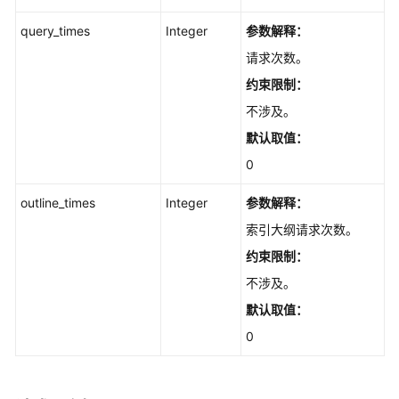
内
容
query_times
Integer
参数解释：
-
请求次数。
ShowBlobs
约束限制：
获
不涉及。
取
默认取值：
仓
0
库
指
outline_times
Integer
参数解释：
定
分
索引大纲请求次数。
支
约束限制：
的
提
不涉及。
交
默认取值：
统
0
计
信
息