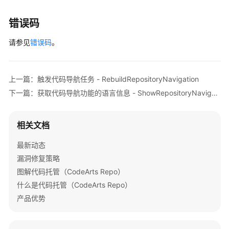
询
提
错误码
交
文
请参见
错误码
。
件
内
容
上一篇：触发代码导航任务 - RebuildRepositoryNavigation
-
下一篇：获取代码导航功能的语言信息 - ShowRepositoryNavigationLanguage
ShowDiffLines
获
相关文档
取
仓
最新动态
库
漏洞修复策略
通
图解代码托管（CodeArts Repo）
知
什么是代码托管（CodeArts Repo）
设
产品优势
置
-
ShowNotificationSubscription