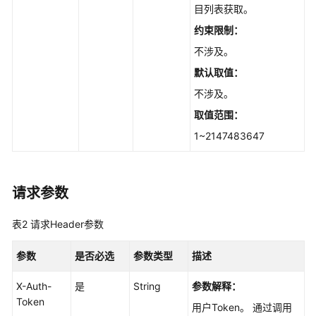
实
目列表获取。
践
约束限制：
API
不涉及。
参
默认取值：
考
不涉及。
使
取值范围：
用
1~2147483647
前
必
读
请求参数
API
概
表2
请求Header参数
览
参数
是否必选
参数类型
描述
如
X-Auth-
何
是
String
参数解释：
Token
调
用户Token。 通过调用