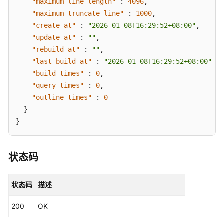
"maximum_line_length"
:
4096
,
库
"maximum_truncate_line"
:
1000
,
动
"create_at"
:
"2026-01-08T16:29:52+08:00"
,
态
"update_at"
:
""
,
-
"rebuild_at"
:
""
,
ListRepositoryEvents
"last_build_at"
:
"2026-01-08T16:29:52+08:00"
,
"build_times"
:
0
,
分
"query_times"
:
0
,
支、
"outline_times"
:
0
tags、
}
提
交
}
对
比
-
状态码
ShowRefCompare
状态码
描述
按
行
200
OK
数
查