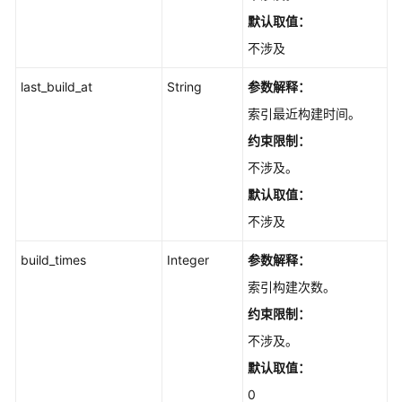
子
默认取值：
模
不涉及
块
列
last_build_at
String
参数解释：
表
-
索引最近构建时间。
ListSubmodules
约束限制：
不涉及。
创
建
默认取值：
子
不涉及
模
块
build_times
Integer
参数解释：
-
索引构建次数。
AddSubmodule
约束限制：
获
不涉及。
取
默认取值：
文
件
0