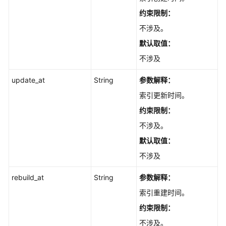
约束限制：
仓
不涉及。
库
下
默认取值：
载
不涉及
-
DownloadArchive
update_at
String
参数解释：
索引更新时间。
获
取
约束限制：
仓
不涉及。
库
默认取值：
指
定
不涉及
分
支
rebuild_at
String
参数解释：
或
索引重建时间。
者
约束限制：
标
签
不涉及。