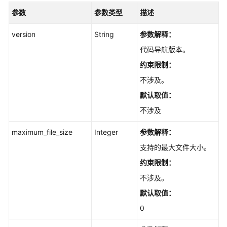
仓
参数
参数类型
描述
库
ip
version
String
参数解释：
白
名
代码导航版本。
单
约束限制：
-
ListTrustedIpAddresses
不涉及。
默认取值：
添
不涉及
加
仓
maximum_file_size
Integer
参数解释：
库
支持的最大文件大小。
ip
白
约束限制：
名
不涉及。
单
-
默认取值：
AddTrustedIpAddress
0
修