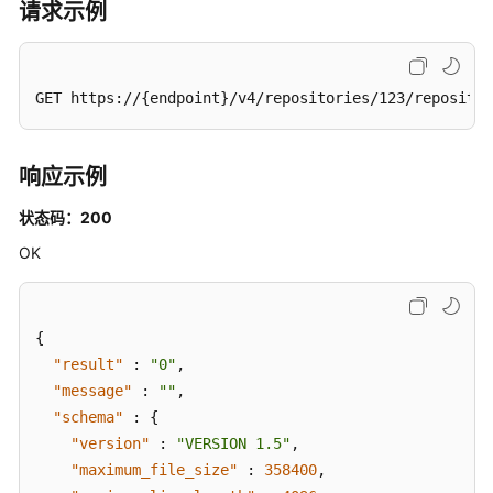
-
请求示例
ShowCommitStatistics
获
GET https://{endpoint}/v4/repositories/123/repositor
取
仓
库
响应示例
默
认
状态码：200
分
支
OK
语
言
统
{
计
"result"
:
"0"
,
-
"message"
ListRepositoryLanguages
:
""
,
"schema"
:
{
获
"version"
:
"VERSION 1.5"
,
取
"maximum_file_size"
:
358400
,
仓