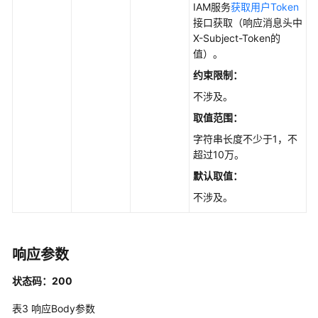
用
IAM服务
获取用户Token
API
接口获取（响应消息头中
X-Subject-Token的
API
值）。
约束限制：
V4
不涉及。
WebHook
取值范围：
字符串长度不少于1，不
Refs
超过10万。
默认取值：
Repository
不涉及。
关
联
仓
响应参数
库
与
状态码：200
成
员
表3
响应Body参数