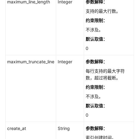
maximum_line_length
Integer
参数解释：
改
支持的最大行数。
仓
库
约束限制：
ip
不涉及。
白
默认取值：
名
单
0
-
UpdateTrustedIpAddress
maximum_truncate_line
Integer
参数解释：
每行支持的最大字符
删
数，超过将截断。
除
约束限制：
仓
库
不涉及。
ip
默认取值：
白
0
名
单
create_at
String
参数解释：
-
DeleteTrustedIpAddress
索引创建时间。