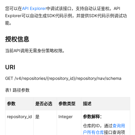
介
绍
您可以在
API Explorer
中调试该接口，支持自动认证鉴权。API
Explorer可以自动生成SDK代码示例，并提供SDK代码示例调试功
计
能。
费
说
授权信息
明
当前API调用无需身份策略权限。
快
速
URI
入
门
GET /v4/repositories/{repository_id}/repository/nav/schema
用
表1
路径参数
户
指
参数
是否必选
参数类型
描述
南
repository_id
是
Integer
参数解释：
最
仓库的ID，通过
查询用
佳
户所有仓库
接口查询项