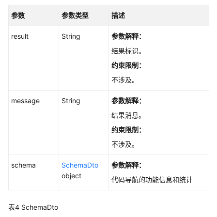
组
-
参数
参数类型
描述
AssociateRepositoryUserGroup
result
String
参数解释：
锁
结果标识。
定
约束限制：
仓
库
不涉及。
-
LockRepository
message
String
参数解释：
结果消息。
解
约束限制：
锁
仓
不涉及。
库
-
schema
SchemaDto
参数解释：
UnlockRepository
object
代码导航的功能信息和统计
获
表4
SchemaDto
取