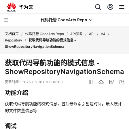
代码托管 CodeArts Repo
文档首页
/
代码托管 CodeArts Repo
/
API参考
/
API
/
V4
/
Repository
/
获取代码导航功能的模式信息 -
ShowRepositoryNavigationSchema
最
新
获取代码导航功能的模式信息 -
动
ShowRepositoryNavigationSchema
态
更新时间：
2026-06-16 GMT+08:00
服
务
功能介绍
公
告
获取代码导航功能的模式信息，包括最近索引创建时间，最大统计
的文件数量信息等
产
品
调试