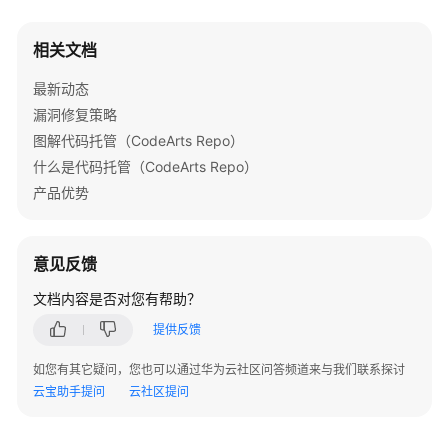
Repository
相关文档
Commit
最新动态
Webhook
漏洞修复策略
图解代码托管（CodeArts Repo）
RepoMember
什么是代码托管（CodeArts Repo）
User
产品优势
Project
意见反馈
File
文档内容是否对您有帮助？
v2
提供反馈
仓
如您有其它疑问，您也可以通过华为云社区问答频道来与我们联系探讨
库
云宝助手提问
云社区提问
管
理