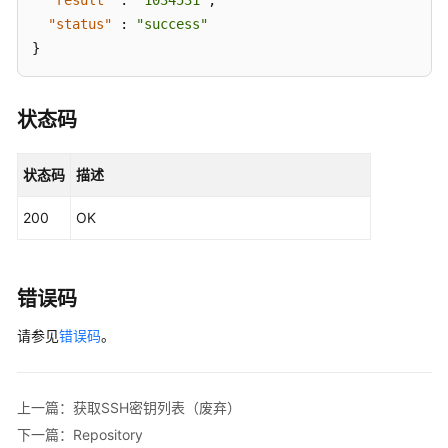
"result"
:
"1034531"
,
"status"
:
"success"
获
}
取
SSH
密
状态码
钥
列
表
状态码
描述
（废
弃）
200
OK
删
除
错误码
用
户
请参见
错误码
。
公
钥
（废
上一篇：获取SSH密钥列表（废弃）
弃）
下一篇：Repository