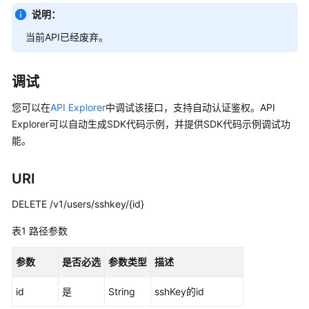
公
说明：
告
当前API已经废弃。
产
品
调试
介
绍
您可以在
API Explorer
中调试该接口，支持自动认证鉴权。API
Explorer可以自动生成SDK代码示例，并提供SDK代码示例调试功
计
能。
费
说
明
URI
DELETE /v1/users/sshkey/{id}
快
速
表1
路径参数
入
门
参数
是否必选
参数类型
描述
用
id
是
String
sshKey的id
户