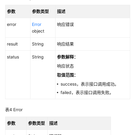
览
参数
参数类型
描述
如
何
error
Error
响应错误
调
object
用
API
result
String
响应结果
status
String
参数解释：
API
响应状态
身
取值范围：
份
success，表示接口调用成功。
策
略
failed，表示接口调用失败。
授
权
表4
Error
参
考
参数
参数类型
描述
应