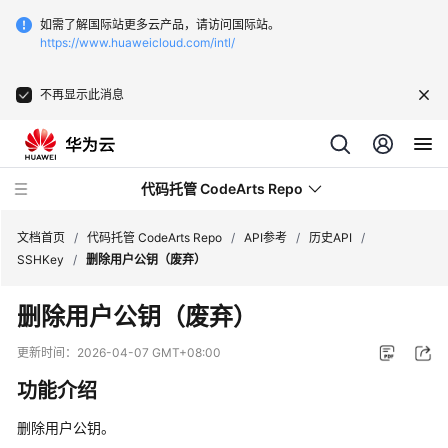
如需了解国际站更多云产品，请访问国际站。
https://www.huaweicloud.com/intl/
不再显示此消息
代码托管 CodeArts Repo
文档首页
/
代码托管 CodeArts Repo
/
API参考
/
历史API
/
SSHKey
/
删除用户公钥（废弃）
最
删除用户公钥（废弃）
新
动
更新时间：
2026-04-07 GMT+08:00
态
功能介绍
服
删除用户公钥。
务