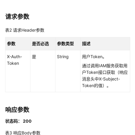
指
南
请求参数
最
佳
表2
请求Header参数
实
践
参数
是否必选
参数类型
描述
X-Auth-
是
String
用户Token。
API
Token
参
通过调用IAM服务获取用
考
户Token接口获取（响应
消息头中X-Subject-
使
Token的值）。
用
前
必
响应参数
读
状态码： 200
API
概
表3
响应Body参数