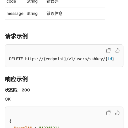
code
String
错误码
用
示
message
String
错误信息
例
附
录
请求示例
历
史
DELETE https://{endpoint}/v1/users/sshkey/{
id
}
API
SSHKey
响应示例
添
状态码： 200
加
OK
SSH
密
钥
（废
{
弃）