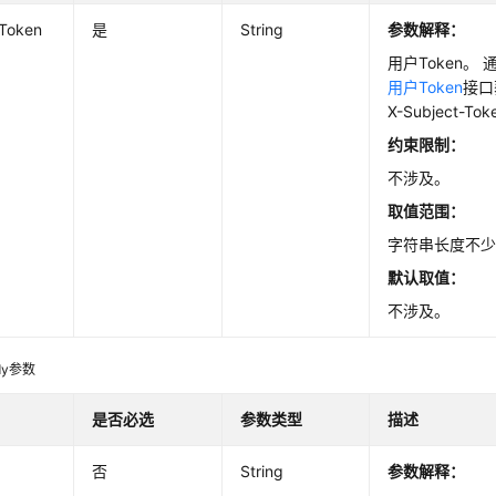
-Token
是
String
参数解释：
用户Token。 
用户Token
接口
X-Subject-T
约束限制：
不涉及。
取值范围：
字符串长度不少
默认取值：
不涉及。
dy参数
是否必选
参数类型
描述
否
String
参数解释：