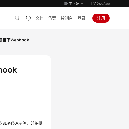
中国站
华为云App
文档
备案
控制台
登录
注册
目下Webhook -
hook
生成SDK代码示例，并提供