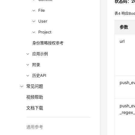
状态码：2
File
表4
响应Bo
User
参数
Project
url
身份策略授权参考
应用示例
附录
历史API
push_e
常见问题
视频帮助
push_e
文档下载
_regex_f
通用参考