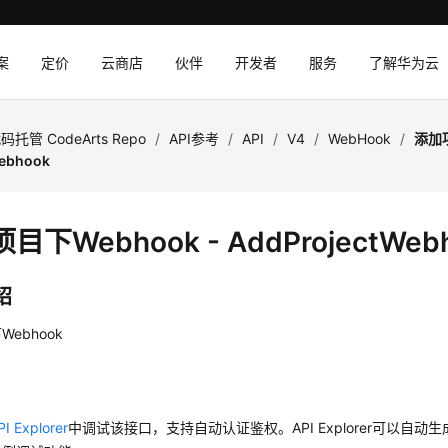
案
定价
云商店
伙伴
开发者
服务
了解华为云
码托管 CodeArts Repo
/
API参考
/
API
/
V4
/
WebHook
/
添加项
Webhook
目下Webhook - AddProjectWeb
绍
ebhook
PI Explorer
中调试该接口，支持自动认证鉴权。API Explorer可以自动