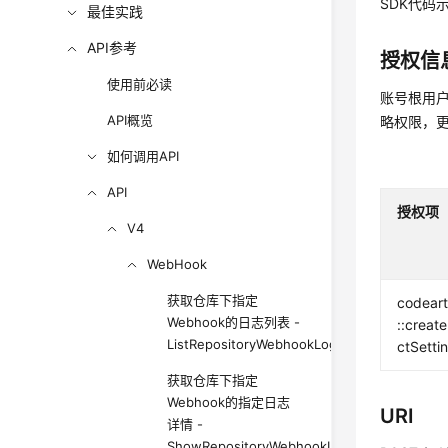
SDK代码
最佳实践
API参考
授权信
使用前必读
账号根用户
API概览
略权限，
如何调用API
API
授权项
V4
WebHook
获取仓库下指定
codear
Webhook的日志列表 -
::creat
ListRepositoryWebhookLogs
ctSetti
获取仓库下指定
Webhook的指定日志
URI
详情 -
ShowRepositoryWebhookLog