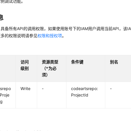
示例调试功能。
息
具备所有API的调用权限，如果使用账号下的IAM用户调用当前API，该
更多的权限说明请参见
权限和授权项
。
访问
资源类型
条件键
别名
级别
（*为必
须）
tsrepo
Write
-
codeartsrepo:
-
eProje
ProjectId
ng