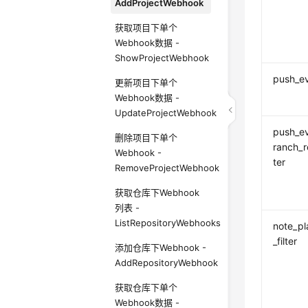
AddProjectWebhook
获取项目下单个
Webhook数据 -
ShowProjectWebhook
push_e
更新项目下单个
Webhook数据 -
UpdateProjectWebhook
push_e
删除项目下单个
ranch_r
Webhook -
ter
RemoveProjectWebhook
获取仓库下Webhook
列表 -
ListRepositoryWebhooks
note_pl
_filter
添加仓库下Webhook -
AddRepositoryWebhook
获取仓库下单个
Webhook数据 -