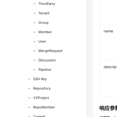
ThirdParty
Tenant
Group
name
Member
User
MergeRequest
Discussion
descrip
Pipeline
SSH Key
Repository
V2Project
RepoMember
响应参
Commit