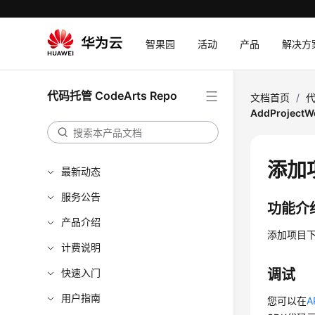
智果园
活动
产品
解决方
代码托管 CodeArts Repo
文档首页
/
代
AddProject
添加项
最新动态
服务公告
功能介
产品介绍
添加项目下W
计费说明
快速入门
调试
用户指南
您可以在
A