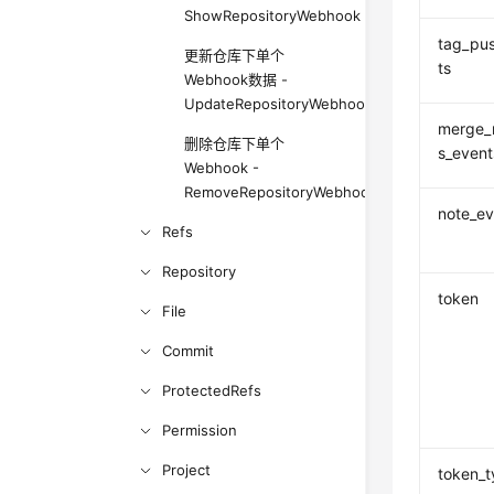
ShowRepositoryWebhook
tag_pu
更新仓库下单个
ts
Webhook数据 -
UpdateRepositoryWebhook
merge_
删除仓库下单个
s_event
Webhook -
RemoveRepositoryWebhook
note_ev
Refs
Repository
token
File
Commit
ProtectedRefs
Permission
Project
token_