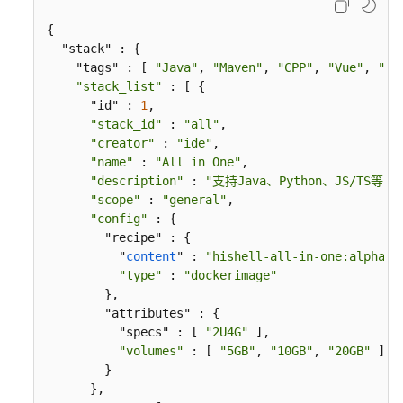
考
{

  "stack" : {

使
    "tags" : [ 
"Java"
, 
"Maven"
, 
"CPP"
, 
"Vue"
, 
"Se
用
"stack_list"
 : [ {

前
      "id" : 
1
,

必
"stack_id"
 : 
"all"
,

读
"creator"
 : 
"ide"
,

"name"
 : 
"All in One"
,

API
"description"
 : 
"支持Java、Python、JS/TS等
概
"scope"
 : 
"general"
,

览
"config"
 : {

        "recipe" : {

如
          "
content
" : 
"hishell-all-in-one:alpha"
,

何
"type"
 : 
"dockerimage"
调
        },

用
        "attributes" : {

API
          "specs" : [ 
"2U4G"
 ],

"volumes"
 : [ 
"5GB"
, 
"10GB"
, 
"20GB"
 ]

        }

API
      },
