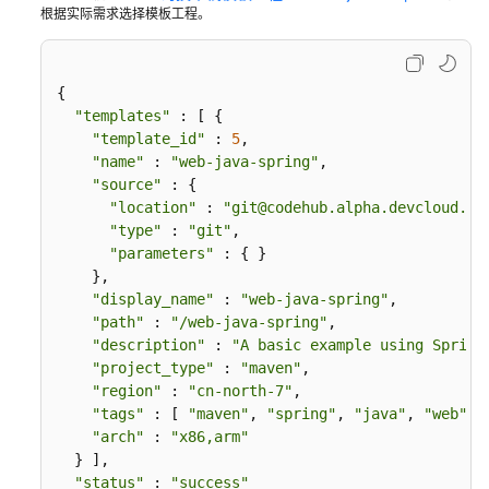
实
根据实际需求选择模板工程。
例
列
表
{

"templates"
 : [ {

示
"template_id"
 : 
5
,

例
"name"
 : 
"web-java-spring"
,

3：
"source"
 : {

外
"location"
 : 
"git@codehub.alpha.devcloud.in
部
"type"
 : 
"git"
,

第
"parameters"
 : { }

三
    },

方
"display_name"
 : 
"web-java-spring"
,

集
"path"
 : 
"/web-java-spring"
,

"description"
 : 
"A basic example using Spring
成
"project_type"
 : 
"maven"
,

商
"region"
 : 
"cn-north-7"
,

创
"tags"
 : [ 
"maven"
, 
"spring"
, 
"java"
, 
"web"
 ],
建
"arch"
 : 
"x86,arm"
IDE
  } ],

实
"status"
 : 
"success"