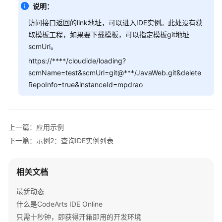
说明：
考
访问接口返回的link地址，可以进入IDE实例。此处没有获
产
取模板工程，如果要下载模板，可以指定模板git地址
品
scmUrl。
术
https://****/cloudide/loading?
语
scmName=test&scmUrl=git@***/JavaWeb.git&delete
RepoInfo=true&instanceId=mpdrao
责
任
共
担
上一篇：应用示例
下一篇：示例2：查询IDE实例列表
云
服
务
相关文档
等
级
最新动态
协
什么是CodeArts IDE Online
议
只需十秒钟，即获得开箱即用的开发环境
（SLA）