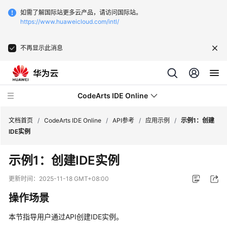
如需了解国际站更多云产品，请访问国际站。
https://www.huaweicloud.com/intl/
不再显示此消息
CodeArts IDE Online
文档首页
/
CodeArts IDE Online
/
API参考
/
应用示例
/
示例1：创建
IDE实例
最
示例1：创建IDE实例
新
动
更新时间：
2025-11-18 GMT+08:00
态
操作场景
产
本节指导用户通过API创建IDE实例。
品