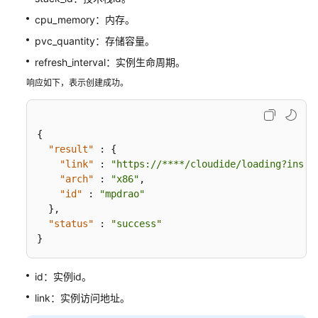
录
cpu_memory：内存。
pvc_quantity：存储容量。
历
refresh_interval：实例生命周期。
史
API
响应如下，表示创建成功。
常
见
{
问
"result"
:
{
题
"link"
:
"https://****/cloudide/loading?insta
"arch"
:
"x86"
,
文
"id"
:
"mpdrao"
档
}
,
下
"status"
:
"success"
载
}
id：实例id。
通
用
link：实例访问地址。
参