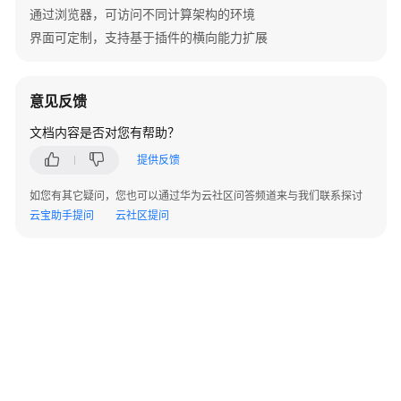
通过浏览器，可访问不同计算架构的环境
白
界面可定制，支持基于插件的横向能力扩展
皮
书
资
意见反馈
源
文档内容是否对您有帮助？
支
提供反馈
持
区
如您有其它疑问，您也可以通过华为云社区问答频道来与我们联系探讨
域
云宝助手提问
云社区提问
系
统
权
限