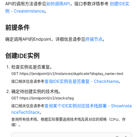
介
API的调用方法请参见
如何调用API
，接口参数详情参考
创建IDE实
绍
例 - CreateInstance
。
快
前提条件
速
入
确定调用API的Endpoint，详细信息请参见
终端节点
。
门
创建IDE实例
用
户
检查实例名是否重复。
指
GET https://{endpoint}/v2/instances/duplicate?display_name=test
南
查询IDE实例名是否重复 - CheckName
接口相关信息请参考
。
确定待创建实例的技术栈。
最
GET https://{endpoint}/v2/stacks/tag
佳
实
查询某个IDE实例对应技术栈部署 - ShowInsta
接口相关信息请参考
践
nceTechStack
。
查询所有技术栈，根据实际需要选择技术栈及其对应的规格（CPU、存
储）。
API
参