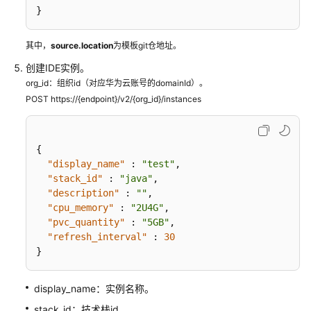
例
}
示
其中，
source.location
为模板git仓地址。
例
4：
创建IDE实例。
停
org_id：组织id（对应华为云账号的domainId）。
止
POST https://{endpoint}/v2/{org_id}/instances
IDE
实
例
{
"display_name"
:
"test"
,
权
"stack_id"
:
"java"
,
限
"description"
:
""
,
策
"cpu_memory"
:
"2U4G"
,
略
"pvc_quantity"
:
"5GB"
,
和
"refresh_interval"
:
30
授
}
权
项
display_name：实例名称。
stack_id：技术栈id。
附