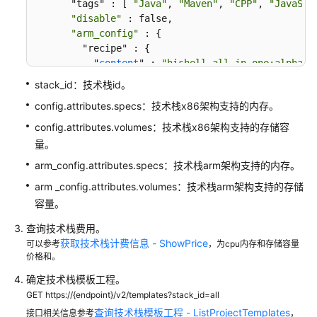
      "tags" : [ 
"Java"
, 
"Maven"
, 
"CPP"
, 
"JavaScr
应
"disable"
 : false,

用
"arm_config"
 : {

示
        "recipe" : {

例
          "
content
" : 
"hishell-all-in-one:alpha"
,

"type"
 : 
"dockerimage"
stack_id：技术栈id。
示
        },

例
config.attributes.specs：技术栈x86架构支持的内存。
        "attributes" : {

1：
          "specs" : [ 
"4U8G"
 ],

config.attributes.volumes：技术栈x86架构支持的存储容
创
"volumes"
 : [ 
"5GB"
, 
"10GB"
, 
"20GB"
 ]

量。
建
        }

arm_config.attributes.specs：技术栈arm架构支持的内存。
IDE
      }

实
    } ]

arm _config.attributes.volumes：技术栈arm架构支持的存储
例
  },

容量。
  "status" : 
"success"
}
查询技术栈费用。
示
获取技术栈计费信息 - ShowPrice
可以参考
例
，为cpu内存和存储容量
价格和。
2：
查
确定技术栈模板工程。
询
GET https://{endpoint}/v2/templates?stack_id=all
IDE
查询技术栈模板工程 - ListProjectTemplates
接口相关信息参考
，