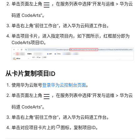
介
单击页面左上角
，在服务列表中选择
“
开发与运维
>
华为云
绍
码道 CodeArts
”
。
计
单击右上角“前往工作台”，进入华为云码道工作台。
费
单击项目卡片，进入指定项目内，如下图所示，红框部分即为
说
CodeArts项目ID。
明
快
速
入
从卡片复制项目ID
门
使用华为云账号
登录华为云控制台页面
。
用
单击页面左上角
，在服务列表中选择
“
开发与运维
>
华为云
户
码道 CodeArts
”
。
指
南
单击右上角“前往工作台”，进入华为云码道工作台。
单击对应项目卡片上的
图标，复制项目ID。
最
佳