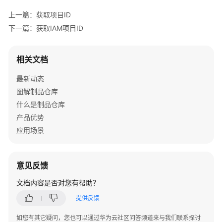
实
上一篇：获取项目ID
践
下一篇：获取IAM项目ID
API
参
相关文档
考
最新动态
使
图解制品仓库
用
什么是制品仓库
前
必
产品优势
读
应用场景
API
概
意见反馈
览
文档内容是否对您有帮助？
如
提供反馈
何
调
如您有其它疑问，您也可以通过华为云社区问答频道来与我们联系探讨