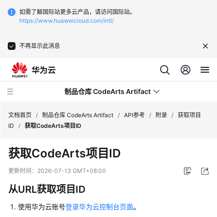
如需了解国际站更多云产品，请访问国际站。
https://www.huaweicloud.com/intl/
不再显示此消息
制品仓库 CodeArts Artifact
文档首页
/
制品仓库 CodeArts Artifact
/
API参考
/
附录
/
获取项目
ID
/
获取CodeArts项目ID
最
获取CodeArts项目ID
新
动
更新时间：
2026-07-13 GMT+08:00
态
从URL获取项目ID
产
使用华为云账号
登录华为云控制台页面
。
品