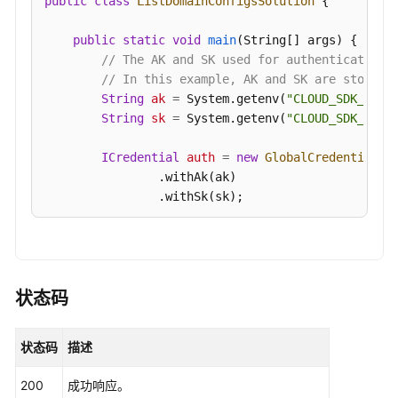
public
class
ListDomainConfigsSolution
 {

热
public
static
void
main
(String[] args)
 {

日
// The AK and SK used for authentication 
志
// In this example, AK and SK are stored 
管
String
ak
=
 System.getenv(
"CLOUD_SDK_AK"
);
理
String
sk
=
 System.getenv(
"CLOUD_SDK_SK"
);
模
ICredential
auth
=
new
GlobalCredentials
()
板
                .withAk(ak)

配
                .withSk(sk);

置
CdnClient
client
=
 CdnClient.newBuilder()

历
                .withCredential(auth)

史
                .withRegion(CdnRegion.valueOf(
"<Y
API
                .build();

状态码
ListDomainConfigsRequest
request
=
new
Li
应
try
 {

用
状态码
描述
ListDomainConfigsResponse
response
=
 
示
            System.out.println(response.toString()
例
200
成功响应。
        } 
catch
 (ConnectionException e) {
