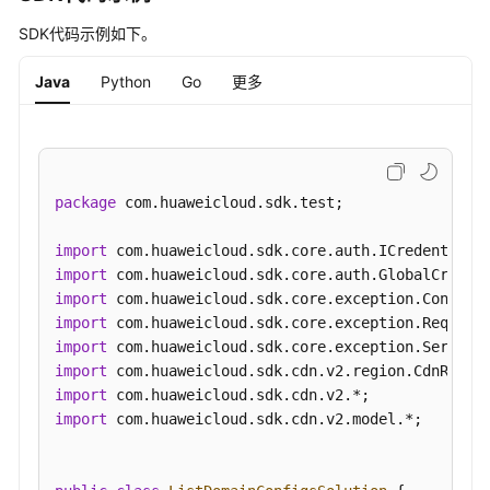
析
SDK代码示例如下。
计
Java
Python
Go
更多
费
管
理
配
package
 com.huaweicloud.sdk.test;

额
中
import
心
import
import
租
import
户
import
配
import
置
import
import
 com.huaweicloud.sdk.cdn.v2.model.*;

刷
新
预