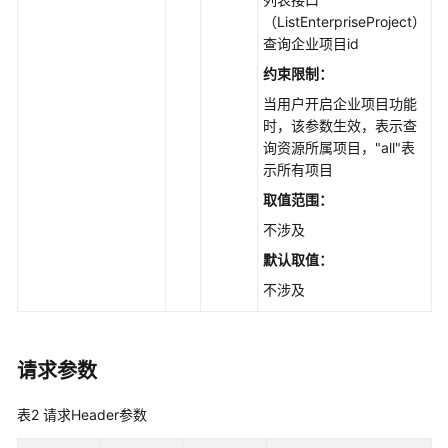
DeleteDomain
（ListEnterpriseProject）
查询企业项目id
启
用
约束限制：
加
当用户开启企业项目功能
速
时，该参数生效，表示查
域
询资源所属项目，"all"表
名
示所有项目
-
取值范围：
EnableDomain
不涉及
停
默认取值：
用
不涉及
加
速
域
名
请求参数
-
DisableDomain
表2
请求Header参数