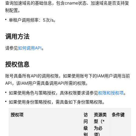
公
查询加速域名的基础信息，包含cname状态、加速域名是否支持复
告
制配置。
单租户调用频率：5次/s。
产
品
调用方法
介
绍
请参见
如何调用API
。
计
授权信息
费
说
账号具备所有API的调用权限，如果使用账号下的IAM用户调用当前
明
API，该IAM用户需具备调用API所需的权限。
快
如果使用角色与策略授权，具体权限要求请参见
权限和授权项
。
速
如果使用身份策略授权，需具备如下身份策略权限。
入
门
授权项
访
资源类
条件键
问
型（*
用
级
为必
户
别
须）