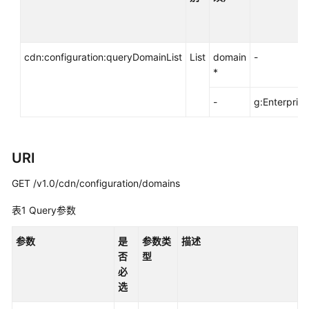
指
南
最
cdn:configuration:queryDomainList
List
domain
-
佳
*
实
践
-
g:Enterprise
API
参
URI
考
GET /v1.0/cdn/configuration/domains
使
用
表1
Query参数
前
必
参数
是
参数类
描述
读
否
型
必
API
选
概