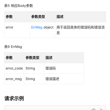
信
表5
响应Body参数
息
-
参数
参数类型
描述
ListDomainConfigs
error
ErrMsg
object
用于返回具体的错误码和错误消
查
息
询
加
表6
ErrMsg
速
域
参数
参数类型
描述
名
的
error_code
String
错误码
特
殊
error_msg
String
错误描述
配
置
-
ListSpecialConfiguration
请求示例
复