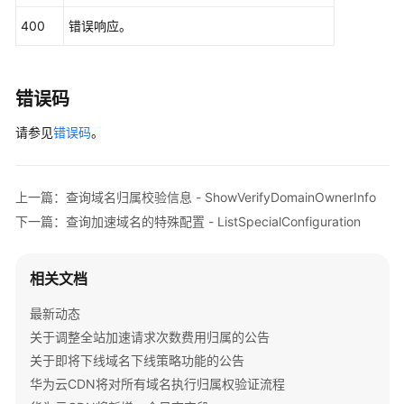
            e.printStackTrace();

400
错误响应。
权
        } 
catch
 (RequestTimeoutException e) {

限
            e.printStackTrace();

和
        } 
catch
 (ServiceResponseException e) {

授
            e.printStackTrace();

错误码
权
            System.out.println(e.getHttpStatusCode
项
请参见
错误码
。
            System.out.println(e.getRequestId());

            System.out.println(e.getErrorCode());

附
            System.out.println(e.getErrorMsg());

录
        }

上一篇：查询域名归属校验信息 - ShowVerifyDomainOwnerInfo
    }

下一篇：查询加速域名的特殊配置 - ListSpecialConfiguration
SDK
参
考
相关文档
场
最新动态
景
关于调整全站加速请求次数费用归属的公告
代
关于即将下线域名下线策略功能的公告
码
华为云CDN将对所有域名执行归属权验证流程
示