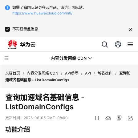
如需了解国际站更多云产品，请访问国际站。
https://www.huaweicloud.com/intl/
不再显示此消息
内容分发网络 CDN
文档首页
/
内容分发网络 CDN
/
API参考
/
API
/
域名操作
/
查询加
速域名基础信息 - ListDomainConfigs
最
查询加速域名基础信息 -
新
ListDomainConfigs
动
态
更新时间：
2026-06-05 GMT+08:00
服
功能介绍
务