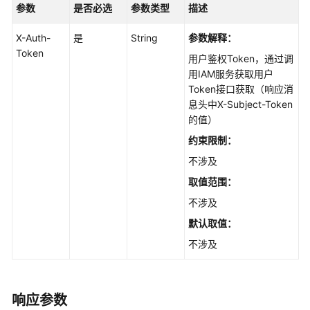
查
参数
是否必选
参数类型
描述
询
加
X-Auth-
是
String
参数解释：
速
Token
用户鉴权Token，通过调
域
用IAM服务获取用户
名
Token接口获取（响应消
详
息头中X-Subject-Token
情
的值）
-
ShowDomainDetailByName
约束限制：
不涉及
域
取值范围：
名
归
不涉及
属
默认取值：
校
不涉及
验
-
VerifyDomainOwner
响应参数
查