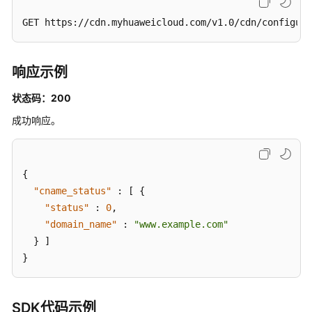
制
GET https://cdn.myhuaweicloud.com/v1.0/cdn/configura
配
置
到
新
响应示例
添
状态码：200
加
域
成功响应。
名
-
CreateDomainByDuplicate
{
"cname_status"
:
[
{
域
"status"
:
0
,
名
配
"domain_name"
:
"www.example.com"
置
}
]
}
统
计
分
SDK代码示例