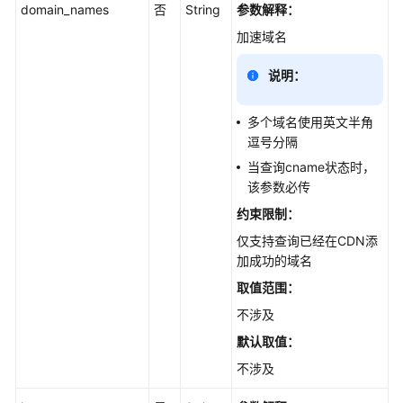
览
domain_names
否
String
参数解释：
加速域名
如
何
说明：
调
用
多个域名使用英文半角
API
逗号分隔
当查询cname状态时，
API
该参数必传
域
约束限制：
名
仅支持查询已经在CDN添
操
加成功的域名
作
取值范围：
创
不涉及
建
默认取值：
加
不涉及
速
域