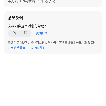
华为云CDN将新增一个日志字段
例
常
意见反馈
见
问
文档内容是否对您有帮助？
题
提供反馈
故
如您有其它疑问，您也可以通过华为云社区问答频道来与我们联系探讨
障
云宝助手提问
云社区提问
排
除
WSA
用
户
指
南
视
频