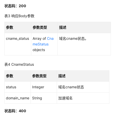
询
状态码：200
域
表3
响应Body参数
名
归
参数
参数类型
描述
属
校
cname_status
Array of
Cna
域名cname状态。
验
meStatus
信
objects
息
-
ShowVerifyDomainOwnerInfo
表4
CnameStatus
查
参数
参数类型
描述
询
加
status
Integer
域名cname状态
速
域
domain_name
String
加速域名
名
基
状态码：400
础