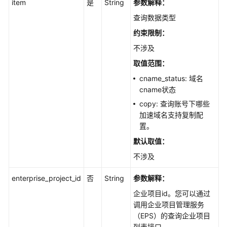
item
是
String
参数解释：
名
-
查询数据类型
CreateDomain
约束限制：
不涉及
查
询
取值范围：
加
cname_status: 域名
速
cname状态
域
copy: 查询账号下哪些
名
加速域名支持复制配
-
置。
ListDomains
默认取值：
删
不涉及
除
加
enterprise_project_id
否
String
参数解释：
速
企业项目id。您可以通过
域
调用企业项目管理服务
名
（EPS）的查询企业项目
-
列表接口