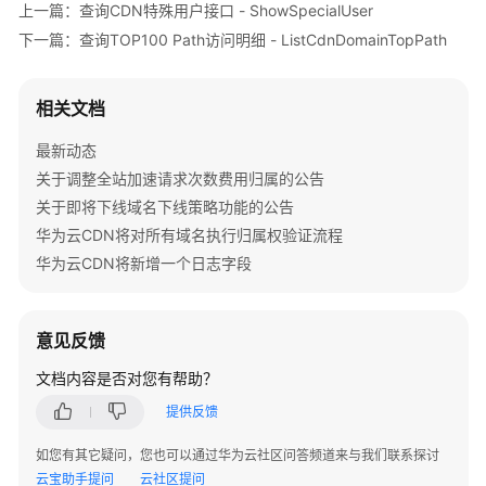
        }

上一篇：查询CDN特殊用户接口 - ShowSpecialUser
任
    }

务
下一篇：查询TOP100 Path访问明细 - ListCdnDomainTopPath
-
ListSubscriptionTasks
相关文档
创
最新动态
建
关于调整全站加速请求次数费用归属的公告
运
营
关于即将下线域名下线策略功能的公告
报
华为云CDN将对所有域名执行归属权验证流程
表
华为云CDN将新增一个日志字段
订
阅
任
意见反馈
务
-
文档内容是否对您有帮助？
CreateSubscriptionTask
提供反馈
修
如您有其它疑问，您也可以通过华为云社区问答频道来与我们联系探讨
改
云宝助手提问
云社区提问