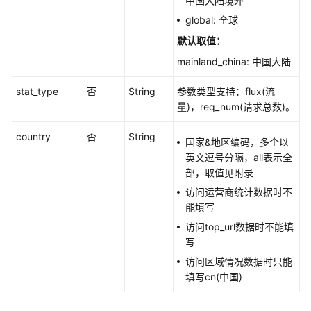
中国大陆境外
统
global: 全球
计
默认取值：
数
据
mainland_china: 中国大陆
-
ShowDomainStats
stat_type
否
String
参数类型支持：flux(流
量)，req_num(请求总数)。
查
country
否
String
询
国家&地区编码，多个以
TOP100
英文逗号分隔，all表示全
URL
部，取值见附录
明
访问运营商统计数据时不
细
能填写
-
访问top_url数据时不能填
ShowTopUrl
写
查
访问区域情况数据时只能
询
填写cn(中国)
统
计