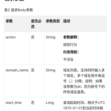
用
API
表2
请求Body参数
API
参数
是否必
参数类型
描述
选
域
名
action
否
String
参数解释：
操
规则行为
作
约束限制：
域
不涉及
名
配
domain_name
否
String
域名列表，支持同时输入多
置
个域名，多个域名用半角逗
号（,）分隔；说明：如果
统
该参数为all，则为账号下的
计
所有域名报表。
分
析
start_time
否
Long
查询起始时间，相对于UTC
1970-01-01到当前时间相