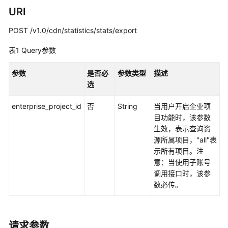
实
URI
践
POST /v1.0/cdn/statistics/stats/export
API
参
表1
Query参数
考
参数
是否必
参数类型
描述
使
选
用
前
enterprise_project_id
否
String
当用户开启企业项
必
目功能时，该参数
读
生效，表示查询资
源所属项目，"all"表
API
示所有项目。注
概
意：当使用子账号
览
调用接口时，该参
数必传。
如
何
调
请求参数