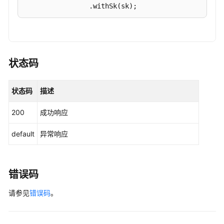
                .withSk(sk);

ua
统
CdnClient
client
=
 CdnClient.newBuilder()

计
                .withCredential(auth)

分
                .withRegion(CdnRegion.valueOf(
"<Y
析
                .build();

状态码
数
ExportStatsOpenRequest
request
=
new
Expo
据
try
 {

-
状态码
描述
ExportStatsOpenResponse
response
=
 cl
ListCdnDomainTopUas
            System.out.println(response.toString()
200
成功响应
        } 
catch
 (ConnectionException e) {

分
            e.printStackTrace();

页
default
异常响应
        } 
catch
 (RequestTimeoutException e) {

查
            e.printStackTrace();

询
        } 
catch
 (ServiceResponseException e) {

运
            e.printStackTrace();

错误码
营
            System.out.println(e.getHttpStatusCode
报
请参见
错误码
。
            System.out.println(e.getRequestId());

表
            System.out.println(e.getErrorCode());

订
            System.out.println(e.getErrorMsg());

阅