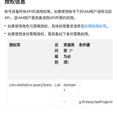
介
授权信息
绍
账号具备所有API的调用权限，如果使用账号下的IAM用户调用当前
API，该IAM用户需具备调用API所需的权限。
计
费
如果使用角色与策略授权，具体权限要求请参见
权限和授权项
。
说
如果使用身份策略授权，需具备如下身份策略权限。
明
授权项
访
资源类
条件键
快
问
型（*
速
级
为必
入
别
须）
门
用
户
cdn:statistics:queryStats
List
domain
-
指
*
南
-
g:EnterpriseProjectId
最
佳