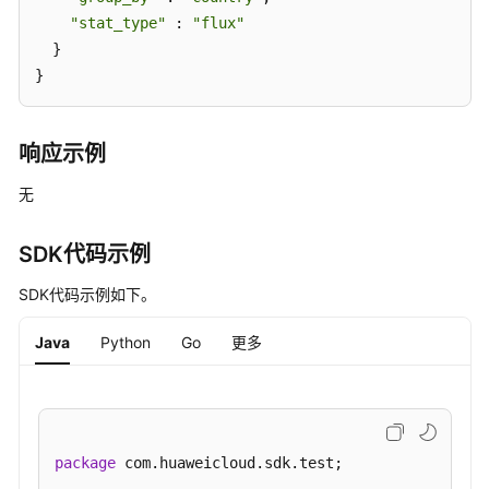
问
"stat_type"
 : 
"flux"
详
  }

情
}
统
计
-
响应示例
ListDomainClientStats
无
查
询
域
SDK代码示例
名
SDK代码示例如下。
top
回
Java
Python
Go
更多
源
URL
数
据
-
package
 com.huaweicloud.sdk.test;

ListCdnDomainTopOriginUrl