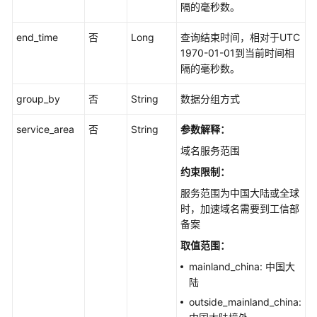
按
隔的毫秒数。
区
域
end_time
否
Long
查询结束时间，相对于UTC
运
1970-01-01到当前时间相
营
隔的毫秒数。
商
查
group_by
否
String
数据分组方式
询
域
service_area
否
String
参数解释：
名
域名服务范围
统
约束限制：
计
数
服务范围为中国大陆或全球
据
时，加速域名需要到工信部
-
备案
ShowDomainLocationStats
取值范围：
mainland_china: 中国大
查
陆
询
域
outside_mainland_china:
名