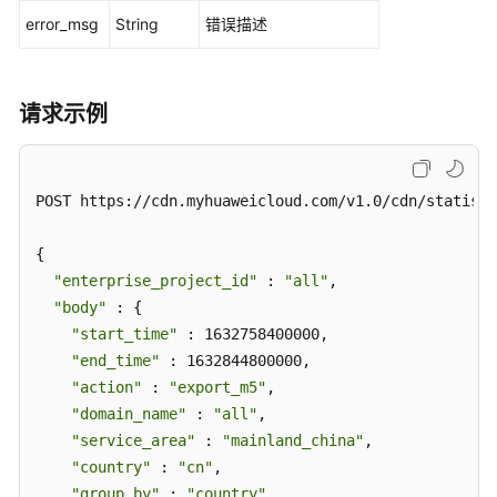
统
error_msg
String
错误描述
计
配
置
请求示例
-
SetStatsConfig
按
POST https://cdn.myhuaweicloud.com/v1.0/cdn/statisti
域
名
{

维
"enterprise_project_id"
 : 
"all"
,

度
"body"
查
 : {

询
"start_time"
 : 1632758400000,

每
"end_time"
 : 1632844800000,

天
"action"
 : 
"export_m5"
,

客
"domain_name"
 : 
"all"
,

户
"service_area"
 : 
"mainland_china"
,

端
"country"
 : 
"cn"
,

访
"group_by"
 : 
"country"
,
