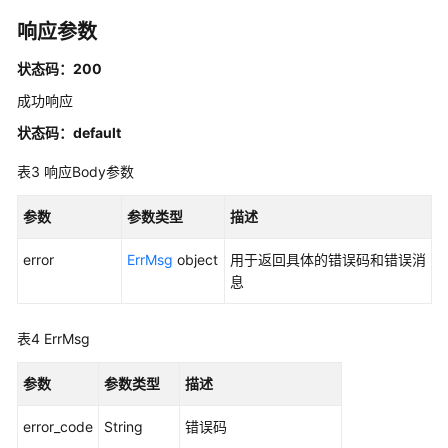
TOP100
响应参数
referer
数
状态码：200
据
成功响应
明
细
状态码：default
-
ListCdnDomainTopRefers
表3
响应Body参数
查
参数
参数类型
描述
询
error
统
ErrMsg
object
用于返回具体的错误码和错误消
计
息
配
置
表4
ErrMsg
-
ShowStatsConfigs
参数
参数类型
描述
设
error_code
String
错误码
置