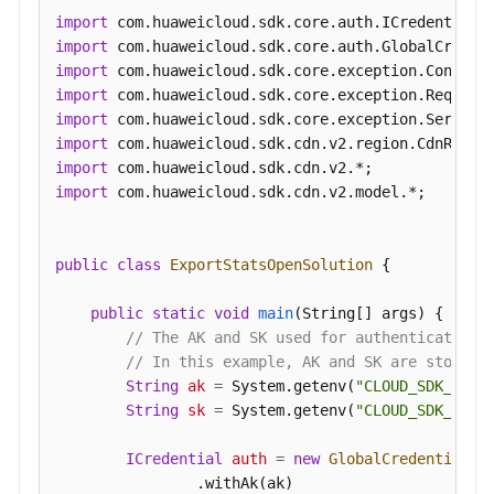
import
查
import
询
import
域
import
名
import
top
import
ip
import
统
import
 com.huaweicloud.sdk.cdn.v2.model.*;

计
分
析
public
class
ExportStatsOpenSolution
 {

数
据
public
static
void
main
(String[] args)
 {

-
// The AK and SK used for authentication 
ListCdnDomainTopIps
// In this example, AK and SK are stored 
String
ak
=
 System.getenv(
"CLOUD_SDK_AK"
);
查
String
sk
=
 System.getenv(
"CLOUD_SDK_SK"
);
询
域
ICredential
auth
=
new
GlobalCredentials
()
名
                .withAk(ak)

top