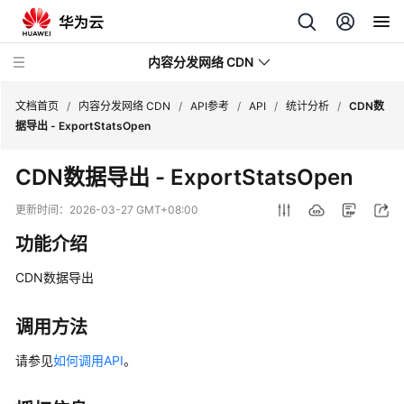
内容分发网络 CDN
文档首页
/
内容分发网络 CDN
/
API参考
/
API
/
统计分析
/
CDN数
据导出 - ExportStatsOpen
最
CDN数据导出 - ExportStatsOpen
新
动
更新时间：
2026-03-27 GMT+08:00
态
功能介绍
服
CDN数据导出
务
公
告
调用方法
请参见
如何调用API
。
产
品