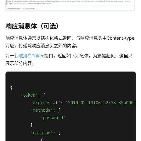
私
有
证
响应消息体（可选）
书
用
响应消息体通常以结构化格式返回，与响应消息头中Content-type
户
对应，传递除响应消息头之外的内容。
指
南
对于
获取用户Token
接口，返回如下消息体。为篇幅起见，这里只
展示部分内容。
最
佳
实
{

践
"token"
: {

"expires_at"
: 
"2019-02-13T06:52:13.855000Z"
,

API
"methods"
: [

参
"password"
考
        ],

"catalog"
: [

使
            {

用