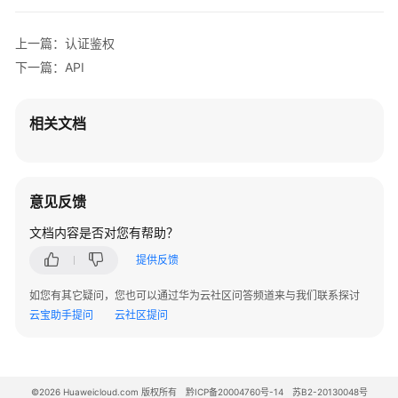
证
鉴
上一篇：认证鉴权
权
下一篇：API
返
回
相关文档
结
果
API
意见反馈
文档内容是否对您有帮助？
应
用
提供反馈
示
如您有其它疑问，您也可以通过华为云社区问答频道来与我们联系探讨
例
云宝助手提问
云社区提问
权
限
和
©2026 Huaweicloud.com 版权所有
黔ICP备20004760号-14
苏B2-20130048号
授