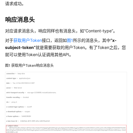
介
请求成功。
绍
响应消息头
计
费
对应请求消息头，响应同样也有消息头，如
“Content-type”
。
说
明
对于
获取用户Token
接口，返回如
图1
所示的消息头，其中
“x-
subject-token”
就是需要获取的用户Token。有了Token之后，您
快
就可以使用Token认证调用其他API。
速
图1
获取用户Token响应消息头
入
门
SSL
证
书
用
户
指
南