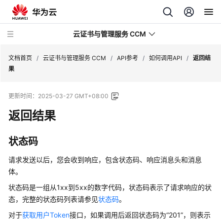
云证书与管理服务 CCM
文档首页
/
云证书与管理服务 CCM
/
API参考
/
如何调用API
/
返回结
果
最
更新时间：
2025-03-27 GMT+08:00
新
动
返回结果
态
状态码
服
务
请求发送以后，您会收到响应，包含状态码、响应消息头和消息
公
体。
告
状态码是一组从1xx到5xx的数字代码，状态码表示了请求响应的状
态，完整的状态码列表请参见
状态码
。
产
品
对于
获取用户Token
接口，如果调用后返回状态码为
“201”
，则表示