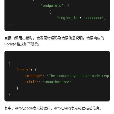
前
"endpoints"
: [

必
                    {

读
"region_id"
: 
"xxxxxxxx"
,

......
API
概
当接口调用出错时，会返回错误码及错误信息说明，错误响应的
览
Body体格式如下所示。
如
何
调
{
用
"error"
:
{
API
"message"
:
"The request you have made requir
"title"
:
"Unauthorized"
构
}
造
}
请
求
其中，error_code表示错误码，error_msg表示错误描述信息。
认