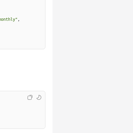
monthly"
,
