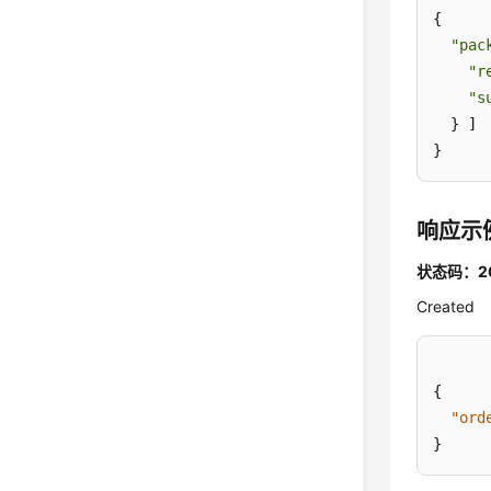
{

"pac
"r
"s
  } ]

}
响应示
状态码：2
Created
{
"ord
}