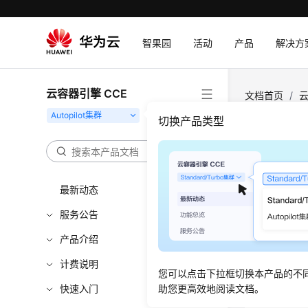
智果园
活动
产品
解决方
云容器引擎 CCE
文档首页
/
云
SubscribePa
切换产品类型
订购套
最新动态
更新时间
服务公告
功能介
产品介绍
订购套餐包
计费说明
您可以点击下拉框切换本产品的不
快速入门
助您更高效地阅读文档。
调用方