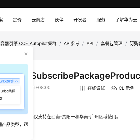
案
定价
云商店
伙伴
开发者
服务
了解华为云
容器引擎 CCE_Autopilot集群
/
API参考
/
API
/
套餐包管理
/
订购
ckageProducts
餐包 - SubscribePackageProduc
：
2025-11-20 GMT+08:00
在线调试
CLI示例
绍
，该API接口当前仅支持在西南-贵阳一和华南-广州区域使用。
同产品类型，帮
法