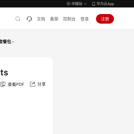
中国站
华为云App
文档
备案
控制台
登录
注册
套餐包 -
ts
分享
查看PDF