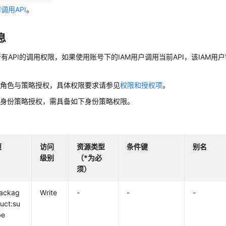
调用API
。
息
有API的调用权限，如果使用账号下的IAM用户调用当前API，该IAM用户
用角色与策略授权，具体权限要求请参见
权限和授权项
。
用身份策略授权，需具备如下身份策略权限。
项
访问
资源类型
条件键
别名
级别
（*为必
须）
packag
Write
-
-
-
uct:su
be