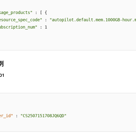
kage_products"
 : [ {

esource_spec_code"
 : 
"autopilot.default.mem.1000GB-hour.
ubscription_num"
 : 1

例
01
er_id"
:
"CS2507151708JQ6QD"