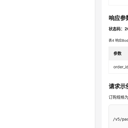
响应参
状态码：2
表4
响应Bo
参数
order_i
请求示
订购规格为au
/v5/pa