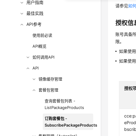
用户指南
请参见
如何
最佳实践
授权信
API参考
账号具备所
使用前必读
限。
API概览
如果使
如何调用API
如果使
API
镜像缓存管理
授权
套餐包管理
查询套餐包列表 -
ListPackageProducts
cce:
订购套餐包 -
eProd
SubscribePackageProducts
bscri