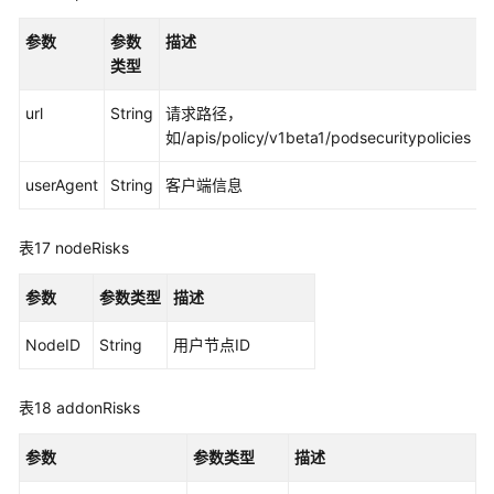
题
参数
参数
描述
类型
视
频
url
String
请求路径，
帮
如/apis/policy/v1beta1/podsecuritypolicies
助
userAgent
String
客户端信息
文
档
下
表17
nodeRisks
载
参数
参数类型
描述
通
NodeID
String
用户节点ID
用
参
考
表18
addonRisks
产
参数
参数类型
描述
品