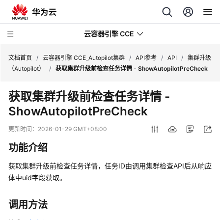
云容器引擎 CCE
文档首页
/
云容器引擎 CCE_Autopilot集群
/
API参考
/
API
/
集群升级
（Autopilot）
/
获取集群升级前检查任务详情 - ShowAutopilotPreCheck
获取集群升级前检查任务详情 -
ShowAutopilotPreCheck
最
新
更新时间：
2026-01-29 GMT+08:00
动
功能介绍
态
获取集群升级前检查任务详情，任务ID由调用集群检查API后从响应
服
体中uid字段获取。
务
公
告
调用方法