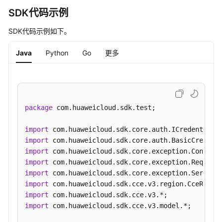
"phase"
:
"Success"
,
SDK代码示例
"message"
:
"check item succeed"
,
"riskSource"
:
{
}
SDK代码示例如下。
}
,
{
"name"
:
"NodeContainerdPodRestartRisk"
,
Java
Python
Go
更多
"kind"
:
"Risk"
,
"group"
:
"LimitCheck"
,
"level"
:
"Warning"
,
"phase"
:
"Success"
,
package
 com.huaweicloud.sdk.test;

"message"
:
"check item succeed"
,
"riskSource"
:
{
}
import
}
,
{
import
"name"
:
"ResiduePackageVersion"
,
import
"kind"
:
"Exception"
,
import
"group"
:
"LimitCheck"
,
import
"level"
:
"Fatal"
,
import
"phase"
:
"Success"
,
import
"message"
:
"check item succeed"
,
import
 com.huaweicloud.sdk.cce.v3.model.*;

"riskSource"
:
{
}