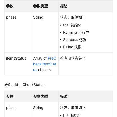
任
参数
参数类型
描述
务
详
phase
String
状态，取值如下
情
列
Init: 初始化
表
Running 运行中
-
Success 成功
ListAutopilotPreCheckTasks
Failed 失败
集
itemsStatus
Array of
PreC
检查项状态集合
群
heckItemStat
升
us
objects
级
后
确
表9
addonCheckStatus
认
-
参数
参数类型
描述
CreateAutopilotPostCheck
phase
String
状态，取值如下
集
Init: 初始化