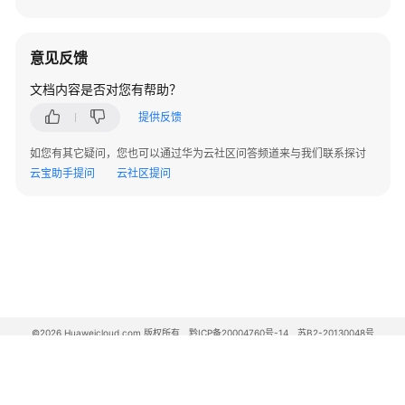
意见反馈
文档内容是否对您有帮助？
提供反馈
如您有其它疑问，您也可以通过华为云社区问答频道来与我们联系探讨
云宝助手提问
云社区提问
©2026 Huaweicloud.com 版权所有
黔ICP备20004760号-14
苏B2-20130048号
A2.B1.B2-20070312
增值电信业务经营许可证：B1.B2-20200593 | 代理域名注册服务机构：新网、西数
电子营业执照
贵公网安备 52990002000093号