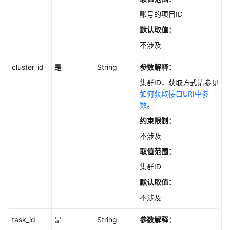
何
账号的项目ID
调
用
默认取值：
API
不涉及
API
cluster_id
是
String
参数解释：
集群ID，获取方式请参见
镜
如何获取接口URI中参
像
数
。
缓
存
约束限制：
管
不涉及
理
取值范围：
套
集群ID
餐
默认取值：
包
不涉及
管
理
task_id
是
String
参数解释：