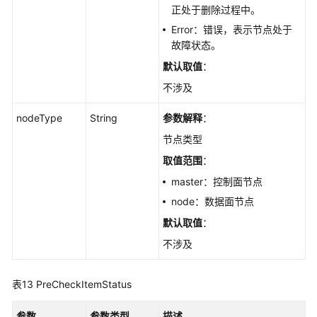
启
正处于删除过程中。
集
Error：错误，表示节点处于
群
故障状态。
升
默认取值
：
级
流
不涉及
程
引
nodeType
String
参数解释
：
导
节点类型
任
取值范围
：
务
-
master：控制面节点
CreateAutopilotUpgradeWorkFlow
node：数据面节点
默认取值
：
获
取
不涉及
UpgradeWorkFlows
列
表13
PreCheckItemStatus
表
-
参数
参数类型
描述