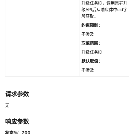
集
升级任务ID，调用集群升
群
级API后从响应体中uid字
管
段获取。
理
约束限制：
（Autopilot）
不涉及
插
取值范围：
件
升级任务ID
管
默认取值：
理
（Autopilot）
不涉及
集
群
请求参数
升
级
无
（Autopilot）
响应参数
集
群
状态码：200