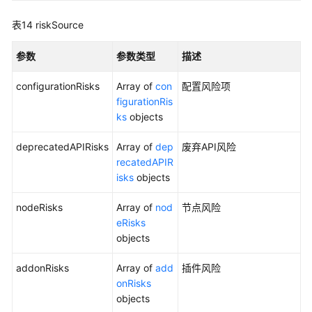
表14
riskSource
标
签
参数
参数类型
描述
管
理
configurationRisks
Array of
con
配置风险项
（Autopilot）
figurationRis
ks
objects
模
板
deprecatedAPIRisks
Array of
dep
废弃API风险
管
recatedAPIR
理
isks
objects
（Autopilot）
nodeRisks
Array of
nod
节点风险
Job
eRisks
管
objects
理
（Autopilot）
addonRisks
Array of
add
插件风险
onRisks
使
objects
用