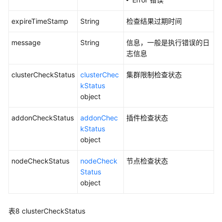
级
前
expireTimeStamp
String
检查结果过期时间
检
查
message
String
信息，一般是执行错误的日
任
志信息
务
详
clusterCheckStatus
clusterChec
集群限制检查状态
情
kStatus
-
object
ShowAutopilotPreCheck
addonCheckStatus
addonChec
插件检查状态
获
kStatus
取
object
集
群
nodeCheckStatus
nodeCheck
节点检查状态
升
Status
级
object
前
检
表8
clusterCheckStatus
查