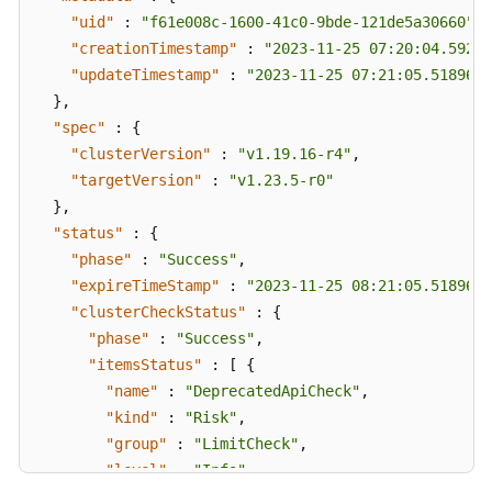
资
"uid"
:
"f61e008c-1600-41c0-9bde-121de5a30660"
,
源
"creationTimestamp"
:
"2023-11-25 07:20:04.59297
"updateTimestamp"
:
"2023-11-25 07:21:05.518966 
支
}
,
持
"spec"
:
{
区
"clusterVersion"
:
"v1.19.16-r4"
,
域
"targetVersion"
:
"v1.23.5-r0"
系
}
,
统
"status"
:
{
权
"phase"
:
"Success"
,
限
"expireTimeStamp"
:
"2023-11-25 08:21:05.518966 
"clusterCheckStatus"
:
{
"phase"
:
"Success"
,
"itemsStatus"
:
[
{
"name"
:
"DeprecatedApiCheck"
,
"kind"
:
"Risk"
,
"group"
:
"LimitCheck"
,
"level"
:
"Info"
,