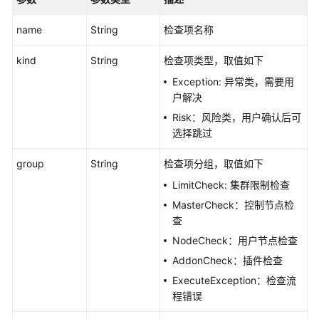
ListAutopilotUpgradeWorkFlows
name
String
检查项名称
获
取
kind
String
检查项类型，取值如下
指
Exception: 异常类，需要用
定
户解决
集
群
Risk：风险类，用户确认后可
升
选择跳过
级
引
group
String
检查项分组，取值如下
导
LimitCheck: 集群限制检查
任
MasterCheck：控制节点检
务
查
详
情
NodeCheck：用户节点检查
-
AddonCheck：插件检查
ShowAutopilotUpgradeWorkFlow
ExecuteException：检查流
程错误
更
新