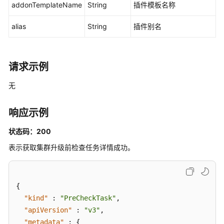
addonTemplateName
术
String
插件模板名称
语
alias
String
插件别名
责
任
共
请求示例
担
无
云
服
响应示例
务
等
状态码：200
级
表示获取集群升级前检查任务详情成功。
协
议
（SLA）
{
白
"kind"
:
"PreCheckTask"
,
皮
"apiVersion"
:
"v3"
,
书
"metadata"
:
{