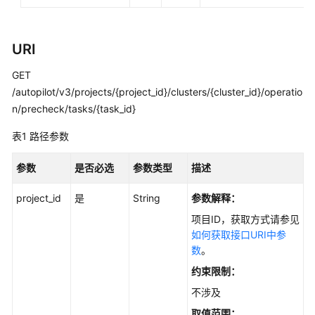
最
佳
实
URI
践
GET
API
/autopilot/v3/projects/{project_id}/clusters/{cluster_id}/operatio
参
n/precheck/tasks/{task_id}
考
表1
路径参数
使
用
参数
是否必选
参数类型
描述
前
必
project_id
是
String
参数解释：
读
项目ID，获取方式请参见
如何获取接口URI中参
API
数
。
概
约束限制：
览
不涉及
如
取值范围：