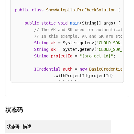
}
]
public
class
ShowAutopilotPreCheckSolution
 {

}
,
"addonCheckStatus"
:
{
public
static
void
main
(String[] args)
 {

"phase"
:
"Success"
,
// The AK and SK used for authentication 
"itemsStatus"
:
[
{
// In this example, AK and SK are stored 
"name"
:
"AddonLimit"
,
String
ak
=
 System.getenv(
"CLOUD_SDK_AK"
);
"kind"
:
"Exception"
,
String
sk
=
 System.getenv(
"CLOUD_SDK_SK"
);
"group"
:
"AddonCheck"
,
String
projectId
=
"{project_id}"
;

"level"
:
"Warning"
,
"phase"
:
"Success"
,
ICredential
auth
=
new
BasicCredentials
()

"message"
:
"check item succeed"
,
                .withProjectId(projectId)

                .withAk(ak)

"riskSource"
:
{
}
                .withSk(sk);

}
,
{
"name"
:
"CoreDNSConfLimit"
,
CceClient
client
=
 CceClient.newBuilder()

"kind"
:
"Exception"
,
                .withCredential(auth)

状态码
"group"
:
"AddonCheck"
,
                .withRegion(CceRegion.valueOf(
"<Y
"level"
:
"Fatal"
,
                .build();

"phase"
:
"Success"
,
状态码
描述
ShowAutopilotPreCheckRequest
request
=
ne
"message"
:
"check item succeed"
,