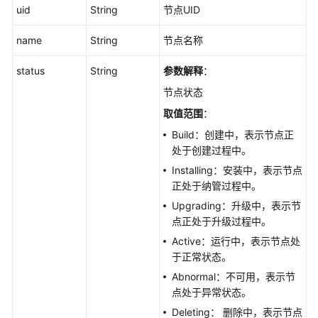
uid
径
String
节点UID
-
name
String
节点名称
ListAutopilotClusterUpgradePaths
status
String
参数解释
：
获
取
节点状态
集
取值范围
：
群
Build：创建中，表示节点正
升
处于创建过程中。
级
特
Installing：安装中，表示节点
性
正处于纳管过程中。
开
Upgrading：升级中，表示节
关
点正处于升级过程中。
配
Active：运行中，表示节点处
置
于正常状态。
-
ListAutopilotClusterUpgradeFeatureGates
Abnormal：不可用，表示节
点处于异常状态。
开
Deleting： 删除中，表示节点