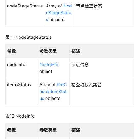
nodeStageStatus
Array of
Nod
节点检查状态
获
eStageStatu
取
s
objects
集
群
升
表11
NodeStageStatus
级
相
参数
参数类型
描述
关
信
nodeInfo
NodeInfo
节点信息
息
object
-
ShowAutopilotClusterUpgradeInfo
itemsStatus
Array of
PreC
检查项状态集合
heckItemStat
获
us
objects
取
集
表12
NodeInfo
群
升
级
参数
参数类型
描述
路