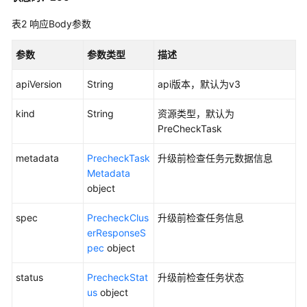
升
级
表2
响应Body参数
-
UpgradeAutopilotCluster
参数
参数类型
描述
获
apiVersion
String
api版本，默认为v3
取
自
kind
String
资源类型，默认为
动
PreCheckTask
升
级
metadata
PrecheckTask
升级前检查任务元数据信息
计
Metadata
划
object
-
spec
ListAutopilotUpgradePlans
PrecheckClus
升级前检查任务信息
erResponseS
pec
object
获
取
status
PrecheckStat
升级前检查任务状态
集
us
object
群