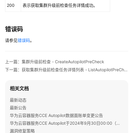
        request.withClusterId(
"{cluster_id}"
);

200
表示获取集群升级前检查任务详情成功。
"riskSource"
:
{
}
        request.withTaskId(
"{task_id}"
);

}
]
try
 {

}
,
ShowAutopilotPreCheckResponse
respons
            System.out.println(response.toString()
"nodeCheckStatus"
:
{
错误码
        } 
catch
 (ConnectionException e) {

"phase"
:
"Success"
请参见
            e.printStackTrace();

错误码
。
}
        } 
catch
 (RequestTimeoutException e) {

}
            e.printStackTrace();

}
        } 
catch
 (ServiceResponseException e) {

上一篇：集群升级前检查 - CreateAutopilotPreCheck
            e.printStackTrace();

下一篇：获取集群升级前检查任务详情列表 - ListAutopilotPreCheckTasks
            System.out.println(e.getHttpStatusCode
            System.out.println(e.getRequestId());

            System.out.println(e.getErrorCode());

相关文档
            System.out.println(e.getErrorMsg());

        }

最新动态
    }

最新公告
华为云容器服务CCE Autopilot数据面账单变更公告
华为云容器服务CCE Autopilot于2024年9月30日00:00（北京时间）转商
漏洞修复策略