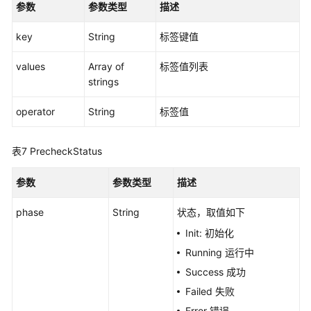
参数
参数类型
描述
列
表
key
String
标签键值
-
ListAutopilotUpgradeClusterTasks
values
Array of
标签值列表
strings
集
群
operator
String
标签值
升
级
前
表7
PrecheckStatus
检
查
参数
参数类型
描述
-
CreateAutopilotPreCheck
phase
String
状态，取值如下
Init: 初始化
获
Running 运行中
取
Success 成功
集
群
Failed 失败
升
Error 错误