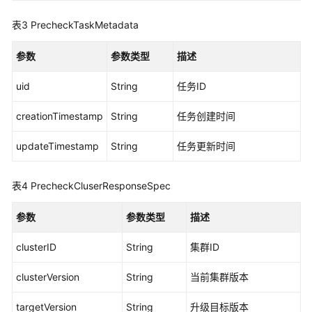
升
级
表3
PrecheckTaskMetadata
任
务
参数
参数类型
描述
详
情
uid
String
任务ID
-
ShowAutopilotUpgradeClusterTask
creationTimestamp
String
任务创建时间
延
updateTimestamp
String
任务更新时间
期
自
表4
PrecheckCluserResponseSpec
动
升
参数
参数类型
描述
级
计
clusterID
String
集群ID
划
-
clusterVersion
String
当前集群版本
UpdateAutopilotUpgradePlan
targetVersion
String
升级目标版本
重