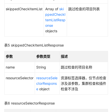
试
skippedCheckItemList
Array of
ski
跳过检查的项目列表
集
ppedCheckI
群
temListResp
升
onse
级
objects
任
务
-
表5
skippedCheckItemListResponse
RetryAutopilotUpgradeClusterTask
参数
参数类型
描述
获
取
name
String
跳过检查的项目名称
集
群
resourceSelector
resourceSele
资源标签选择器，仅节点检查
升
ctorRespons
涉及该参数，集群检查和插件
级
e
object
检查不涉及
任
务
表6
resourceSelectorResponse
详
情