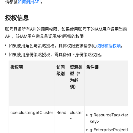
请参见
如何调用API
。
产
品
介
授权信息
绍
账号具备所有API的调用权限，如果使用账号下的IAM用户调用当前
计
API，该IAM用户需具备调用API所需的权限。
费
如果使用角色与策略授权，具体权限要求请参见
权限和授权项
。
说
如果使用身份策略授权，需具备如下身份策略权限。
明
授权项
访问
资源类
条件键
快
级别
型（*
速
为必
入
须）
门
用
户
cce:cluster:getCluster
Read
cluster
g:ResourceTag/<tag-
指
*
key>
南
g:EnterpriseProjectId