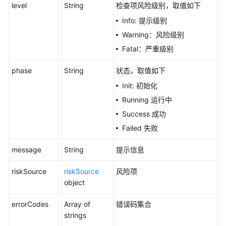
level
String
检查项风险级别，取值如下
指
Info: 提示级别
定
集
Warning：风险级别
群
Fatal：严重级别
升
级
phase
String
状态，取值如下
引
Init: 初始化
导
任
Running 运行中
务
Success 成功
状
Failed 失败
态
-
message
String
提示信息
UpgradeAutopilotWorkFlowUpdate
riskSource
riskSource
风险项
配
object
额
管
errorCodes
Array of
错误码集合
理
strings
（Autopilot）