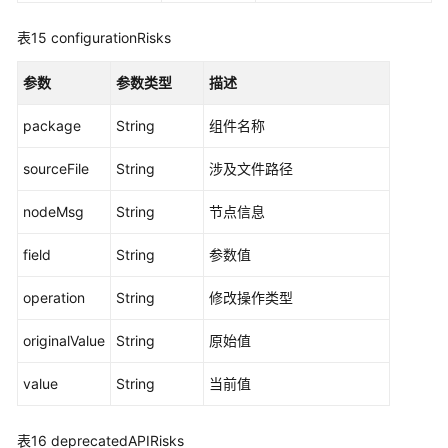
Kubernetes
表15
configurationRisks
API
参数
参数类型
描述
权
限
package
String
组件名称
和
授
sourceFile
String
涉及文件路径
权
项
nodeMsg
String
节点信息
附
field
String
参数值
录
operation
String
修改操作类型
SDK
参
originalValue
String
原始值
考
value
String
当前值
常
见
表16
问
deprecatedAPIRisks