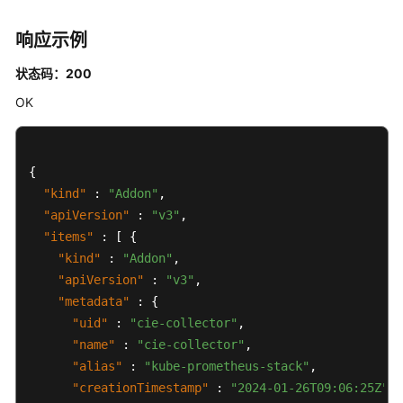
权
限
响应示例
状态码：200
OK
{
"kind"
:
"Addon"
,
"apiVersion"
:
"v3"
,
"items"
:
[
{
"kind"
:
"Addon"
,
"apiVersion"
:
"v3"
,
"metadata"
:
{
"uid"
:
"cie-collector"
,
"name"
:
"cie-collector"
,
"alias"
:
"kube-prometheus-stack"
,
"creationTimestamp"
:
"2024-01-26T09:06:25Z"
,