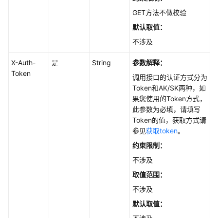
集
GET方法不做校验
群
管
默认取值：
理
不涉及
（Autopilot）
X-Auth-
是
String
参数解释：
插
Token
调用接口的认证方式分为
件
Token和AK/SK两种，如
管
果您使用的Token方式，
理
此参数为必填，请填写
（Autopilot）
Token的值，获取方式请
参见
获取token
。
创
约束限制：
建
AddonInstance
不涉及
-
取值范围：
CreateAutopilotAddonInstance
不涉及
查
默认取值：
询