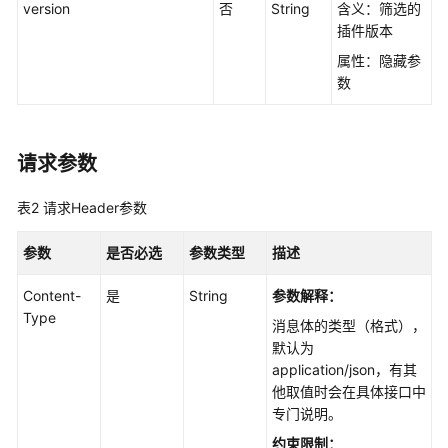
version
否
String
含义：筛选的
何
插件版本
调
用
属性：隐藏参
API
数
API
请求参数
镜
像
表2
请求Header参数
缓
存
参数
是否必选
参数类型
描述
管
理
Content-
是
String
参数解释：
Type
套
消息体的类型（格式），
餐
默认为
包
application/json，有其
管
他取值时会在具体接口中
理
专门说明。
约束限制：