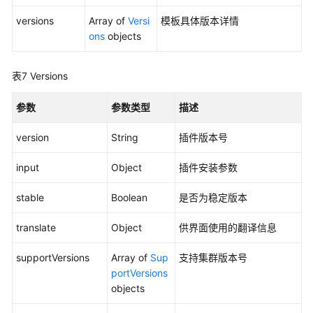
附
versions
Array of
Versi
模板具体版本详情
录
ons
objects
SDK
表7
Versions
参
考
参数
参数类型
描述
常
version
String
插件版本号
见
问
input
Object
插件安装参数
题
stable
Boolean
是否为稳定版本
视
频
translate
Object
供界面使用的翻译信息
帮
助
supportVersions
Array of
Sup
支持集群版本号
portVersions
文
objects
档