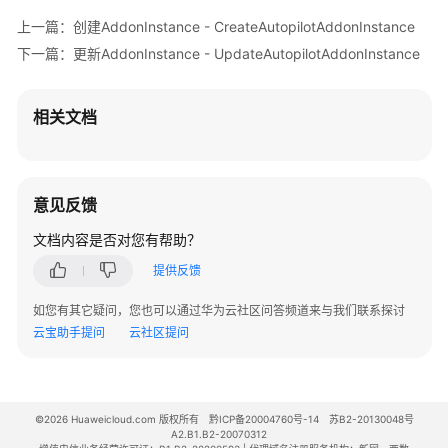
}
,
{
            System.out.println(e.getErrorCode());

上一篇：创建AddonInstance - CreateAutopilotAddonInstance
"limitsCpu"
:
"16"
,
            System.out.println(e.getErrorMsg());

下一篇：更新AddonInstance - UpdateAutopilotAddonInstance
"limitsMem"
:
"64Gi"
,
        }

"name"
:
"prometheus"
    }

}
,
{
相关文档
"limitsCpu"
:
"2"
,
"limitsMem"
:
"4Gi"
,
"name"
:
"thanosSidecar"
}
,
{
意见反馈
"limitsCpu"
:
"8"
,
文档内容是否对您有帮助？
"limitsMem"
:
"32Gi"
,
"name"
:
"thanosQuery"
提供反馈
}
,
{
如您有其它疑问，您也可以通过华为云社区问答频道来与我们联系探讨
"limitsCpu"
:
"4"
,
云宝助手提问
云社区提问
"limitsMem"
:
"32Gi"
,
"name"
:
"adapter"
}
,
{
"limitsCpu"
:
"1"
,
©2026 Huaweicloud.com 版权所有
黔ICP备20004760号-14
苏B2-20130048号
A2.B1.B2-20070312
"limitsMem"
:
"2Gi"
,