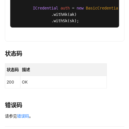
"limitsCpu"
:
"4"
,
ICredential
auth
=
new
BasicCredentials
()

"limitsMem"
:
"16Gi"
,
                .withAk(ak)

"name"
:
"adapter"
                .withSk(sk);

}
,
{
CceClient
client
=
 CceClient.newBuilder()

"limitsCpu"
:
"500m"
,
                .withCredential(auth)

"limitsMem"
:
"1Gi"
,
                .withRegion(CceRegion.valueOf(
"<Y
"name"
:
"kubeStateMetrics"
                .build();

状态码
}
]
ListAutopilotAddonTemplatesRequest
reques
}
,
try
 {

"autopilot-flavor2"
:
{
状态码
描述
ListAutopilotAddonTemplatesResponse
r
"category"
:
[
"Autopilot"
]
,
            System.out.println(response.toString()
200
OK
"deploy_mode"
:
"server"
,
        } 
catch
 (ConnectionException e) {

"description"
:
"Recommended when the 
            e.printStackTrace();

"name"
:
"Autopilot-Medium(<=5000 cont
        } 
catch
 (RequestTimeoutException e) {

            e.printStackTrace();

"resources"
:
[
{
错误码
        } 
catch
 (ServiceResponseException e) {

"limitsCpu"
:
"500m"
,
请参见
            e.printStackTrace();

错误码
。
"limitsMem"
:
"1Gi"
,
            System.out.println(e.getHttpStatusCode
"name"
:
"prometheusOperator"
            System.out.println(e.getRequestId());
