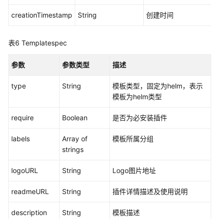
管
理
creationTimestamp
String
创建时间
（Autopilot）
表6
Templatespec
Job
管
参数
参数类型
描述
理
（Autopilot）
type
String
模板类型，固定为helm，表示
模板为helm类型
使
用
require
Boolean
是否为必安装插件
Kubernetes
API
labels
Array of
模板所属分组
strings
权
限
logoURL
String
Logo图片地址
和
授
readmeURL
String
插件详情描述及使用说明
权
项
description
String
模板描述