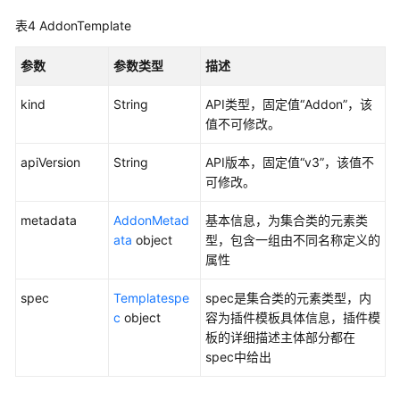
AddonInstance
-
表4
AddonTemplate
DeleteAutopilotAddonInstance
参数
参数类型
描述
获
kind
String
API类型，固定值“Addon”，该
取
值不可修改。
AddonInstance
详
apiVersion
String
API版本，固定值“v3”，该值不
情
可修改。
-
ShowAutopilotAddonInstance
metadata
AddonMetad
基本信息，为集合类的元素类
ata
object
型，包含一组由不同名称定义的
获
属性
取
AddonInstance
spec
Templatespe
spec是集合类的元素类型，内
列
c
object
容为插件模板具体信息，插件模
表
板的详细描述主体部分都在
-
spec中给出
ListAutopilotAddonInstances