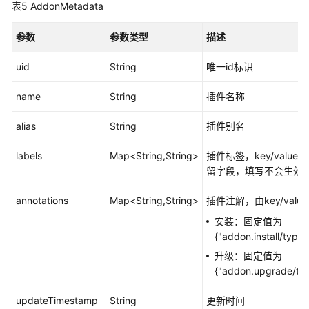
集
表5
AddonMetadata
群
升
参数
参数类型
描述
级
（Autopilot）
uid
String
唯一id标识
配
name
String
插件名称
额
管
alias
String
插件别名
理
labels
（Autopilot）
Map<String,String>
插件标签，key/valu
留字段，填写不会生效
标
annotations
Map<String,String>
插件注解，由key/valu
签
管
安装：固定值为
理
{"addon.install/type":
（Autopilot）
升级：固定值为
{"addon.upgrade/ty
模
板
updateTimestamp
String
更新时间