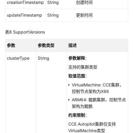
下
creationTimestamp
String
创建时间
载
updateTimestamp
String
更新时间
通
表8
用
SupportVersions
参
考
参数
参数类型
描述
clusterType
String
参数解释
：
产
品
支持的集群类型
术
取值范围
：
语
VirtualMachine: CCE集群，
控制节点架构为X86
责
任
ARM64: 鲲鹏集群，控制节点
共
架构为鲲鹏
担
约束限制
：
CCE Autopilot集群仅支持
云
VirtualMachine类型
服