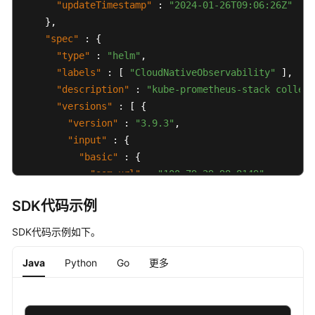
"updateTimestamp"
:
"2024-01-26T09:06:26Z"
}
,
"spec"
:
{
"type"
:
"helm"
,
"labels"
:
[
"CloudNativeObservability"
]
,
"description"
:
"kube-prometheus-stack collect
"versions"
:
[
{
"version"
:
"3.9.3"
,
"input"
:
{
"basic"
:
{
"aom_url"
:
"100.79.29.98:8149"
,
"region_id"
:
"cn-north-7"
,
SDK代码示例
"swr_addr"
:
"swr.cn-north-7.myhuaweiclo
"swr_user"
:
"autopilot-official"
SDK代码示例如下。
}
,
"parameters"
:
{
Java
Python
Go
更多
"autopilot-flavor1"
:
{
"category"
:
[
"Autopilot"
]
,
"deploy_mode"
:
"server"
,