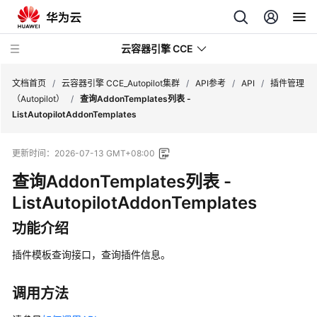
云容器引擎 CCE
文档首页
/
云容器引擎 CCE_Autopilot集群
/
API参考
/
API
/
插件管理
（Autopilot）
/
查询AddonTemplates列表 -
ListAutopilotAddonTemplates
更新时间：
2026-07-13 GMT+08:00
最
查询AddonTemplates列表 -
新
动
ListAutopilotAddonTemplates
态
功能介绍
服
插件模板查询接口，查询插件信息。
务
公
告
调用方法