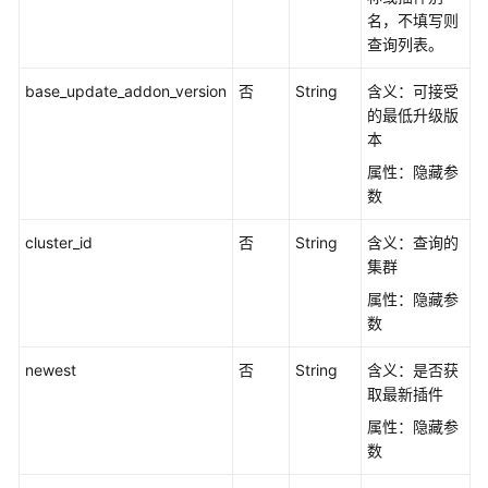
最
名，不填写则
佳
查询列表。
实
践
base_update_addon_version
否
String
含义：可接受
的最低升级版
API
本
参
属性：隐藏参
考
数
使
cluster_id
否
String
含义：查询的
用
集群
前
属性：隐藏参
必
数
读
newest
否
String
含义：是否获
API
取最新插件
概
览
属性：隐藏参
数
如