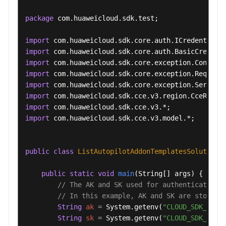
"description"
:
"Recommended when the 
package
 com.huaweicloud.sdk.test;

"name"
:
"Autopilot-Small(<=2000 conta
"resources"
:
[
{
import
"limitsCpu"
:
"500m"
,
import
"limitsMem"
:
"1Gi"
,
import
"name"
:
"prometheusOperator"
import
}
,
{
import
"limitsCpu"
:
"8"
,
import
"limitsMem"
:
"32Gi"
,
import
"name"
:
"prometheus"
import
 com.huaweicloud.sdk.cce.v3.model.*;

}
,
{
"limitsCpu"
:
"1"
,
public
class
ListAutopilotAddonTemplatesSolution
 {
"limitsMem"
:
"2Gi"
,
"name"
:
"thanosSidecar"
public
static
void
main
(String[] args)
 {

}
,
{
// The AK and SK used for authentication 
"limitsCpu"
:
"4"
,
// In this example, AK and SK are stored 
"limitsMem"
:
"16Gi"
,
String
ak
=
 System.getenv(
"CLOUD_SDK_AK"
);
"name"
:
"thanosQuery"
String
sk
=
 System.getenv(
"CLOUD_SDK_SK"
);
}
,
{