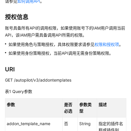
请参见
如何调用API
。
产
品
介
授权信息
绍
账号具备所有API的调用权限，如果使用账号下的IAM用户调用当前
API，该IAM用户需具备调用API所需的权限。
计
费
如果使用角色与策略授权，具体权限要求请参见
权限和授权项
。
说
如果使用身份策略授权，当前API调用无需身份策略权限。
明
快
URI
速
GET /autopilot/v3/addontemplates
入
门
表1
Query参数
用
参数
是否
参数类
描述
户
必选
型
指
南
addon_template_name
否
String
指定的插件名
称或插件别