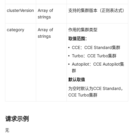
务
clusterVersion
Array of
支持的集群版本（正则表达式）
等
strings
级
协
category
Array of
作用的集群类型
议
strings
（SLA）
取值范围：
CCE：CCE Standard集群
白
Turbo：CCE Turbo集群
皮
Autopilot：CCE Autopilot集
书
群
资
源
默认取值
为空时默认为CCE Standard，
支
CCE Turbo集群
持
区
域
请求示例
系
无
统