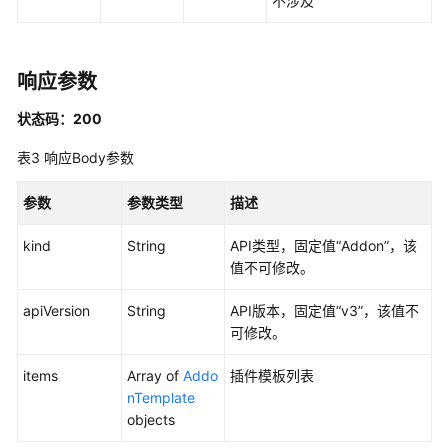
不涉及
AddonTemplates
列
表
-
响应参数
ListAutopilotAddonTemplates
状态码：200
更
表3
响应Body参数
新
AddonInstance
参数
参数类型
描述
-
UpdateAutopilotAddonInstance
kind
String
API类型，固定值“Addon”，该
值不可修改。
回
滚
apiVersion
String
API版本，固定值“v3”，该值不
AddonInstance
可修改。
-
RollbackAutopilotAddonInstance
items
Array of
Addo
插件模板列表
nTemplate
删
objects
除