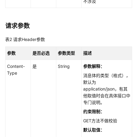
不涉及
何
调
用
API
请求参数
API
表2
请求Header参数
镜
参数
是否必选
参数类型
描述
像
缓
Content-
是
String
参数解释：
存
Type
消息体的类型（格式），
管
默认为
理
application/json，有其
他取值时会在具体接口中
套
专门说明。
餐
约束限制：
包
管
GET方法不做校验
理
默认取值：