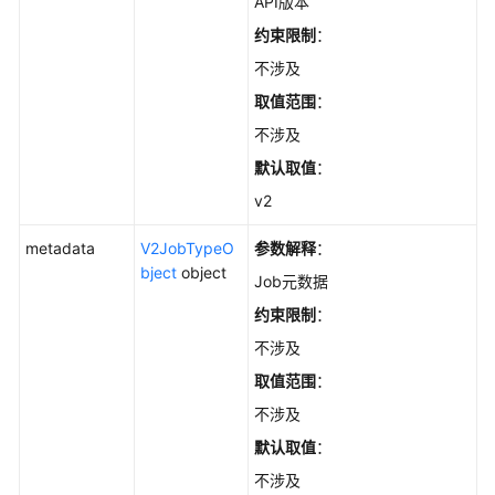
API版本
获
约束限制
：
取
不涉及
Job
取值范围
：
列
表
不涉及
-
默认取值
：
ListAutopilotJobs
v2
获
metadata
V2JobTypeO
参数解释
：
取
bject
object
Job
Job元数据
详
约束限制
：
情
不涉及
-
GetAutopilotOneJob
取值范围
：
不涉及
删
默认取值
：
除
Job
不涉及