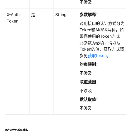
不涉及
集
群
X-Auth-
是
String
参数解释：
管
Token
理
调用接口的认证方式分为
（Autopilot）
Token和AK/SK两种，如
果您使用的Token方式，
插
此参数为必填，请填写
件
Token的值，获取方式请
管
参见
获取token
。
理
约束限制：
（Autopilot）
不涉及
集
取值范围：
群
不涉及
升
默认取值：
级
（Autopilot）
不涉及
配
额