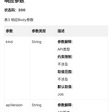
响应参数
管
理
状态码：200
（Autopilot）
表3
响应Body参数
标
签
参数
参数类型
描述
管
理
kind
String
参数解释
：
（Autopilot）
API类型
约束限制
：
模
板
不涉及
管
取值范围
：
理
不涉及
（Autopilot）
默认取值
：
Job
Job
管
理
apiVersion
String
参数解释
：
（Autopilot）