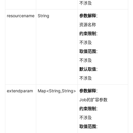
不涉及
白
resourcename
String
参数解释
：
皮
资源名称
书
资
约束限制
：
源
不涉及
取值范围
：
支
持
不涉及
区
默认取值
：
域
不涉及
系
extendparam
Map<String,String>
参数解释
：
统
权
Job的扩容参数
限
约束限制
：
不涉及
取值范围
：