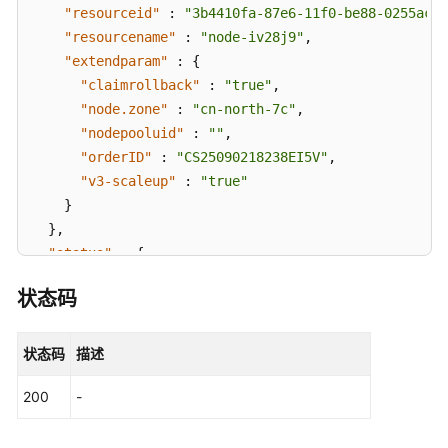
"resourceid"
:
"3b4410fa-87e6-11f0-be88-0255ac10
"resourcename"
:
"node-iv28j9"
,
"extendparam"
:
{
"claimrollback"
:
"true"
,
"node.zone"
:
"cn-north-7c"
,
"nodepooluid"
:
""
,
"orderID"
:
"CS25090218238EI5V"
,
"v3-scaleup"
:
"true"
}
}
,
"status"
:
{
"status"
:
"Failed"
,
状态码
"reason"
:
"Something bad happened at server, re
"completionTime"
:
"2025-09-02 11:26:03.218087 +
}
状态码
描述
}
200
-