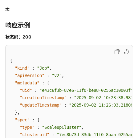
无
响应示例
状态码：200
{
"kind"
:
"Job"
,
"apiVersion"
:
"v2"
,
"metadata"
:
{
"uid"
:
"e43c6f3b-87e6-11f0-be88-0255ac10003f"
,
"creationTimestamp"
:
"2025-09-02 10:23:38.98795
"updateTimestamp"
:
"2025-09-02 11:26:03.218087 
}
,
"spec"
:
{
"type"
:
"ScaleupCluster"
,
"clusteruid"
:
"7ec8b73d-83db-11f0-8baa-0255ac10