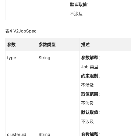
考
默认取值
：
不涉及
常
见
问
表4
V2JobSpec
题
参数
参数类型
描述
视
频
type
String
参数解释
：
帮
Job 类型
助
约束限制
：
文
不涉及
档
取值范围
：
下
载
不涉及
默认取值
：
不涉及
通
用
clusteruid
String
参数解释
：
参