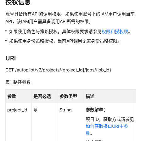
授权信息
产
品
账号具备所有API的调用权限，如果使用账号下的IAM用户调用当前
介
API，该IAM用户需具备调用API所需的权限。
绍
如果使用角色与策略授权，具体权限要求请参见
权限和授权项
。
计
如果使用身份策略授权，当前API调用无需身份策略权限。
费
说
URI
明
GET /autopilot/v2/projects/{project_id}/jobs/{job_id}
快
速
表1
路径参数
入
门
参数
是否必选
参数类型
描述
用
project_id
是
String
参数解释：
户
项目ID，获取方式请参见
指
如何获取接口URI中参
南
数
。