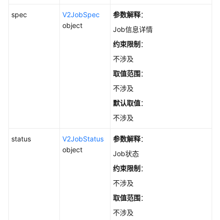
-
DeleteAutopilotJob
spec
V2JobSpec
参数解释
：
object
Job信息详情
使
约束限制
：
用
Kubernetes
不涉及
API
取值范围
：
不涉及
权
限
默认取值
：
和
不涉及
授
权
status
V2JobStatus
参数解释
：
项
object
Job状态
附
约束限制
：
录
不涉及
取值范围
：
SDK
参
不涉及