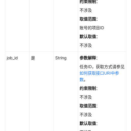
约束限制：
最
佳
不涉及
实
取值范围：
践
账号的项目ID
API
默认取值：
参
不涉及
考
job_id
是
String
参数解释
：
使
任务ID，获取方式请参见
用
如何获取接口URI中参
前
数
。
必
读
约束限制
：
不涉及
API
取值范围
：
概
览
不涉及
默认取值
：
如