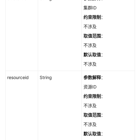
考
集群ID
约束限制
：
产
不涉及
品
术
取值范围
：
语
不涉及
默认取值
：
责
任
不涉及
共
担
resourceid
String
参数解释
：
资源ID
云
约束限制
：
服
务
不涉及
等
取值范围
：
级
不涉及
协
议
默认取值
：
（SLA）