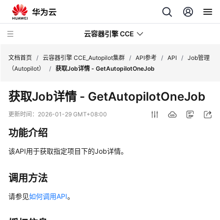
云容器引擎 CCE
文档首页
/
云容器引擎 CCE_Autopilot集群
/
API参考
/
API
/
Job管理
（Autopilot）
/
获取Job详情 - GetAutopilotOneJob
获取Job详情 - GetAutopilotOneJob
最
更新时间：
2026-01-29 GMT+08:00
新
功能介绍
动
态
该API用于获取指定项目下的Job详情。
服
调用方法
务
公
请参见
如何调用API
。
告