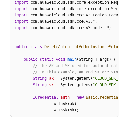
import
列
import
表
import
-
import
ListAutopilotAddonInstances
import
 com.huaweicloud.sdk.cce.v3.model.*;

集
群
public
class
DeleteAutopilotAddonInstanceSolution
 
升
级
public
static
void
main
(String[] args)
 {

（Autopilot）
// The AK and SK used for authentication 
// In this example, AK and SK are stored 
配
String
ak
=
 System.getenv(
"CLOUD_SDK_AK"
);
额
String
sk
=
 System.getenv(
"CLOUD_SDK_SK"
);
管
理
ICredential
auth
=
new
BasicCredentials
()

（Autopilot）
                .withAk(ak)

                .withSk(sk);

标
签
CceClient
client
=
 CceClient.newBuilder()

管