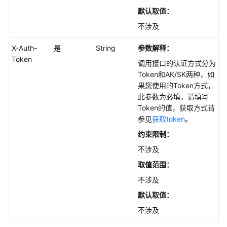
餐
默认取值：
包
不涉及
管
理
X-Auth-
是
String
参数解释：
Token
调用接口的认证方式分为
集
Token和AK/SK两种，如
群
果您使用的Token方式，
管
此参数为必填，请填写
理
Token的值，获取方式请
（Autopilot）
参见
获取token
。
插
约束限制：
件
不涉及
管
取值范围：
理
（Autopilot）
不涉及
默认取值：
创
不涉及
建
AddonInstance