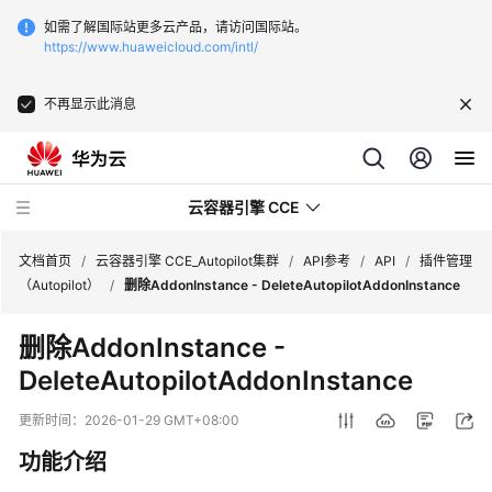
如需了解国际站更多云产品，请访问国际站。
https://www.huaweicloud.com/intl/
不再显示此消息
云容器引擎 CCE
文档首页
/
云容器引擎 CCE_Autopilot集群
/
API参考
/
API
/
插件管理
（Autopilot）
/
删除AddonInstance - DeleteAutopilotAddonInstance
删除AddonInstance -
DeleteAutopilotAddonInstance
最
新
更新时间：
2026-01-29 GMT+08:00
动
功能介绍
态