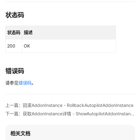
                .withCredential(auth)

理
                .withRegion(CceRegion.valueOf(
"<Y
（Autopilot）
                .build();

状态码
DeleteAutopilotAddonInstanceRequest
reque
模
        request.withId(
"{id}"
);

板
状态码
描述
try
 {

管
DeleteAutopilotAddonInstanceResponse
理
200
OK
            System.out.println(response.toString()
（Autopilot）
        } 
catch
 (ConnectionException e) {

            e.printStackTrace();

Job
        } 
catch
 (RequestTimeoutException e) {

错误码
管
            e.printStackTrace();

理
请参见
        } 
错误码
。
catch
 (ServiceResponseException e) {

（Autopilot）
            e.printStackTrace();

            System.out.println(e.getHttpStatusCode
使
            System.out.println(e.getRequestId());

上一篇：回滚AddonInstance - RollbackAutopilotAddonInstance
用
            System.out.println(e.getErrorCode());

下一篇：获取AddonInstance详情 - ShowAutopilotAddonInstance
Kubernetes
            System.out.println(e.getErrorMsg());

API
        }

    }

相关文档
权