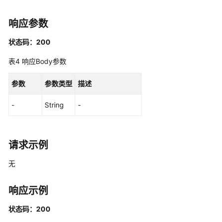
-
CreateAutopilotAddonInstance
响应参数
查
状态码：200
询
表4
响应Body参数
AddonTemplates
列
参数
参数类型
描述
表
-
-
String
-
ListAutopilotAddonTemplates
更
新
请求示例
AddonInstance
-
无
UpdateAutopilotAddonInstance
响应示例
回
滚
状态码：200
AddonInstance