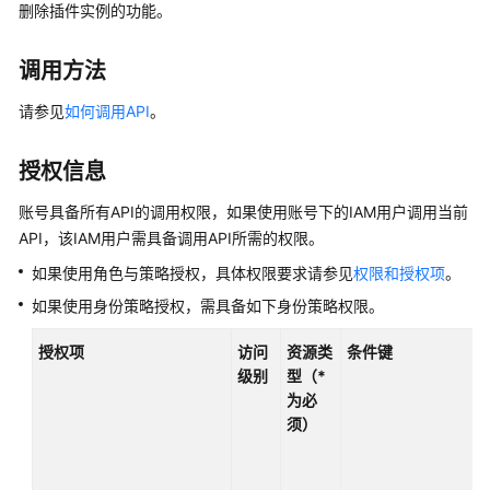
删除插件实例的功能。
服
务
公
调用方法
告
请参见
如何调用API
。
产
品
授权信息
介
账号具备所有API的调用权限，如果使用账号下的IAM用户调用当前
绍
API，该IAM用户需具备调用API所需的权限。
计
如果使用角色与策略授权，具体权限要求请参见
权限和授权项
。
费
如果使用身份策略授权，需具备如下身份策略权限。
说
明
授权项
访问
资源类
条件键
级别
型（*
快
为必
速
须）
入
门