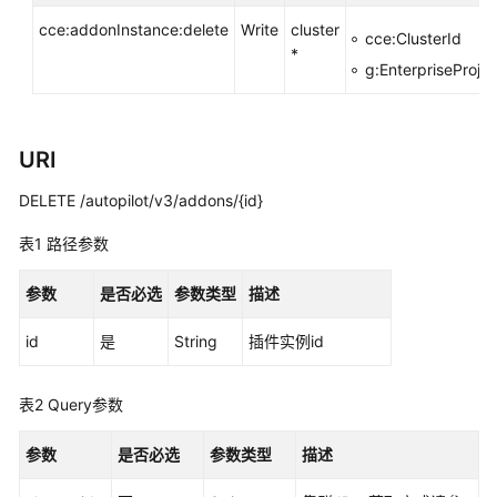
用
cce:addonInstance:delete
Write
cluster
cce:ClusterId
户
*
指
g:EnterpriseProjec
南
最
URI
佳
实
DELETE /autopilot/v3/addons/{id}
践
表1
路径参数
API
参
参数
是否必选
参数类型
描述
考
id
是
String
插件实例id
使
用
表2
Query参数
前
必
参数
是否必选
参数类型
描述
读