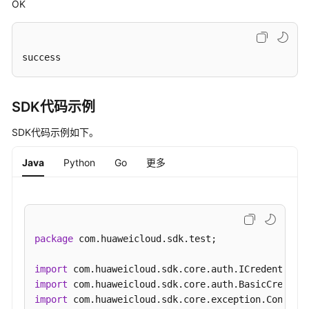
OK
-
RollbackAutopilotAddonInstance
删
success
除
AddonInstance
-
SDK代码示例
DeleteAutopilotAddonInstance
SDK代码示例如下。
获
Java
Python
Go
更多
取
AddonInstance
详
情
-
package
 com.huaweicloud.sdk.test;

ShowAutopilotAddonInstance
import
获
import
取
import
AddonInstance