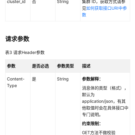
cluster_id
否
String
集群 ID，获取方式请参
API
见
如何获取接口URI中参
概
数
览
如
请求参数
何
调
表3
请求Header参数
用
API
参数
是否必选
参数类型
描述
API
Content-
是
String
参数解释：
Type
镜
消息体的类型（格式），
像
默认为
缓
application/json，有其
存
他取值时会在具体接口中
管
专门说明。
理
约束限制：
GET方法不做校验
套