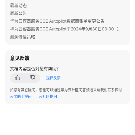
限
最新动态
和
最新公告
授
华为云容器服务CCE Autopilot数据面账单变更公告
权
华为云容器服务CCE Autopilot于2024年9月30日00:00（北京时间）转商
项
漏洞修复策略
附
录
意见反馈
SDK
文档内容是否对您有帮助？
参
考
提供反馈
如您有其它疑问，您也可以通过华为云社区问答频道来与我们联系探讨
常
云宝助手提问
云社区提问
见
问
题
视
频