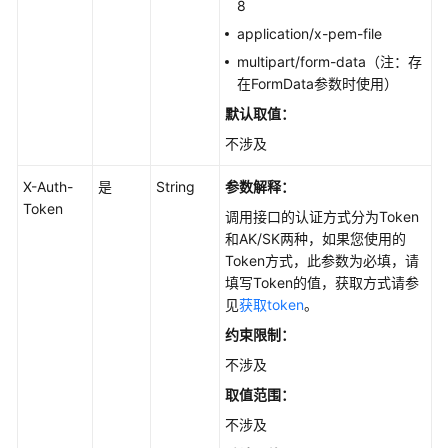
8
何
调
application/x-pem-file
用
multipart/form-data（注：存
API
在FormData参数时使用）
默认取值：
API
不涉及
镜
X-Auth-
是
String
参数解释：
像
Token
缓
调用接口的认证方式分为Token
存
和AK/SK两种，如果您使用的
管
Token方式，此参数为必填，请
理
填写Token的值，获取方式请参
见
获取token
。
创
约束限制：
建
不涉及
镜
像
取值范围：
缓
不涉及
存