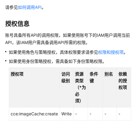
产
请参见
如何调用API
。
品
介
绍
授权信息
账号具备所有API的调用权限，如果使用账号下的IAM用户调用当前
计
API，该IAM用户需具备调用API所需的权限。
费
说
如果使用角色与策略授权，具体权限要求请参见
权限和授权项
。
明
如果使用身份策略授权，需具备如下身份策略权限。
快
授权项
访问
资源
条件
别名
依赖
速
级别
类型
键
的授
入
（*为
权项
门
必
须）
用
户
cce:imageCache:create
Write
-
-
-
-
指
南