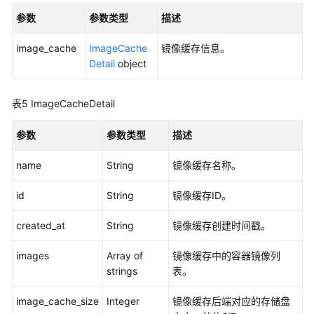
见
参数
参数类型
描述
问
题
image_cache
ImageCache
镜像缓存信息。
Detail
object
视
频
表5
ImageCacheDetail
帮
助
参数
参数类型
描述
文
name
String
镜像缓存名称。
档
下
id
String
镜像缓存ID。
载
created_at
String
镜像缓存创建时间戳。
通
images
Array of
镜像缓存中的容器镜像列
用
strings
表。
参
考
image_cache_size
Integer
镜像缓存后端对应的存储盘