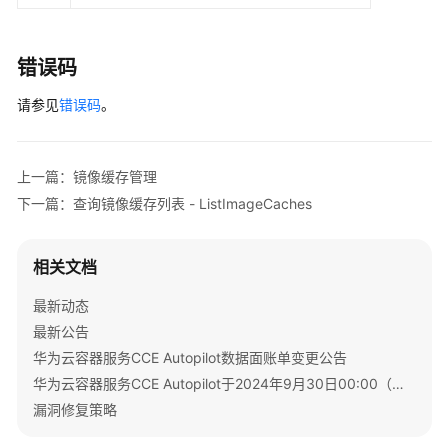
        listBuildingConfigImagePullSecrets.add(
"d
        listBuildingConfigImagePullSecrets.add(
"t
ImageCacheBuildingConfig
buildingConfigbo
错误码
        buildingConfigbody.withCluster(
"8b3b4b2d-
请参见
            .withImagePullSecrets(listBuildingConf
错误码
。
        List<String> listbodyImages = 
new
ArrayLi
        listbodyImages.add(
"swr.region.com/test/n
        listbodyImages.add(
"busybox:latest"
);

上一篇：镜像缓存管理
        body.withBuildingConfig(buildingConfigbody
下一篇：查询镜像缓存列表 - ListImageCaches
        body.withRetentionDays(
7
);

        body.withImageCacheSize(
25
);

        body.withImages(listbodyImages);

相关文档
        body.withName(
"test-imagecache1"
);

        request.withBody(body);

最新动态
try
 {

最新公告
CreateImageCacheResponse
response
=
 c
华为云容器服务CCE Autopilot数据面账单变更公告
            System.out.println(response.toString()
华为云容器服务CCE Autopilot于2024年9月30日00:00（北京时间）转商
        } 
catch
 (ConnectionException e) {

漏洞修复策略
            e.printStackTrace();

        } 
catch
 (RequestTimeoutException e) {
