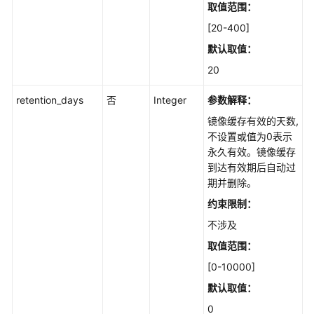
集
取值范围：
群
[20-400]
管
理
默认取值：
（Autopilot）
20
插
retention_days
否
Integer
参数解释：
件
镜像缓存有效的天数,
管
不设置或值为0表示
理
永久有效。镜像缓存
（Autopilot）
到达有效期后自动过
期并删除。
集
约束限制：
群
升
不涉及
级
取值范围：
（Autopilot）
[0-10000]
配
默认取值：
额
0
管