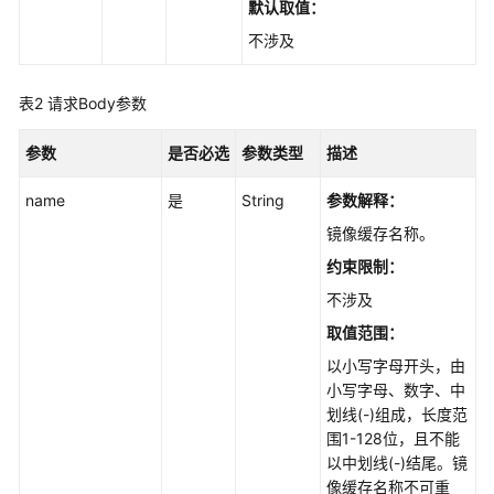
默认取值：
-
CreateImageCache
不涉及
查
表2
请求Body参数
询
镜
参数
是否必选
参数类型
描述
像
缓
name
是
String
参数解释：
存
列
镜像缓存名称。
表
约束限制：
-
不涉及
ListImageCaches
取值范围：
查
以小写字母开头，由
询
小写字母、数字、中
镜
划线(-)组成，长度范
像
围1-128位，且不能
缓
以中划线(-)结尾。镜
存
像缓存名称不可重