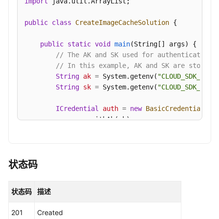
import
 java.util.ArrayList;

public
class
CreateImageCacheSolution
 {

public
static
void
main
(String[] args)
 {

// The AK and SK used for authentication 
// In this example, AK and SK are stored 
String
ak
=
 System.getenv(
"CLOUD_SDK_AK"
);
String
sk
=
 System.getenv(
"CLOUD_SDK_SK"
);
ICredential
auth
=
new
BasicCredentials
()

                .withAk(ak)

                .withSk(sk);

CceClient
client
=
 CceClient.newBuilder()

                .withCredential(auth)

状态码
                .withRegion(CceRegion.valueOf(
"<Y
                .build();

状态码
描述
CreateImageCacheRequest
request
=
new
Cre
CreateImageCacheRequestBody
body
=
new
Cr
201
Created
        List<String> listBuildingConfigImagePullS