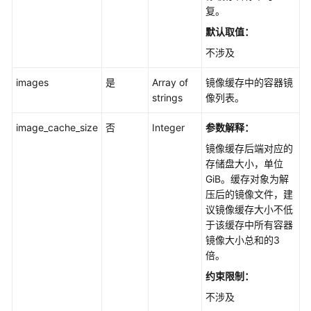
详
复。
情
默认取值：
-
ShowImageCache
不涉及
删
images
是
Array of
镜像缓存中的容器镜
除
strings
像列表。
镜
像
image_cache_size
否
Integer
参数解释：
缓
镜像缓存后端对应的
存
存储盘大小，单位
-
GiB。缓存对象为解
DeleteImageCache
压后的镜像文件，建
议镜像缓存大小不低
套
于该缓存中所有容器
餐
镜像大小总和的3
包
倍。
管
约束限制：
理
不涉及