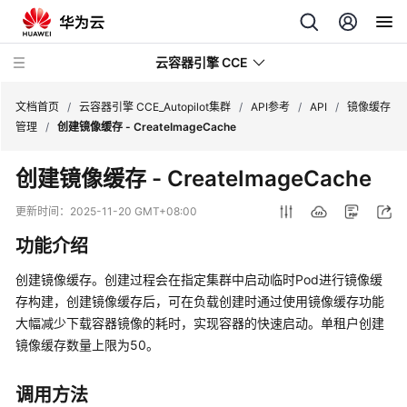
云容器引擎 CCE
文档首页
/
云容器引擎 CCE_Autopilot集群
/
API参考
/
API
/
镜像缓存
管理
/
创建镜像缓存 - CreateImageCache
创建镜像缓存 - CreateImageCache
最
更新时间：
2025-11-20 GMT+08:00
新
功能介绍
动
态
创建镜像缓存。创建过程会在指定集群中启动临时Pod进行镜像缓
存构建，创建镜像缓存后，可在负载创建时通过使用镜像缓存功能
服
大幅减少下载容器镜像的耗时，实现容器的快速启动。单租户创建
务
镜像缓存数量上限为50。
公
告
调用方法