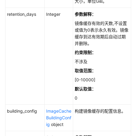
大小，单位GiB。
产
品
retention_days
Integer
参数解释：
术
镜像缓存有效的天数,不设置
语
或值为0表示永久有效。镜像
缓存到达有效期后自动过期
责
并删除。
任
共
约束限制：
担
不涉及
取值范围：
云
服
[0-10000]
务
默认取值：
等
0
级
协
building_config
ImageCache
构建镜像缓存的配置信息。
议
BuildingConf
（SLA）
ig
object
白