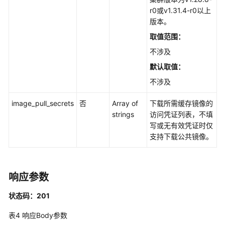
r0或v1.31.4-r0以上
使
版本。
用
Kubernetes
取值范围：
API
不涉及
默认取值：
权
限
不涉及
和
授
image_pull_secrets
否
Array of
下载所需缓存镜像的
权
strings
访问凭证列表，不填
项
写或无有效凭证时仅
支持下载公共镜像。
附
录
响应参数
SDK
参
状态码：201
考
表4
响应Body参数
常