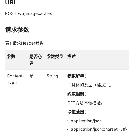
URI
最
佳
POST /v5/imagecaches
实
践
请求参数
API
参
表1
请求Header参数
考
参数
是否必
参数类型
描述
选
使
用
Content-
是
String
参数解释：
前
Type
必
消息体的类型（格式）。
读
约束限制：
GET方法不做校验。
API
概
取值范围：
览
application/json
application/json;charset=utf-
如