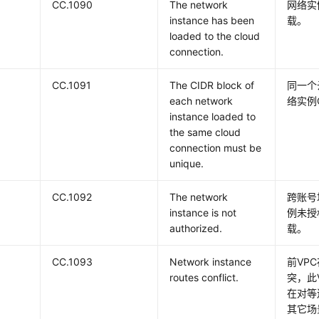
CC.1090
The network
网络实
instance has been
载。
loaded to the cloud
connection.
CC.1091
The CIDR block of
同一个
each network
络实例
instance loaded to
the same cloud
connection must be
unique.
CC.1092
The network
跨账号
instance is not
例未授
authorized.
载。
CC.1093
Network instance
前VP
routes conflict.
突，此
在对等
其它场