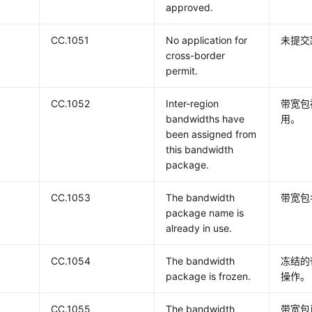
approved.
CC.1051
No application for
未提交
cross-border
permit.
CC.1052
Inter-region
带宽包
bandwidths have
用。
been assigned from
this bandwidth
package.
CC.1053
The bandwidth
带宽包
package name is
already in use.
CC.1054
The bandwidth
冻结的
package is frozen.
操作。
CC.1055
The bandwidth
带宽包