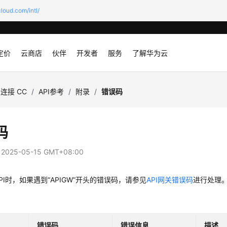
loud.com/intl/
定价
云商店
伙伴
开发者
服务
了解华为云
连接 CC
/
API参考
/
附录
/
错误码
码
：
2025-05-15 GMT+08:00
PI时，如果遇到“APIGW”开头的错误码，请参见
API网关错误码
进行处理
错误码
错误信息
描述