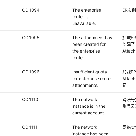
CC.1094
The enterprise
ER实
router is
unavailable.
CC.1095
The attachment has
加载E
been created for
创建了
the enterprise
Attac
router.
CC.1096
Insufficient quota
加载E
for enterprise router
Atta
attachments.
足。
CC.1110
The network
跨账号
instance is in the
账号云
current account.
CC.1111
The network
网络实
instance has been