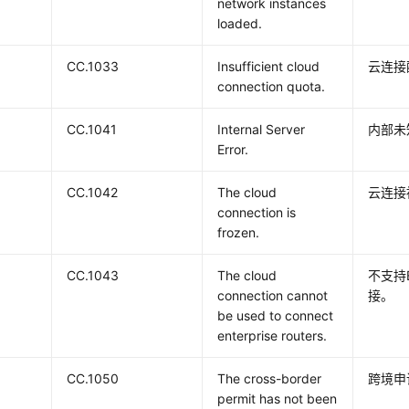
network instances
loaded.
CC.1033
Insufficient cloud
云连接
connection quota.
CC.1041
Internal Server
内部未
Error.
CC.1042
The cloud
云连接
connection is
frozen.
CC.1043
The cloud
不支持
connection cannot
接。
be used to connect
enterprise routers.
CC.1050
The cross-border
跨境申
permit has not been