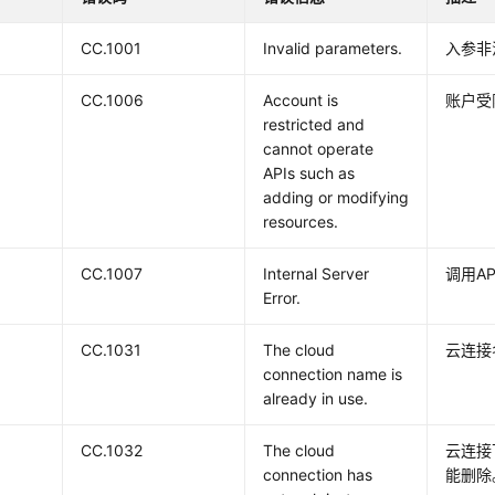
CC.1001
Invalid parameters.
入参非
CC.1006
Account is
账户受
restricted and
cannot operate
APIs such as
adding or modifying
resources.
CC.1007
Internal Server
调用A
Error.
CC.1031
The cloud
云连接
connection name is
already in use.
CC.1032
The cloud
云连接
connection has
能删除