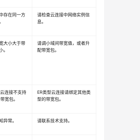
中存在同一方
请检查云连接中网络实例信
。
息。
宽大小大于带
请调小域间带宽值，或者升
小。
配带宽包。
型云连接不支持
ER类型云连接请绑定其他类
费带宽包。
型的带宽包。
知异常。
请联系技术支持。