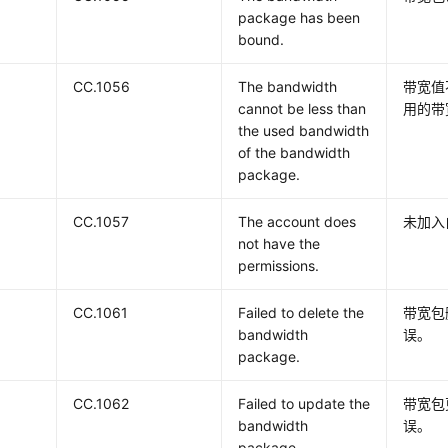
package has been
bound.
CC.1056
The bandwidth
带宽值
cannot be less than
用的带
the used bandwidth
of the bandwidth
package.
CC.1057
The account does
未加入
not have the
permissions.
CC.1061
Failed to delete the
带宽包
bandwidth
误。
package.
CC.1062
Failed to update the
带宽包
bandwidth
误。
package.