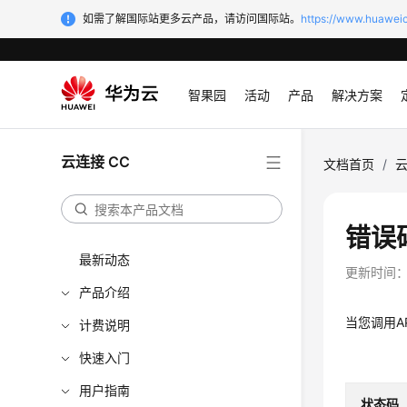
如需了解国际站更多云产品，请访问国际站。
https://www.huaweic
智果园
活动
产品
解决方案
云连接 CC
文档首页
/
云
错误
最新动态
更新时间
产品介绍
当您调用A
计费说明
快速入门
用户指南
状态码