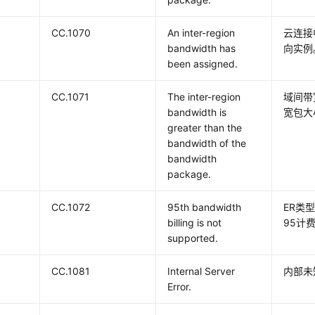
CC.1070
An inter-region
云连接
bandwidth has
向实例
been assigned.
CC.1071
The inter-region
域间带
bandwidth is
宽包大
greater than the
bandwidth of the
bandwidth
package.
CC.1072
95th bandwidth
ER类
billing is not
95计
supported.
CC.1081
Internal Server
内部未
Error.