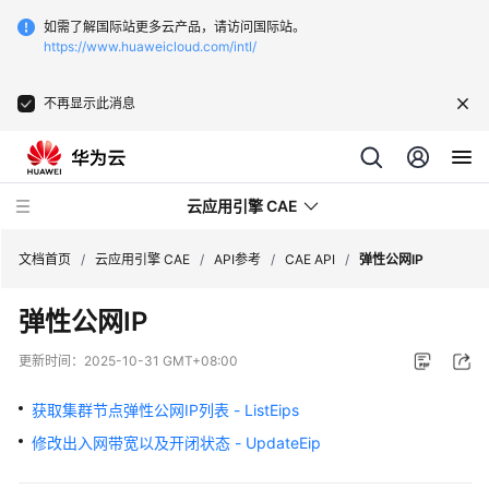
如需了解国际站更多云产品，请访问国际站。
https://www.huaweicloud.com/intl/
不再显示此消息
云应用引擎 CAE
文档首页
/
云应用引擎 CAE
/
API参考
/
CAE API
/
弹性公网IP
弹性公网IP
最
新
更新时间：
2025-10-31 GMT+08:00
动
态
获取集群节点弹性公网IP列表 - ListEips
修改出入网带宽以及开闭状态 - UpdateEip
产
品