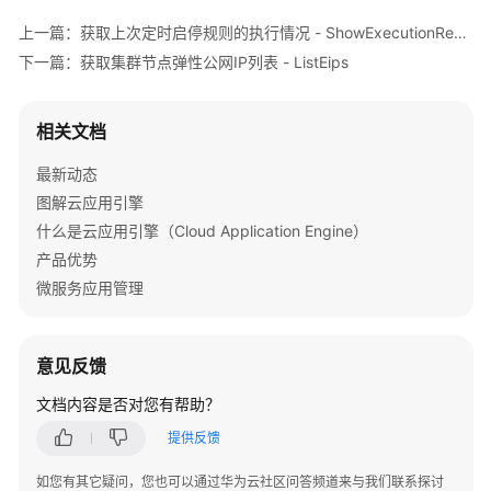
介
上一篇：获取上次定时启停规则的执行情况 - ShowExecutionResult
绍
下一篇：获取集群节点弹性公网IP列表 - ListEips
计
费
相关文档
说
明
最新动态
图解云应用引擎
快
什么是云应用引擎（Cloud Application Engine）
速
入
产品优势
门
微服务应用管理
用
户
意见反馈
指
南
文档内容是否对您有帮助？
提供反馈
最
佳
如您有其它疑问，您也可以通过华为云社区问答频道来与我们联系探讨