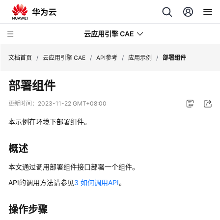
云应用引擎 CAE
文档首页
/
云应用引擎 CAE
/
API参考
/
应用示例
/
部署组件
部署组件
最
新
更新时间：
2023-11-22 GMT+08:00
动
态
本示例在环境下部署组件。
产
概述
品
介
本文通过调用部署组件接口部署一个组件。
绍
API的调用方法请参见
3 如何调用API
。
计
操作步骤
费