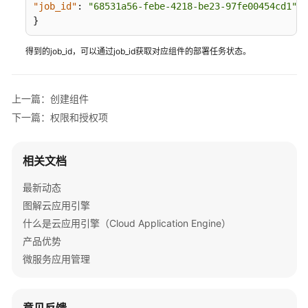
考
"job_id"
:
"68531a56-febe-4218-be23-97fe00454cd1"
}
使
用
得到的job_id，可以通过job_id获取对应组件的部署任务状态。
前
必
读
上一篇：创建组件
下一篇：权限和授权项
API
概
览
相关文档
如
最新动态
何
图解云应用引擎
调
什么是云应用引擎（Cloud Application Engine）
用
产品优势
API
微服务应用管理
CAE
API