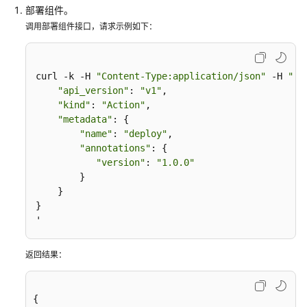
说
部署组件。
明
调用部署组件接口，请求示例如下：
快
速
curl -k -H 
"Content-Type:application/json"
 -H 
"X-
入
"api_version"
: 
"v1"
,

门
"kind"
: 
"Action"
,

"metadata"
: {

用
"name"
: 
"deploy"
,

户
"annotations"
: {

指
"version"
: 
"1.0.0"
南
        }

    }

最
}

佳
'
实
践
返回结果：
API
参
{