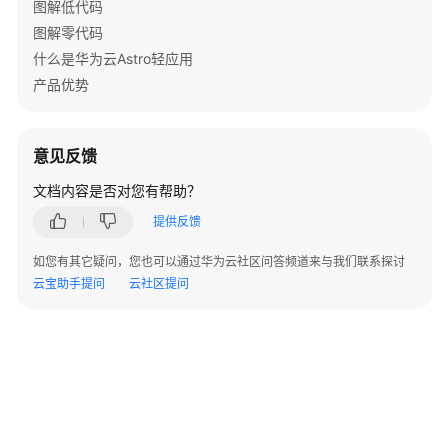
图解低代码
用
图解零代码
户
什么是华为云Astro轻应用
指
产品优势
南
（零
代
意见反馈
码）
文档内容是否对您有帮助？
最
提供反馈
佳
实
如您有其它疑问，您也可以通过华为云社区问答频道来与我们联系探讨
践
云宝助手提问
云社区提问
API
参
考
使
用