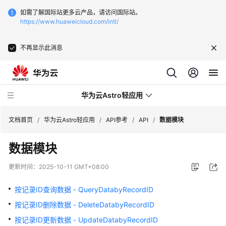
如需了解国际站更多云产品，请访问国际站。
https://www.huaweicloud.com/intl/
不再显示此消息
华为云Astro轻应用
文档首页
/
华为云Astro轻应用
/
API参考
/
API
/
数据模块
数据模块
最
新
更新时间：
2025-10-11 GMT+08:00
动
态
按记录ID查询数据 - QueryDatabyRecordID
按记录ID删除数据 - DeleteDatabyRecordID
产
品
按记录ID更新数据 - UpdateDatabyRecordID