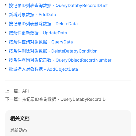
介
按记录ID列表查询数据 - QueryDatabyRecordIDList
绍
新增对象数据 - AddData
计
按记录ID列表删除数据 - DeleteData
费
按条件更新数据 - UpdateData
说
按条件查询对象数据 - QueryData
明
按条件删除对象数据 - DeleteDatabyCondition
快
按条件查询对象记录数 - QueryObjectRecordNumber
速
批量插入对象数据 - AddObjectData
入
门
上一篇：API
用
户
下一篇：按记录ID查询数据 - QueryDatabyRecordID
指
南
相关文档
（低
代
最新动态
码）