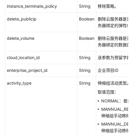
instance_terminate_policy
String
移除策略。
配
额
delete_publicip
Boolean
删除云服务器是否
务器绑定的弹性IP
通
知
delete_volume
Boolean
删除云服务器是否
务器绑定的数据盘
生
命
cloud_location_id
String
该参数为预留字段
周
期
enterprise_project_id
String
企业项目ID
挂
钩
activity_type
String
伸缩组活动类型。
取值范围：
标
签
NORMAL：普
管
MANNUAL_RE
理
伸缩组手动移除
MANNUAL_DEL
计
伸缩组手动移除