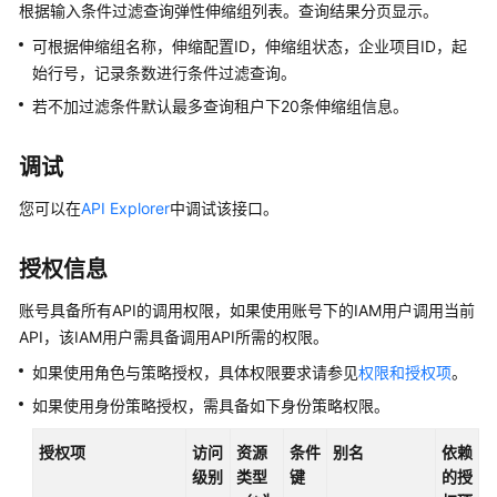
介
根据输入条件过滤查询弹性伸缩组列表。查询结果分页显示。
绍
可根据伸缩组名称，伸缩配置ID，伸缩组状态，企业项目ID，起
始行号，记录条数进行条件过滤查询。
快
若不加过滤条件默认最多查询租户下20条伸缩组信息。
速
入
门
调试
您可以在
API Explorer
中调试该接口。
用
户
指
授权信息
南
账号具备所有API的调用权限，如果使用账号下的IAM用户调用当前
最
API，该IAM用户需具备调用API所需的权限。
佳
如果使用角色与策略授权，具体权限要求请参见
权限和授权项
。
实
如果使用身份策略授权，需具备如下身份策略权限。
践
授权项
访问
资源
条件
别名
依赖
API
级别
类型
键
的授
参