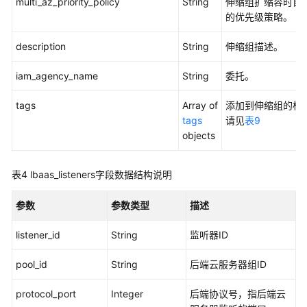
限
multi_az_priority_policy
String
伸缩组扩缩容时目
和
的优先级策略。
授
description
权
String
伸缩组描述。
项
iam_agency_name
String
委托。
历
tags
Array of
添加到伸缩组的标
史
tags
请见
表9
API
objects
附
录
表4
lbaas_listeners字段数据结构说明
SDK
参数
参数类型
描述
参
考
listener_id
String
监听器ID
场
pool_id
String
后端云服务器组ID
景
代
protocol_port
Integer
后端协议号，指后端云