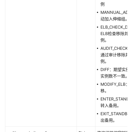
划
例
任
MANNUAL_A
务
动加入伸缩组。
管
理
ELB_CHECK_DE
ELB检查移除并
例。
弹
性
AUDIT_CHECK_
伸
通过审计移除并
缩
例。
API
DIFF：期望实
管
实例数不一致。
理
MODIFY_ELB：
移。
应
ENTER_STAN
用
转入备用。
示
例
EXIT_STAND
出备用。
权