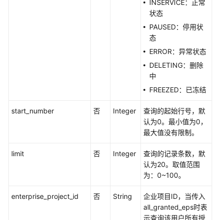
INSERVICE：正常
状态
查
询
PAUSED：停用状
弹
态
性
ERROR：异常状态
伸
DELETING：删除
缩
中
组
FREEZED：已冻结
列
表
start_number
否
Integer
查询的起始行号，默
-
认为0。最小值为0，
ListScalingGroups
最大值没有限制。
查
limit
否
Integer
查询的记录条数，默
询
认为20。取值范围
弹
为：0~100。
性
伸
enterprise_project_id
否
String
企业项目ID，当传入
缩
all_granted_eps时表
组
示查询该用户所有授