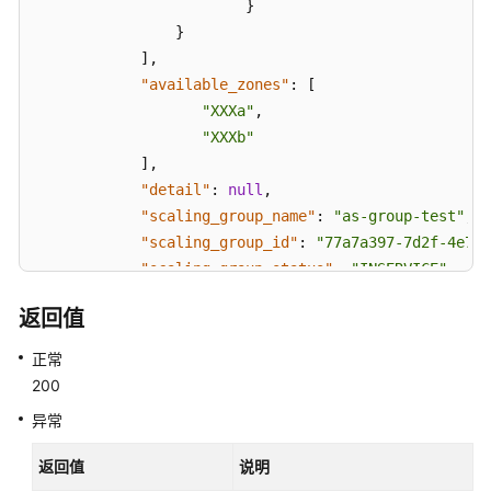
}
}
]
,
"available_zones"
:
[
"XXXa"
,
"XXXb"
]
,
"detail"
:
null
,
"scaling_group_name"
:
"as-group-test"
,
"scaling_group_id"
:
"77a7a397-7d2f-4e79-
"scaling_group_status"
:
"INSERVICE"
,
"scaling_configuration_id"
:
"1d281494-60
返回值
"scaling_configuration_name"
:
"healthChe
"current_instance_number"
:
0
,
正常
"desire_instance_number"
:
1
,
200
"min_instance_number"
:
0
,
异常
"max_instance_number"
:
500
,
"cool_down_time"
:
300
,
返回值
说明
"lb_listener_id"
:
"f06c0112570743b51c0e8