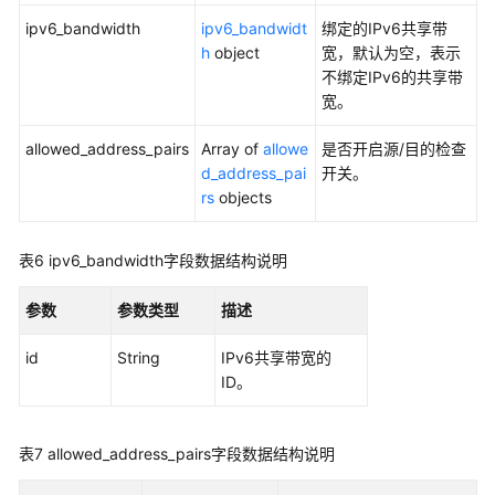
用
ipv6_bandwidth
ipv6_bandwidt
绑定的IPv6共享带
参
h
object
宽，默认为空，表示
考
不绑定IPv6的共享带
宽。
产
品
allowed_address_pairs
Array of
allowe
是否开启源/目的检查
术
d_address_pai
开关。
语
rs
objects
责
表6
ipv6_bandwidth字段数据结构说明
任
共
参数
参数类型
描述
担
id
String
IPv6共享带宽的
云
ID。
服
务
等
表7
allowed_address_pairs字段数据结构说明
级
协