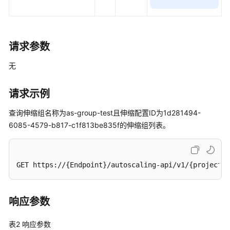
组
-
DeleteScalingGroup
请求参数
启
无
用
或
停
请求示例
止
查询伸缩组名称为as-group-test且伸缩配置ID为1d281494-
弹
6085-4579-b817-c1f813be835f的伸缩组列表。
性
伸
缩
组
GET https://{Endpoint}/autoscaling-api/v1/{project_i
-
Resume/PauseScalingGroup
响应参数
开
启
表2
响应参数
暖