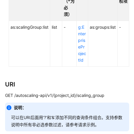
（*为
权项
考
必
须）
使
用
as:scalingGroup:list
list
-
g:E
as:groups:list
-
前
nter
必
pris
读
ePr
ojec
API
tId
概
览
URI
如
何
GET /autoscaling-api/v1/{project_id}/scaling_group
调
用
说明：
API
可以在URI后面用‘?’和‘&’添加不同的查询条件组合。支持参数
快
说明中所有非必选参数过滤，请参考请求示例。
速