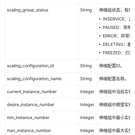
池
scaling_group_status
String
伸缩组状态，取值
信
息
INSERVICE：
（V2
PAUSED：停用
版
ERROR：异常状
本）
-
DELETING：删
ShowWarmPool
FREEZED：已冻
查
scaling_configuration_id
String
伸缩配置ID。
询
暖
scaling_configuration_name
String
伸缩配置名称。
池
内
current_instance_number
Integer
伸缩组中当前实例
实
例
desire_instance_number
Integer
伸缩组中期望实例
信
min_instance_number
息
Integer
伸缩组中最小实例
（V2
max_instance_number
Integer
伸缩组中最大实例
版