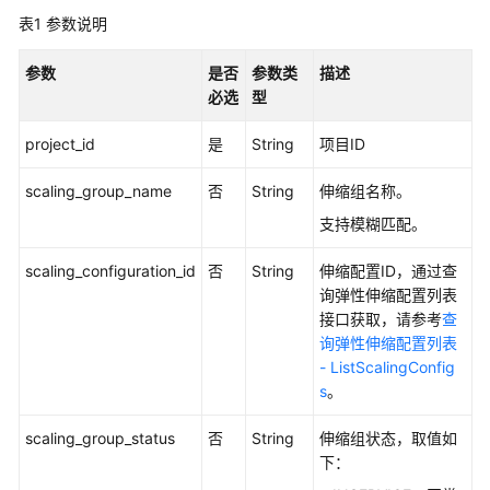
入
表1
参数说明
门
参数
是否
参数类
描述
API
必选
型
弹
project_id
是
String
项目ID
性
伸
scaling_group_name
否
String
伸缩组名称。
缩
支持模糊匹配。
组
scaling_configuration_id
否
String
伸缩配置ID，通过查
创
询弹性伸缩配置列表
建
接口获取，请参考
查
弹
询弹性伸缩配置列表
性
- ListScalingConfig
伸
s
。
缩
组
scaling_group_status
否
String
伸缩组状态，取值如
-
下：
CreateScalingGroup