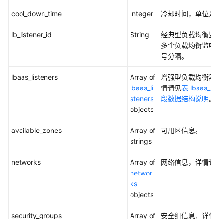
本）
cool_down_time
Integer
冷却时间，单位是
-
ListWarmPoolInstances
lb_listener_id
String
经典型负载均衡监听
多个负载均衡监听器
弹
号分隔。
性
伸
lbaas_listeners
Array of
增强型负载均衡器
缩
lbaas_li
情请见
表 lbaas_li
配
steners
段数据结构说明
。
置
objects
弹
available_zones
Array of
可用区信息。
性
strings
伸
缩
networks
Array of
网络信息，详情请
实
networ
例
ks
objects
弹
性
security_groups
Array of
安全组信息，详情