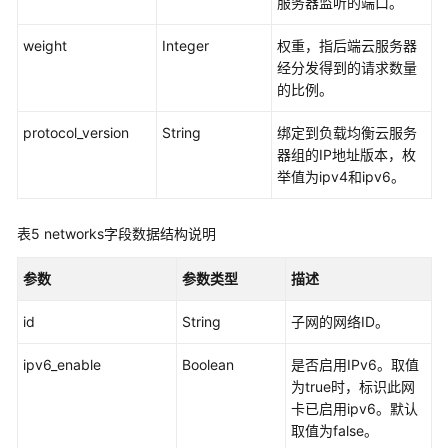
码
服务器监听的端口。
示
例
weight
Integer
权重，指后端云服务器
经分发得到的请求数量
的比例。
常
见
protocol_version
String
绑定到负载均衡云服务
问
器组的IP地址版本，枚
题
举值为ipv4和ipv6。
视
频
表5
networks字段数据结构说明
帮
助
参数
参数类型
描述
文
id
String
子网的网络ID。
档
下
ipv6_enable
Boolean
是否启用IPv6。取值
载
为true时，标识此网
卡已启用ipv6。默认
取值为false。
通