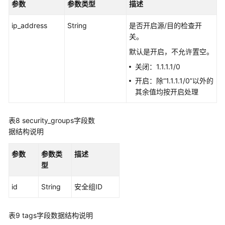
参数
参数类型
描述
议
（SLA）
ip_address
String
是否开启源/目的检查开
关。
白
默认是开启，不允许置空。
皮
书
关闭：1.1.1.1/0
资
开启：除“1.1.1.1/0”以外的
源
其余值均按开启处理
支
表8
持
security_groups字段数
据结构说明
区
域
参数
参数类
描述
型
系
统
id
String
安全组ID
权
限
表9
tags字段数据结构说明