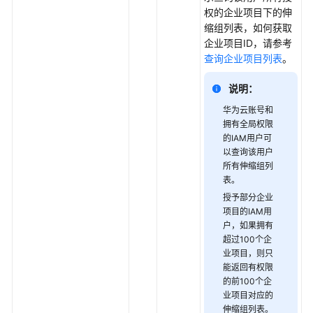
详
权的企业项目下的伸
情
缩组列表，如何获取
-
企业项目ID，请参考
ShowScalingGroup
查询企业项目列表
。
修
说明：
改
华为云账号和
弹
拥有全局权限
性
的IAM用户可
伸
以查询该用户
缩
所有伸缩组列
组
表。
-
授予部分企业
UpdateScalingGroup
项目的IAM用
户，如果拥有
删
超过100个企
除
业项目，则只
弹
能返回有权限
性
的前100个企
业项目对应的
伸
伸缩组列表。
缩