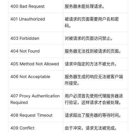
"security_groups"
:
[
400 Bad Request
服务器未能处理请求。
{
"id"
:
"8a4b1d5b-0054-419f-84b1-5
401 Unauthorized
被请求的页面需要用户名和密
}
码。
]
,
403 Forbidden
对被请求的页面访问禁止。
"create_time"
:
"2015-07-23T02:46:29Z"
,
"vpc_id"
:
"863ccae2-ee85-4d27-bc5b-3ba2a
404 Not Found
服务器无法找到被请求的页面。
"health_periodic_audit_method"
:
"ELB_AUD
"health_periodic_audit_time"
:
5
,
405 Method Not Allowed
请求中指定的方法不被允许。
"health_periodic_audit_grace_period"
:
60
"instance_terminate_policy"
:
"OLD_CONFIG
406 Not Acceptable
服务器生成的响应无法被客户端
"is_scaling"
:
false
,
所接受。
"delete_publicip"
:
false
,
407 Proxy Authentication
用户必须首先使用代理服务器进
"enterprise_project_id"
:
"c92b1a5d-6f20-
Required
行验证，这样请求才会被处理。
"multi_az_priority_policy"
:
"PICK_FIRST"
}
408 Request Timeout
请求超出了服务器的等待时间。
]
,
"total_number"
:
1
,
409 Conflict
由于冲突，请求无法被完成。
"start_number"
:
0