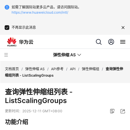
如需了解国际站更多云产品，请访问国际站。
https://www.huaweicloud.com/intl/
不再显示此消息
弹性伸缩 AS
文档首页
/
弹性伸缩 AS
/
API参考
/
API
/
弹性伸缩组
/
查询弹性伸
缩组列表 - ListScalingGroups
最
查询弹性伸缩组列表 -
新
ListScalingGroups
动
态
更新时间：
2025-12-11 GMT+08:00
产
功能介绍
品