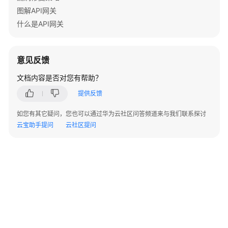
指
图解API网关
南
什么是API网关
最
佳
意见反馈
实
践
文档内容是否对您有帮助？
提供反馈
开
发
如您有其它疑问，您也可以通过华为云社区问答频道来与我们联系探讨
指
云宝助手提问
云社区提问
南
API
参
考
使
用
前