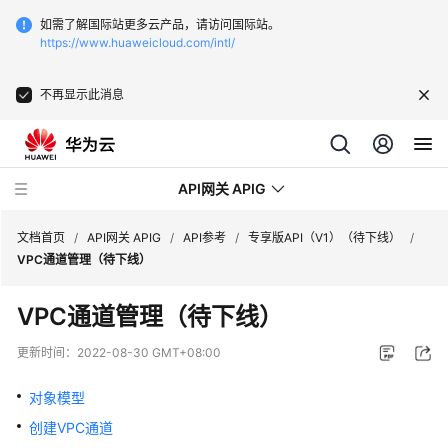
如需了解国际站更多云产品，请访问国际站。
https://www.huaweicloud.com/intl/
不再显示此消息
API网关 APIG
文档首页
/
API网关 APIG
/
API参考
/
专享版API（V1）（待下线）
/
VPC通道管理（待下线）
最
VPC通道管理（待下线）
新
动
更新时间：
2022-08-30 GMT+08:00
态
对象模型
服
创建VPC通道
务