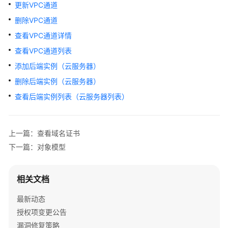
公
更新VPC通道
告
删除VPC通道
查看VPC通道详情
产
品
查看VPC通道列表
介
添加后端实例（云服务器）
绍
删除后端实例（云服务器）
计
查看后端实例列表（云服务器列表）
费
说
明
上一篇：查看域名证书
下一篇：对象模型
快
速
入
相关文档
门
最新动态
用
授权项变更公告
户
漏洞修复策略