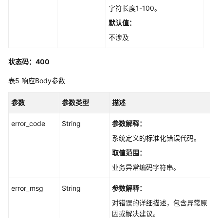
-
字符长度1-100。
UpdateOpsLabel
默认值：
配
不涉及
额
管
状态码：400
理
表5
响应Body参数
模
型
参数
参数类型
描述
管
理
error_code
String
参数解释：
系统定义的标准化错误代码。
沙
取值范围：
箱
工
业务异常编码字符串。
具
error_msg
String
参数解释：
网
对错误的详细描述，包含异常原
关
因或解决建议。