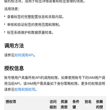
联的标注项，适用于标签详情查看和标签管理的场景。
介
绍
适用场景：
查看标签的完整配置信息和关联内容。
开
始
审核和验证标签的使用范围和限制。
使
标签系统维护和数据质量检查。
用
调用方法
计
费
请参见
如何调用API
。
说
明
授权信息
低
账号根用户具备所有API的调用权限，如果使用账号下的IAM用户调
代
用当前API，该IAM用户需具备如下身份策略权限，更多的权限说明
码
请参见
权限和授权项
。
开
发
授权项
访问
资源
条件
别名
依赖
高
级别
类型
键
的授