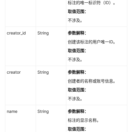
标注的唯一标识符（ID）。
管
理
取值范围：
不涉及。
评
估
creator_id
String
参数解释：
器
创建该标注的用户唯一ID。
管
理
取值范围：
不涉及。
评
估
creator
String
参数解释：
器
创建者的名称或账号信息。
模
板
取值范围：
管
不涉及。
理
name
String
参数解释：
评
标注的显示名称。
估
任
取值范围：