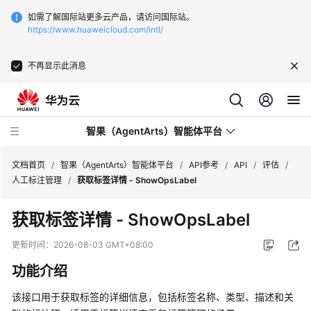
如需了解国际站更多云产品，请访问国际站。
https://www.huaweicloud.com/intl/
不再显示此消息
智果（AgentArts）智能体平台
文档首页
/
智果（AgentArts）智能体平台
/
API参考
/
API
/
评估
/
人工标注管理
/
获取标签详情 - ShowOpsLabel
最
获取标签详情 - ShowOpsLabel
新
动
更新时间：
2026-08-03 GMT+08:00
态
功能介绍
产
该接口用于获取标签的详细信息，包括标签名称、类型、描述和关
品