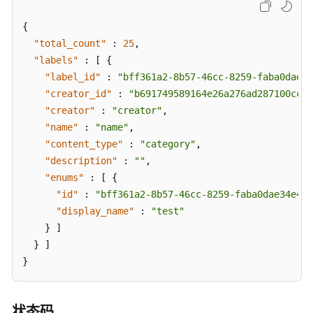
授
权
{
项
"total_count"
:
25
,
"labels"
:
[
{
附
"label_id"
:
"bff361a2-8b57-46cc-8259-faba0dae34
录
"creator_id"
:
"b691749589164e26a276ad287100cc79
SDK
"creator"
:
"creator"
,
参
"name"
:
"name"
,
考
"content_type"
:
"category"
,
"description"
:
""
,
常
"enums"
:
[
{
见
"id"
:
"bff361a2-8b57-46cc-8259-faba0dae34e4"
,
问
"display_name"
:
"test"
题
}
]
}
]
视
}
频
帮
助
状态码