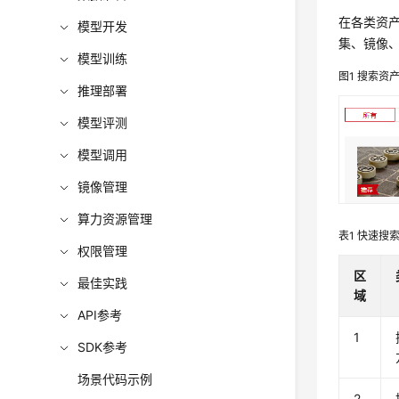
在各类资
模型开发
集、镜像、W
模型训练
图1
搜索资
推理部署
模型评测
模型调用
镜像管理
算力资源管理
表1
快速搜
权限管理
区
最佳实践
域
API参考
1
SDK参考
场景代码示例
2