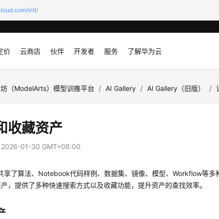
loud.com/intl/
定价
云商店
伙伴
开发者
服务
了解华为云
坊（ModelArts）模型训推平台
/
AI Gallery
/
AI Gallery（旧版）
/
和收藏资产
：
2026-01-30 GMT+08:00
lery共享了算法、Notebook代码样例、数据集、镜像、模型、Workflow
资产，提供了多种快速搜索方式以及收藏功能，提升资产的查找效率。
产