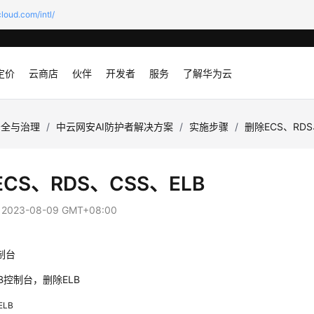
loud.com/intl/
定价
云商店
伙伴
开发者
服务
了解华为云
安全与治理
/
中云网安AI防护者解决方案
/
实施步骤
/
删除ECS、RDS
CS、RDS、CSS、ELB
：
2023-08-09 GMT+08:00
制台
B控制台，删除ELB
ELB