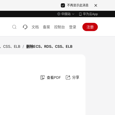
不再显示此消息
中国站
华为云App
文档
备案
控制台
登录
注册
、CSS、ELB
/
删除ECS、RDS、CSS、ELB
分享
查看PDF