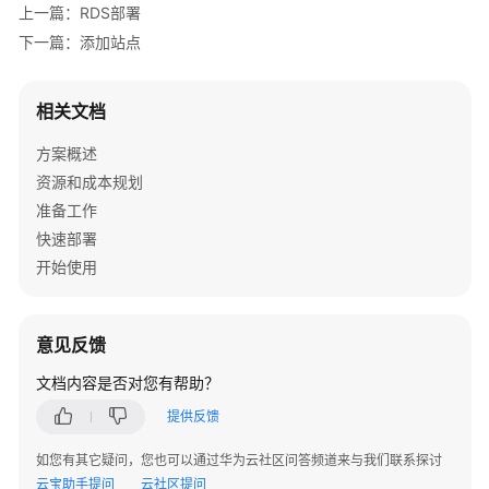
上一篇：RDS部署
华
下一篇：添加站点
为
云
办
相关文档
公
安
方案概述
全
资源和成本规划
解
准备工作
决
快速部署
方
开始使用
案
等
保
意见反馈
合
文档内容是否对您有帮助？
规
安
提供反馈
全
如您有其它疑问，您也可以通过华为云社区问答频道来与我们联系探讨
解
云宝助手提问
云社区提问
决