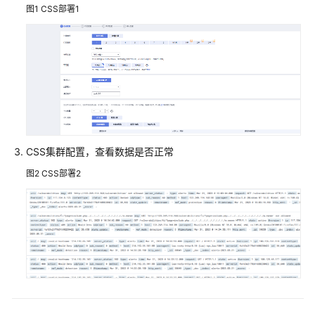
防
图1
CSS部署1
护
等
保
二
级
解
决
方
CSS集群配置，查看数据是否正常
案
图2
CSS部署2
基
于
开
源
Modsecurity
构
建
WAF