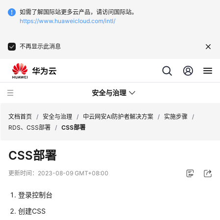
如需了解国际站更多云产品，请访问国际站。
https://www.huaweicloud.com/intl/
不再显示此消息
安全与治理
文档首页
/
安全与治理
/
中云网安AI防护者解决方案
/
实施步骤
/
RDS、CSS部署
/
CSS部署
Web
CSS部署
网
站
更新时间：
2023-08-09 GMT+08:00
基
础
登录控制台
安
创建CSS
全