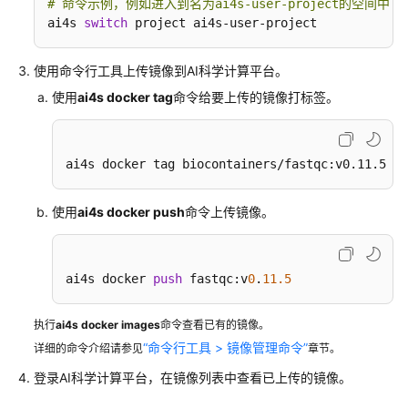
级
# 命令示例，例如进入到名为ai4s-user-project的空间中
协
ai4s 
switch
 project ai4s-user-project
议
（SLA）
使用命令行工具上传镜像到AI科学计算平台。
使用
ai4s docker tag
命令给要上传的镜像打标签。
白
皮
书
资
ai4s docker tag biocontainers/fastqc:v0.11.5 fa
源
使用
ai4s docker push
命令上传镜像。
支
持
区
ai4s docker 
push
 fastqc:v
0
.
11.5
域
执行
ai4s
docker images
命令查看已有的镜像。
系
“命令行工具 > 镜像管理命令”
统
详细的命令介绍请参见
章节。
权
登录AI科学计算平台，在镜像列表中查看已上传的镜像。
限