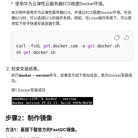
考
使用华为云弹性云服务器ECS搭建Docker环境。
本示例中使用华为云弹性服务器ECS，并通过ECS搭建Docker环境。在创
CLI
建ECS时，可以选择ECS的操作系统。例如，在Linux操作系统下，可以使
命
用如下命令快速安装容器引擎。
令
速
查
curl -fsSL 
get
.docker.com -o 
get
-docker.sh

sh 
get
-docker.sh
常
见
检查安装结果。
问
执行
docker --version
命令，如果显示如下类似信息，表示Docker安装成
题
功。
图1
Docker安装成功
镜
像
类
步骤2：制作镜像
Notebook
类
方法1：直接下载官方的FastQC镜像。