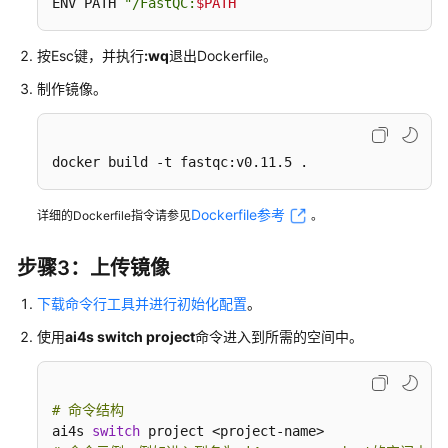
ENV PATH 
"/FastQC:
$PATH
通
用
按Esc键，并执行
:wq
退出Dockerfile。
参
制作镜像。
考
产
品
docker build -t fastqc:v0.11.5 .
术
语
Dockerfile参考
详细的Dockerfile指令请参见
。
责
步骤3：上传镜像
任
共
下载命令行工具并进行初始化配置
。
担
使用
ai4s switch project
命令进入到所需的空间中。
云
服
务
# 命令结构
等
ai4s 
switch