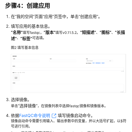
步骤4：创建应用
在
“我的空间”
页面
“应用”
页签中，单击
“创建应用”
。
填写应用的基本信息。
“名称”
“版本”
“短描述”
“图标”
“长描
填写fastqc，
填写v0.11.5.2。
、
、
、
可选填。
述”
“标签”
图2
填写基本信息
选择镜像。
“选择镜像”
单击
，在镜像列表中选择fastqc镜像和镜像版本。
依据
FastQC命令说明
填写镜像启动命令。
镜像启动命令需要引用输入、输出参数中的变量，并以大括号扩起，以$符
号进行引用。