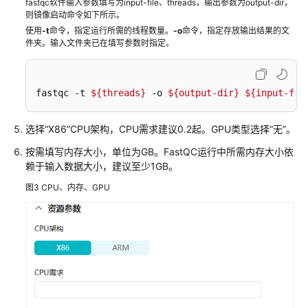
fastqc软件输入参数填写为input-file、threads，输出参数为output-dir，
则镜像启动命令如下所示。
使用
-t
命令，指定运行所需的线程数量。
-o
命令，指定存放输出结果的文
件夹。输入文件夹已在填写参数时指定。
fastqc -t 
${threads}
 -o 
${output-dir}
${input-fil
选择“X86”CPU架构，CPU需求建议0.2起。GPU类型选择“无”。
按需填写内存大小，单位为GB。FastQC运行中所需内存大小依
赖于输入数据大小，建议至少1GB。
图3
CPU、内存、GPU