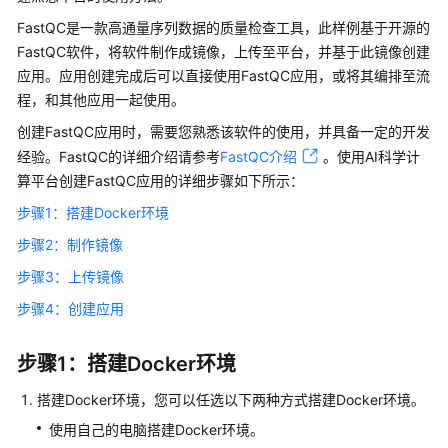
介
FastQC是一款高通量序列数据的质量检查工具，此样例基于开源的
绍
FastQC软件，将软件制作成镜像，上传至平台，并基于此镜像创建
应用。应用创建完成后可以直接使用FastQC应用，或将其编排至流
计
费
程，和其他应用一起使用。
说
创建FastQC应用时，需要您熟悉该软件的使用，并具备一定的开发
明
经验。FastQC的详细介绍请参考
FastQC介绍
。使用AI科学计
算平台创建FastQC应用的详细步骤如下所示：
快
速
步骤1：搭建Docker环境
入
步骤2：制作镜像
门
步骤3：上传镜像
用
步骤4：创建应用
户
指
步骤1：搭建Docker环境
南
搭建Docker环境，您可以任选以下两种方式搭建Docker环境。
API
使用自己的电脑搭建Docker环境。
参