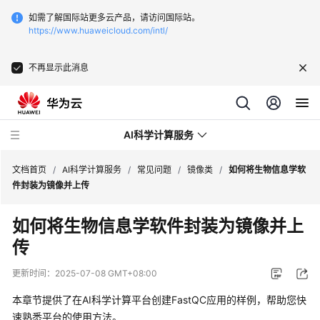
如需了解国际站更多云产品，请访问国际站。
https://www.huaweicloud.com/intl/
不再显示此消息
AI科学计算服务
文档首页
/
AI科学计算服务
/
常见问题
/
镜像类
/
如何将生物信息学软
件封装为镜像并上传
最
如何将生物信息学软件封装为镜像并上
新
传
动
态
更新时间：
2025-07-08 GMT+08:00
产
本章节提供了在AI科学计算平台创建FastQC应用的样例，帮助您快
品
速熟悉平台的使用方法。