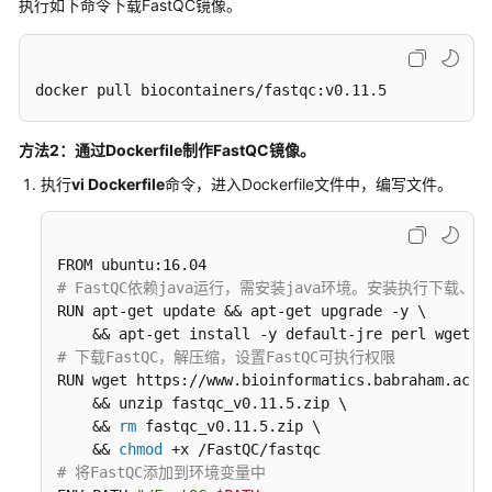
执行如下命令下载FastQC镜像。
流
程、
作
业
docker pull biocontainers/fastqc:v0.11.5
类
方法2：通过Dockerfile制作FastQC镜像。
小
执行
vi Dockerfile
命令，进入Dockerfile文件中，编写文件。
分
子
药
物
设
# FastQC依赖java运行，需安装java环境。安装执行下载
计
RUN apt-get update && apt-get upgrade -y \

类
# 下载FastQC，解压缩，设置FastQC可执行权限
文
RUN wget https://www.bioinformatics.babraham.ac.uk
档
    && unzip fastqc_v0.11.5.zip \

    && 
rm
 fastqc_v0.11.5.zip \

下
    && 
chmod
载
# 将FastQC添加到环境变量中