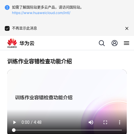
如需了解国际站更多云产品，请访问国际站。
https://www.huaweicloud.com/intl/
不再显示此消息
训练作业容错检查功能介绍