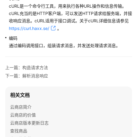
户
cURL是一个命令行工具，用来执行各种URL操作和信息传输。
指
cURL充当的是HTTP客户端，可以发送HTTP请求给服务端，并接
南
收响应消息。cURL适用于接口调试。关于cURL详细信息请参见
https://curl.haxx.se/
。
商
家
编码
指
通过编码调用接口，组装请求消息，并发送处理请求消息。
南
为
上一篇：构造请求方法
什
下一篇：解析消息响应
么
要
加
相关文档
入
云
云商店简介
商
云商店的价值
店
云商店版本更新日志
查找商品
入