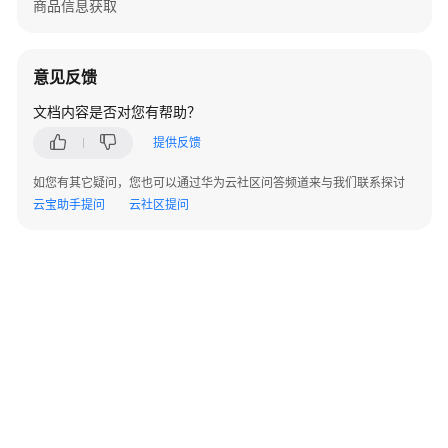
商品信息获取
驻
云
商
店
意见反馈
成
文档内容是否对您有帮助？
为
商
提供反馈
家
如您有其它疑问，您也可以通过华为云社区问答频道来与我们联系探讨
云宝助手提问
云社区提问
发
布
通
用
商
品
发
布
联
营