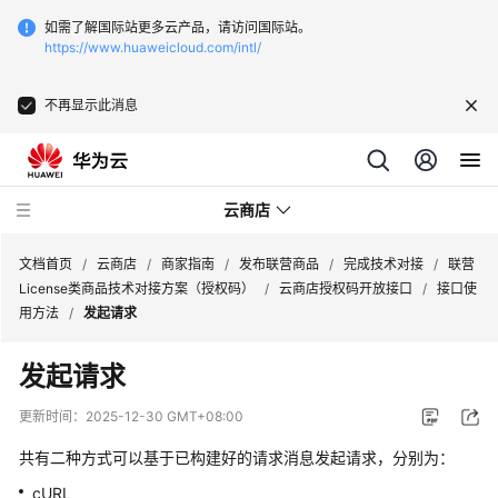
如需了解国际站更多云产品，请访问国际站。
https://www.huaweicloud.com/intl/
不再显示此消息
云商店
文档首页
/
云商店
/
商家指南
/
发布联营商品
/
完成技术对接
/
联营
License类商品技术对接方案（授权码）
/
云商店授权码开放接口
/
接口使
用方法
/
发起请求
云
商
发起请求
店
介
更新时间：
2025-12-30 GMT+08:00
绍
共有二种方式可以基于已构建好的请求消息发起请求，分别为：
用
cURL