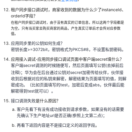
联
租户同步接口调试时，商家收到的数据为什么少了instanceId、
营
orderId字段？
KIT
在租户同步接口调试时，由于没有真实的订单信息，所以这两个字段都是
与
为空。只有当买家去购买商家的商品，产生真实订单后才会传对应参数
技
值。
术
应用同步里的公钥如何生成？
对
密钥长度
>
=3072bit
，密钥格式为
PKCS#8
，不设置私钥密码。
接
方
应用接入调试-应用同步接口调试页面中客户端secret填什么？
案
客户端
secret
调测的时候随便写，然后页面填写公钥
(
去掉前后
注释
)
；华为会在后台通过公钥对
secret
加密传给伙伴，伙伴接
联
收到后根据对应的私钥来解密，解密结果为页面填写的值，则解
营
密成功。（比如页面填写的
test
，加密后变成
abs
，伙伴最后能
SaaS
解密得到
test
就可以）。
类
接口调测失败
是什么原因？
商
客户先看下有没有成功接收到请求参数，如果没有的话需要
品
先确认下生产地址
url
是否正确
(
参照上文第二点
)
；
联
营
再看下返回内容是不是接口定义的返回字段
。
KIT