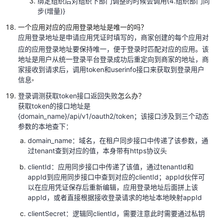
绑定组织后对组织下部门调整的时候会调用
{4.
组织部门同
令
步
(
增量
)}
牌
一个应用对应的应用登录地址是唯一的吗？
应用登录地址是申请应用凭证时填写的，商家创建的每个应用对
基
础
应的应用登录地址要保持唯一，便于登录时匹配对应的应用。该
地址是用户从统一登录平台登录成功后重定向到商家的地址，商
接
家接收到请求后，调用
token
和
userinfo
接口来获取到登录用户
口
。
信息
描
述
登录调测获取
token
接口返回失败
怎么办？
获取
token
的接口地址是
账
{domain_name}/api/v1/oauth2/token
；该接口涉及到三个动态
号
参数的本地查下：
同
domain_name
：域名，在租户同步接口中传递了该参数，通
步
过
tenant
查到对应的值，本身带有
https
协议头
接
clientId
：应用同步接口中传递了该值，通过
tenantId
和
口
appId
到应用同步接口中查到对应的
clientId
；
appId
伙伴可
描
以在应用凭证保存后重新编辑，应用登录地址后面拼上该
述
appId
，或者直接根据接收登录请求的地址本地映射
appId
基
clientSecret
：逻辑同
clientId
，需要注意此时需要通过私钥