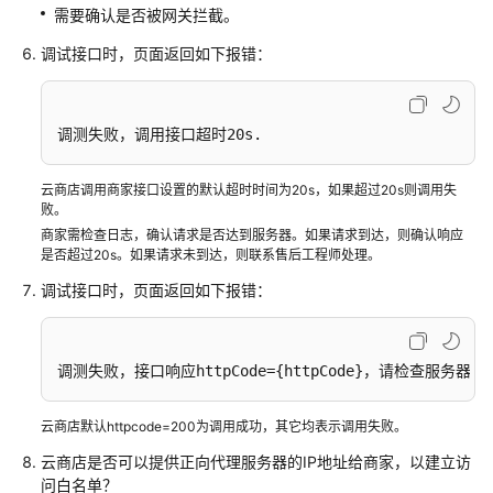
商
需要确认是否被网关拦截。
品
调试接口时，页面返回如下报错：
联
营
商
调测失败，调用接口超时20s.
品
发
云商店调用商家接口设置的默认超时时间为20s，如果超过20s则调用失
布
败。
总
商家需检查日志，确认请求是否达到服务器。如果请求到达，则确认响应
览
是否超过20s。如果请求未到达，则联系售后工程师处理。
调试接口时，页面返回如下报错：
准
备
发
调测失败，接口响应httpCode={httpCode}，请检查服务
布
联
营
云商店默认httpcode=200为调用成功，其它均表示调用失败。
商
云商店是否可以提供正向代理服务器的IP地址给商家，以建立访
品
问白名单？