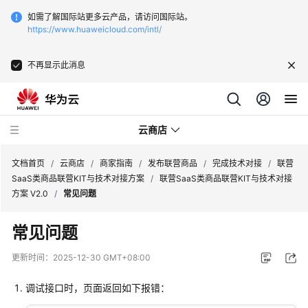
如需了解国际站更多云产品，请访问国际站。
https://www.huaweicloud.com/intl/
不再显示此消息
云商店
文档首页
/
云商店
/
商家指南
/
发布联营商品
/
完成技术对接
/
联营
SaaS类商品联营KIT与技术对接方案
/
联营SaaS类商品联营KIT与技术对接
方案 V2.0
/
常见问题
云
商
常见问题
店
介
更新时间：
2025-12-30 GMT+08:00
绍
调试接口时，页面返回如下报错：
用