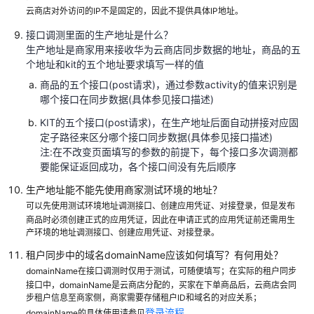
云商店对外访问的IP不是固定的，因此不提供具体IP地址。
商
业
接口调测里面的生产地址是什么？
合
生产地址是商家用来接收华为云商店同步数据的地址，商品的五
作
个地址和
kit
的五个地址要求填写一样的值
评
商品的五个接口
(post
请求
)
，通过参数
activity
的值来识别是
估
哪个接口在同步数据
(
具体参见接口描述
)
KIT
的五个接口
(post
请求
)
，在生产地址后面自动拼接对应固
完
定子路径来区分哪个接口同步数据
(
具体参见接口描述
)
成
注
:
在不改变页面填写的参数的前提下，每个接口多次调测都
技
要能保证返回成功，各个接口间没有先后顺序
术
对
生产地址能不能先使用商家测试环境的地址？
接
可以先使用测试环境地址调测接口、创建应用凭证、对接登录，但是发布
商品时必须创建正式的应用凭证，因此在申请正式的应用凭证前还需用生
产环境的地址调测接口、创建应用凭证、对接登录。
联
营
租户同步中的域名domainName应该如何填写？有何用处？
SaaS
domainName在接口调测时仅用于测试，可随便填写；在实际的租户同步
类
接口中，domainName是云商店分配的，买家在下单商品后，云商店会同
商
步租户信息至商家侧，商家需要存储租户ID和域名的对应关系；
品
登录流程
domainName的具体使用请参见
。