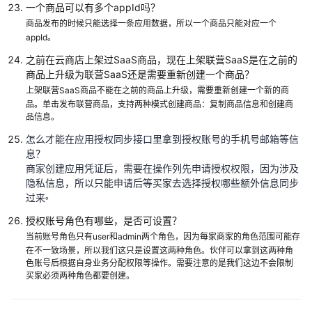
店
一个商品可以有多个appId吗？
开
商品发布的时候只能选择一条应用数据，所以一个商品只能对应一个
放
appId。
接
之前在云商店上架过SaaS商品，现在上架联营SaaS是在之前的
口
商品上升级为联营SaaS还是需要重新创建一个商品？
上架联营SaaS商品不能在之前的商品上升级，需要重新创建一个新的商
SaaS
品。单击发布联营商品，支持两种模式创建商品：复制商品信息和创建商
类
品信息。
商
怎么才能在应用授权同步接口里拿到授权账号的手机号邮箱等信
品
息
？
资
商家创建应用凭证后，需要在操作列先申请授权权限，因为涉及
产
隐私信息，所以只能申请后等买家去选择授权哪些额外信息同步
管
。
过来
理
与
授权账号角色有哪些，是否可设置？
安
当前账号角色只有user和admin两个角色，因为每家商家的角色范围可能存
全
在不一致场景，所以我们这只是设置这两种角色。伙伴可以拿到这两种角
色账号后根据自身业务分配权限等操作。需要注意的是我们这边不会限制
测
买家必须两种角色都要创建。
试
联