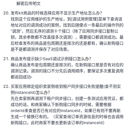
础、
解密后传明文
账
发布
kit
商品的时候选择应用不显示生产地址怎么办？
号
找到这个应用维护的生产地址，到
[
调试用例管理
]
菜单下查询该
同
地址对应的调测成功的案例，找到后随便点一条最后的操作列的
步
“调测”，然后无序的调测十个接口（除了应用同步接口复制公
接
钥，其余参数都不改直接多次调测），需要接口都调测成功。最
口
后检查发布的商品是包周期还是按次的还是都有，确认新购接口
调
是不是都调测并保存了对应场景。
试
商品发布提示缺少
SaaS
调试示例接口
怎么办？
确认商品发布是包周期还是按次的，在新购接口里是否有对应的
调
调测记录。调测的接口不分先后调用顺序，要保证多次重复调用
用
。
都返回成功
结
果
买家应用绑定组织卖家侧收到租户同步接口失败提醒
(
查不到实
码
例
instanceId)
怎么办？
说
先在卖家侧再调测下租户同步接口，创建一条测试应用凭证，都
明
成功的话，和商家确认下新购接口同步的时候，需要根据
orderId
来查是否已有对应的
instanceId
，如果已有则不要再新
生成一个替换已有的。（买家查询订单资源信息的时候也会调用
云
新购接口，此时商家不要去更新该订单的
instanceId
）
商