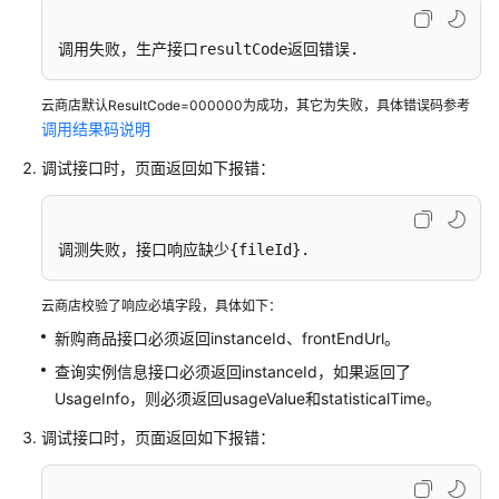
户
指
调用失败，生产接口resultCode返回错误.
南
云商店默认ResultCode=000000为成功，其它为失败，具体错误码参考
商
调用结果码说明
家
指
调试接口时，页面返回如下报错：
南
为
调测失败，接口响应缺少{fileId}.
什
么
云商店校验了响应必填字段，具体如下：
要
加
新购商品接口必须返回instanceId、frontEndUrl。
入
查询实例信息接口必须返回instanceId，如果返回了
云
UsageInfo，则必须返回usageValue和statisticalTime。
商
店
调试接口时，页面返回如下报错：
入