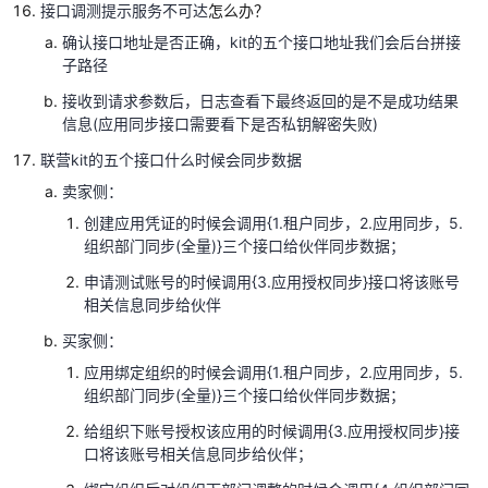
接口调测提示服务不可达
怎么办？
与
技
确认接口地址是否正确，
kit
的五个接口地址我们会后台拼接
术
子路径
对
接收到请求参数后，日志查看下最终返回的是不是成功结果
接
信息
(
应用同步接口需要看下是否私钥解密失败
)
方
案
联营
kit
的五个接口什么时候会同步数据
V2.0
卖家侧：
创建应用凭证的时候会调用
{1.
租户同步，
2.
应用同步，
5.
技
组织部门同步
(
全量
)}
三个接口给伙伴同步数据；
术
对
申请测试账号的时候调用
{3.
应用授权同步
}
接口将该账号
相关信息同步给伙伴
接
说
买家侧：
明
应用绑定组织的时候会调用
{1.
租户同步，
2.
应用同步，
5.
组织部门同步
(
全量
)}
三个接口给伙伴同步数据；
接
口
给组织下账号授权该应用的时候调用
{3.
应用授权同步
}
接
安
口将该账号相关信息同步给伙伴；
全