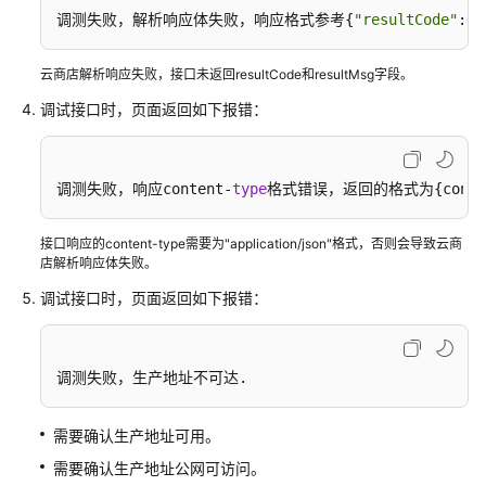
驻
调测失败，解析响应体失败，响应格式参考{
"resultCode"
:
"0
云
商
云商店解析响应失败，接口未返回resultCode和resultMsg字段。
店
成
调试接口时，页面返回如下报错：
为
商
家
调测失败，响应content-
type
格式错误，返回的格式为{conte
发
接口响应的content-type需要为"application/json"格式，否则会导致云商
布
店解析响应体失败。
通
用
调试接口时，页面返回如下报错：
商
品
调测失败，生产地址不可达.
发
布
需要确认生产地址可用。
联
营
需要确认生产地址公网可访问。