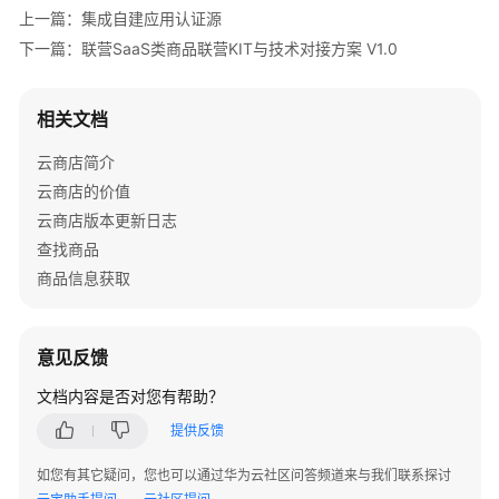
上一篇：集成自建应用认证源
营
下一篇：联营SaaS类商品联营KIT与技术对接方案 V1.0
账
号
统
相关文档
一
登
云商店简介
录
云商店的价值
接
云商店版本更新日志
入
查找商品
SaaS
商品信息获取
类
接
入
意见反馈
示
例
文档内容是否对您有帮助？
代
提供反馈
码
V2.0
如您有其它疑问，您也可以通过华为云社区问答频道来与我们联系探讨