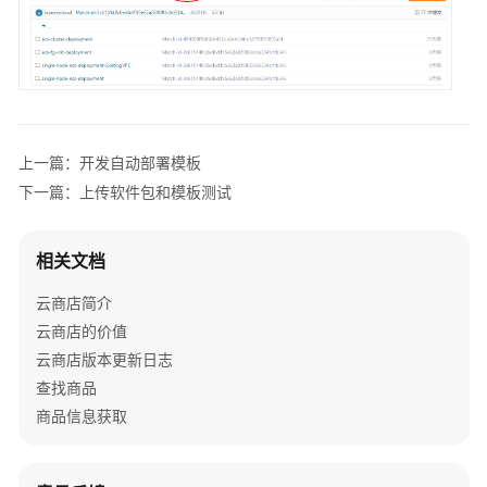
户
指
南
商
家
指
上一篇：开发自动部署模板
南
下一篇：上传软件包和模板测试
为
什
相关文档
么
要
云商店简介
加
云商店的价值
入
云商店版本更新日志
云
查找商品
商
商品信息获取
店
入