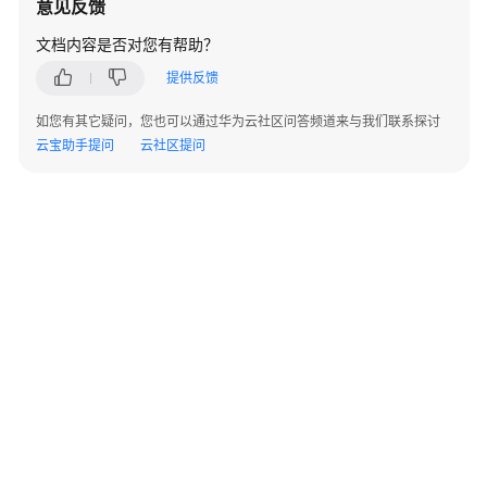
意见反馈
驻
云
文档内容是否对您有帮助？
商
提供反馈
店
成
如您有其它疑问，您也可以通过华为云社区问答频道来与我们联系探讨
为
云宝助手提问
云社区提问
商
家
发
布
通
用
商
品
发
布
联
营
©2026 Huaweicloud.com 版权所有
黔ICP备20004760号-14
苏B2-20130048号
A2.B1.B2-20070312