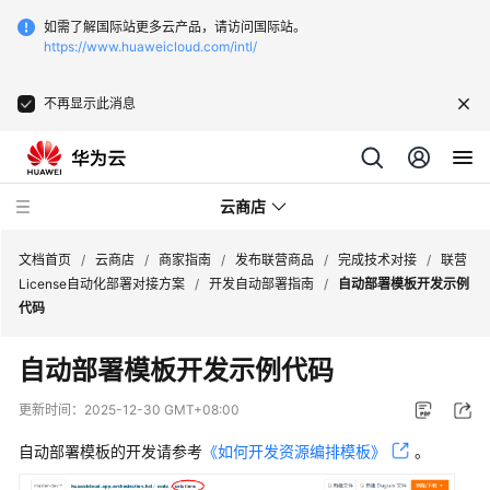
如需了解国际站更多云产品，请访问国际站。
https://www.huaweicloud.com/intl/
不再显示此消息
云商店
文档首页
/
云商店
/
商家指南
/
发布联营商品
/
完成技术对接
/
联营
License自动化部署对接方案
/
开发自动部署指南
/
自动部署模板开发示例
代码
云
商
自动部署模板开发示例代码
店
介
更新时间：
2025-12-30 GMT+08:00
绍
自动部署模板的开发请参考
《如何开发资源编排模板》
。
用