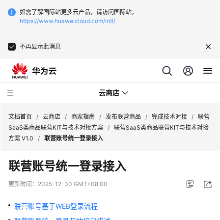
如需了解国际站更多云产品，请访问国际站。
https://www.huaweicloud.com/intl/
不再显示此消息
云商店
文档首页
/
云商店
/
商家指南
/
发布联营商品
/
完成技术对接
/
联营
SaaS类商品联营KIT与技术对接方案
/
联营SaaS类商品联营KIT与技术对接
方案 V1.0
/
联营账号统一登录接入
云
商
联营账号统一登录接入
店
介
更新时间：
2025-12-30 GMT+08:00
绍
联营账号基于WEB登录流程
用