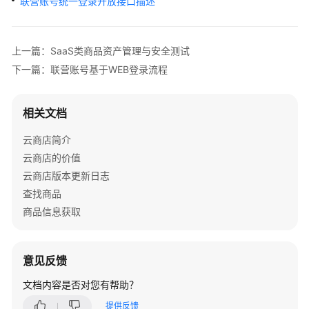
联营账号统一登录开放接口描述
户
指
南
上一篇：SaaS类商品资产管理与安全测试
商
下一篇：联营账号基于WEB登录流程
家
指
相关文档
南
云商店简介
为
云商店的价值
什
云商店版本更新日志
么
要
查找商品
加
商品信息获取
入
云
商
意见反馈
店
文档内容是否对您有帮助？
入
提供反馈