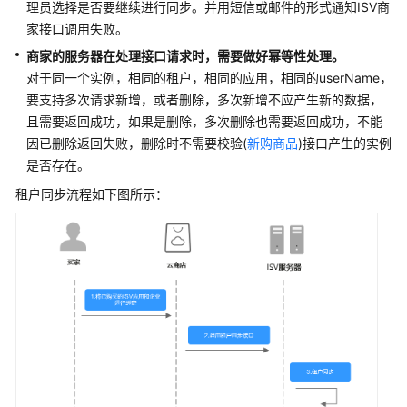
家
理员选择是否要继续进行同步。并用短信或邮件的形式通知ISV商
指
家接口调用失败。
南
商家的服务器在处理接口请求时，需要做好幂等性处理。
对于同一个实例，相同的租户，相同的应用，相同的userName，
为
要支持多次请求新增，或者删除，多次新增不应产生新的数据，
什
且需要返回成功，如果是删除，多次删除也需要返回成功，不能
么
因已删除返回失败，删除时不需要校验(
要
新购商品
)接口产生的实例
加
是否存在。
入
租户同步流程如下图所示：
云
商
店
入
驻
云
商
店
成
为