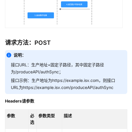
商
家
发
布
通
请求方法：POST
用
商
说明：
品
接口URL：生产地址+固定子路径，其中固定子路径
为/produceAPI/authSync；
发
布
接口示例：生产地址为https://example.isv.com，则接口
联
URL为https://example.isv.com/produceAPI/authSync
营
商
Headers请参数
品
参数
必
参数类型
描述
联
选
营
商