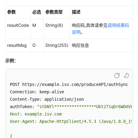
术
对
参数
必选
参数类型
描述
接
方
resultCode
M
String(6)
响应码,具体请参见
调用结果码
案
说明
。
联
resultMsg
O
String(255)
响应信息
营
SaaS
示例：
类
商
品
POST https://example.isv.com/produceAPI/authSync

联
营
Connection: keep-alive

KIT
Content-Type: application/json

与
authToken: 
"stbNYl*****************Ubt271qDr6WDAVLtL
技
Host: example.isv.com

术
User-Agent: Apache-HttpClient/4.5.3 (Java/1.8.0_191)

对
接
{
