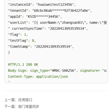
方
"
instanceId
": "
huaiweitest123456
", 

案
"
tenantId
": "
68cbc86ab******92f36422fa0e
", 

V2.0
"
appId
": "
KSID******34456
",

"
userList
": "
[{ userName:\"zhangsan01\"，name:\"张三
联
"
 currentSyncTime
": "
20220413093539534
", 

营
SaaS
"
flag
": 1, 

类
"
testFlag
": 0, 

商
"
timeStamp
": "
20220413093539534
",

品
}

联
营
HTTP/1.1 200 OK

KIT
Body-Sign: sign_type="
HMAC-SHA256
", signature= "
xxxx
与
Content-Type: application/json

技
{

术
"
 resultCode
": "
000000
",

对
"
 resultMsg
": "
Success
"

接
上一篇：应用接口
方
}
案
下一篇：部门增量同步
V1.0