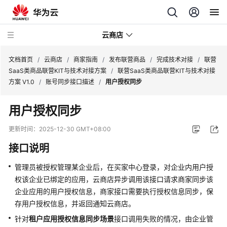
云商店
文档首页
/
云商店
/
商家指南
/
发布联营商品
/
完成技术对接
/
联营
SaaS类商品联营KIT与技术对接方案
/
联营SaaS类商品联营KIT与技术对接
方案 V1.0
/
账号同步接口描述
/
用户授权同步
云
商
用户授权同步
店
介
更新时间：
2025-12-30 GMT+08:00
绍
接口说明
用
管理员被授权管理某企业后，在买家中心登录，对企业内用户授
户
权该企业已绑定的应用，云商店异步调用该接口请求商家同步该
指
企业应用的用户授权信息，商家接口需要执行授权信息同步，保
南
存用户授权信息，并返回通知云商店。
商
针对
租户应用授权信息同步场景
接口调用失败的情况，由企业管