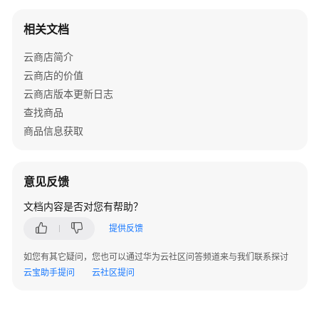
相关文档
技
术
云商店简介
对
云商店的价值
接
云商店版本更新日志
说
明
查找商品
商品信息获取
接
口
安
意见反馈
全
令
文档内容是否对您有帮助？
牌
提供反馈
基
如您有其它疑问，您也可以通过华为云社区问答频道来与我们联系探讨
础
云宝助手提问
云社区提问
接
口
描