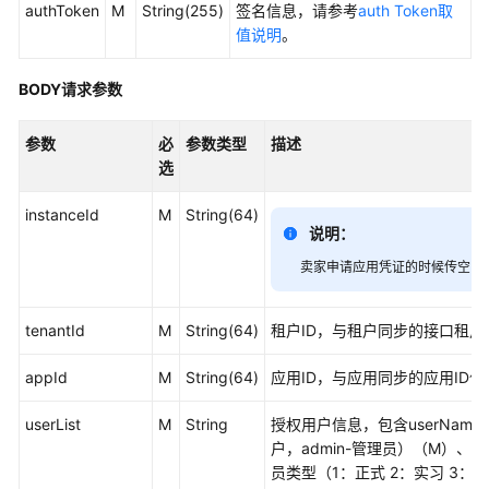
authToken
M
String(255)
签名信息，请参考
auth Token取
品
值说明
。
发
布
BODY请求参数
总
览
参数
必
参数类型
描述
准
选
备
发
instanceId
M
String(64)
说明：
布
联
卖家申请应用凭证的时候传空，
营
商
tenantId
M
String(64)
租户ID，与租户同步的接口租户
品
appId
M
String(64)
应用ID，与应用同步的应用ID
商
业
userList
M
String
授权用户信息，包含userName:账号
合
户，admin-管理员）（M）、enab
作
员类型（1：正式 2：实习 3：劳
评