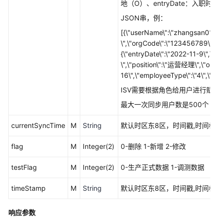
地（O）、entryDate：入职时间
估
JSON串，例：
完
[{\"userName\":\"zhangsan01\
成
\",\"orgCode\":\"123456789\",\"ro
技
{\"entryDate\":\"2022-11-9\",\
术
\",\"position\":\"运营经理\",\"orgC
对
16\",\"employeeType\":\"4\",\"
接
ISV需要根据角色给用户进行赋权
最大一次同步用户数是500个
联
营
currentSyncTime
M
String
默认时区东8区，时间戳,时间格式：2
SaaS
类
flag
M
Integer(2)
0-删除 1-新增 2-修改
商
品
testFlag
M
Integer(2)
0-生产正式数据 1-调测数据
联
营
timeStamp
M
String
默认时区东8区，时间戳,时间格式：2
KIT
与
技
响应参数