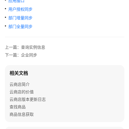
应用接口
户
指
用户授权同步
南
部门增量同步
部门全量同步
商
家
指
上一篇：查询实例信息
南
下一篇：企业同步
为
什
相关文档
么
要
云商店简介
加
云商店的价值
入
云
云商店版本更新日志
商
查找商品
店
商品信息获取
入