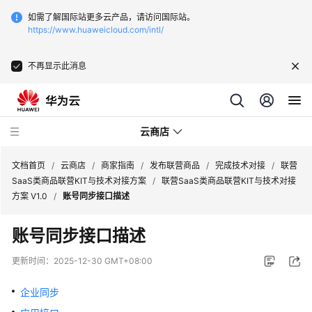
如需了解国际站更多云产品，请访问国际站。
https://www.huaweicloud.com/intl/
不再显示此消息
云商店
文档首页
/
云商店
/
商家指南
/
发布联营商品
/
完成技术对接
/
联营
SaaS类商品联营KIT与技术对接方案
/
联营SaaS类商品联营KIT与技术对接
方案 V1.0
/
账号同步接口描述
云
商
账号同步接口描述
店
介
更新时间：
2025-12-30 GMT+08:00
绍
企业同步
用