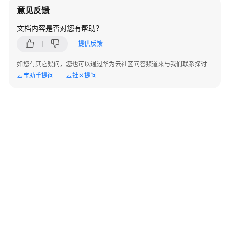
驻
意见反馈
云
商
文档内容是否对您有帮助？
店
提供反馈
成
为
如您有其它疑问，您也可以通过华为云社区问答频道来与我们联系探讨
商
云宝助手提问
云社区提问
家
发
布
通
用
商
品
发
布
联
营
©2026 Huaweicloud.com 版权所有
黔ICP备20004760号-14
苏B2-20130048号