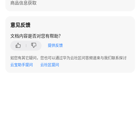
驻
商品信息获取
云
商
店
意见反馈
成
文档内容是否对您有帮助？
为
商
提供反馈
家
如您有其它疑问，您也可以通过华为云社区问答频道来与我们联系探讨
发
云宝助手提问
云社区提问
布
通
用
商
品
发
布
©2026 Huaweicloud.com 版权所有
黔ICP备20004760号-14
苏B2-20130048号
A2.B1.B2-20070312
联
增值电信业务经营许可证：B1.B2-20200593 | 代理域名注册服务机构：新网、西数
营
电子营业执照
贵公网安备 52990002000093号