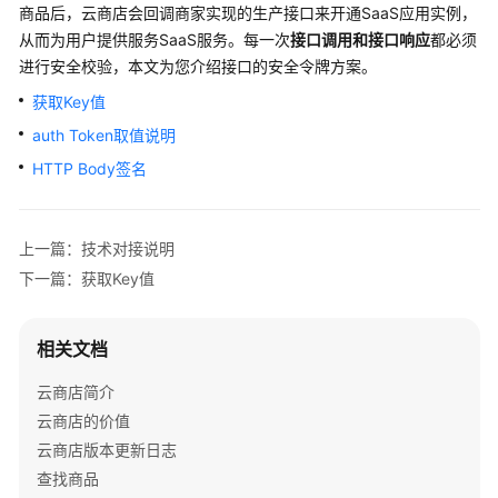
户
商品后，云商店会回调商家实现的生产接口来开通SaaS应用实例，
指
从而为用户提供服务
SaaS服务。每一次
接口调用和接口响应
都必须
南
进行安全校验，
本文为您介绍接口的安全令牌方案。
获取Key值
商
家
auth Token取值说明
指
HTTP Body签名
南
为
上一篇：技术对接说明
什
下一篇：获取Key值
么
要
加
相关文档
入
云
云商店简介
商
云商店的价值
店
云商店版本更新日志
查找商品
入