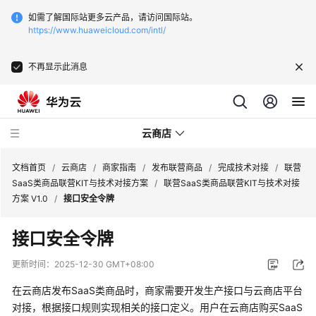
如需了解国际站更多云产品，请访问国际站。
https://www.huaweicloud.com/intl/
不再显示此消息
云商店
文档首页
/
云商店
/
商家指南
/
发布联营商品
/
完成技术对接
/
联营
SaaS类商品联营KIT与技术对接方案
/
联营SaaS类商品联营KIT与技术对接
方案 V1.0
/
接口安全令牌
云
商
接口安全令牌
店
介
更新时间：
2025-12-30 GMT+08:00
绍
在云商店发布SaaS类商品时，商家需要开发生产接口与云商店平台
用
对接，
根据接口规则实现相关的接口定义
。用户在云商店购买SaaS