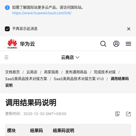
如需了解国际站更多云产品，请访问国际站。
https://www.huaweicloud.com/intl/
不再显示此消息
云商店
文档首页
/
云商店
/
商家指南
/
发布通用商品
/
完成技术对接
/
SaaS类商品技术对接方案
/
SaaS类商品技术对接方案 V1.0
/
调用结果码
说明
云
商
调用结果码说明
店
介
更新时间：
2025-12-30 GMT+08:00
绍
模块
结果码
结果码说明
用