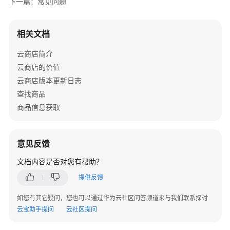
下一篇：常见问题
发
布
总
相关文档
览
云商店简介
准
云商店的价值
备
云商店版本更新日志
发
布
查找商品
通
商品信息获取
用
商
品
意见反馈
文档内容是否对您有帮助？
完
成
提供反馈
技
术
如您有其它疑问，您也可以通过华为云社区问答频道来与我们联系探讨
对
云宝助手提问
云社区提问
接