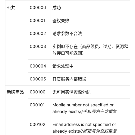
户
公共
000000
成功
指
南
000001
鉴权失败
商
000002
请求参数不合法
家
指
000003
实例ID不存在（商品续费、过期、资源释
南
放接口可能返回）
为
000004
请求处理中
什
么
000005
其它服务内部错误
要
加
新购商品
000100
无可用实例资源分配
入
云
000101
Mobile number not specified or
商
already exists
//
手机号为空或重复
店
000102
Email address is not specified or
入
already exists
//
邮箱号为空或重复