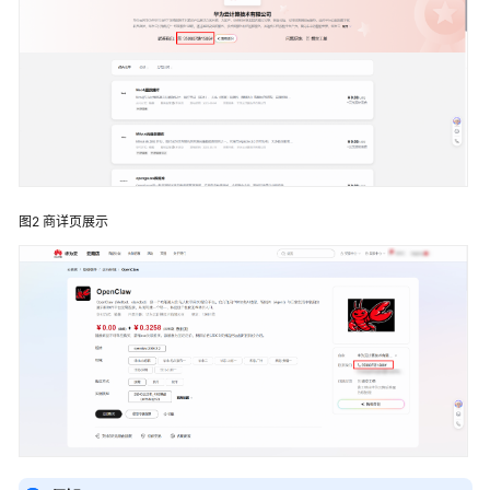
家
指
南
为
什
么
要
加
入
图2
商详页展示
云
商
店
入
驻
云
商
店
成
为