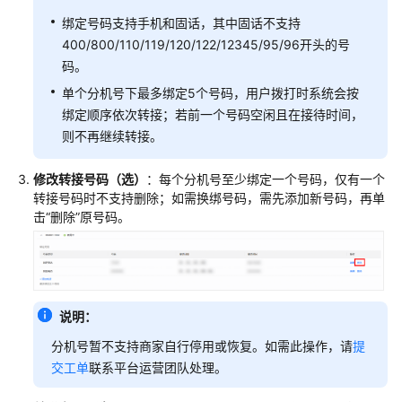
子
绑定号码支持手机和固话，其中固话不支持
用
400/800/110/119/120/122/12345/95/96开头的号
户
码。
配
单个分机号下最多绑定5个号码，用户拨打时系统会按
置
绑定顺序依次转接；若前一个号码空闲且在接待时间，
消
则不再继续转接。
息
接
修改转接号码（选）
：每个分机号至少绑定一个号码，仅有一个
收
转接号码时不支持删除；如需换绑号码，需先添加新号码，再单
人
击“删除”原号码。
配
置
服
务
说明：
与
分机号暂不支持商家自行停用或恢复。如需此操作，请
提
支
交工单
联系平台运营团队处理。
持