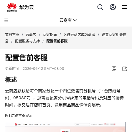
云商店
文档首页
/
云商店
/
商家指南
/
入驻云商店成为商家
/
设置商家相关信
息
/
配置服务与支持
/
配置售前客服
云
配置售前客服
商
店
更新时间：
2026-06-12 GMT+08:00
介
概述
绍
云商店默认给每个商家分配一个四位数售前分机号（平台热线号
用
码：950807），您需要配置分机号绑定的电话号码及对应的接待
户
时间，提交后在店铺首页、通用商品商品详情页展示。
指
南
图1
店铺首页展示
商