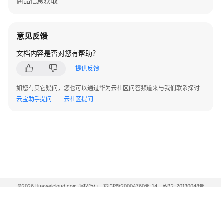
商品信息获取
服
设
意见反馈
置
工
文档内容是否对您有帮助？
单
提供反馈
服
务
如您有其它疑问，您也可以通过华为云社区问答频道来与我们联系探讨
时
云宝助手提问
云社区提问
间
授
权
委
托
服
务
©2026 Huaweicloud.com 版权所有
黔ICP备20004760号-14
苏B2-20130048号
声
A2.B1.B2-20070312
明
增值电信业务经营许可证：B1.B2-20200593 | 代理域名注册服务机构：新网、西数
电子营业执照
贵公网安备 52990002000093号