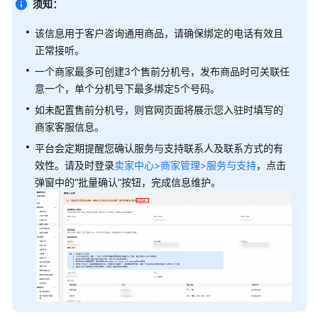
须知：
商
家
该信息用于客户咨询通用商品，请确保绑定的电话有效且
正常接听。
商
一个商家最多可创建3个售前分机号，发布商品时可关联任
家
意一个，单个分机号下最多绑定5个号码。
准
入
如未配置售前分机号，则官网页面将展示您入驻时填写的
条
商家客服信息。
件
平台会定期提醒您确认服务与支持联系人及联系方式的有
效性。请及时登录
卖家中心>商家管理>服务与支持
，点击
注
弹窗中的“批量确认”按钮，完成信息维护。
册
成
为
商
家
开
通
华