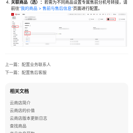
关联商品（选）：
若需为不同商品设置专属售前分机号转接，请
配
前往
“我的商品 > 售前与售后信息”
页面进行配置。
置
业
务
联
系
人
配
置
上一篇：配置业务联系人
售
下一篇：配置售后客服
前
客
服
相关文档
云商店简介
配
置
云商店的价值
售
云商店版本更新日志
后
查找商品
客