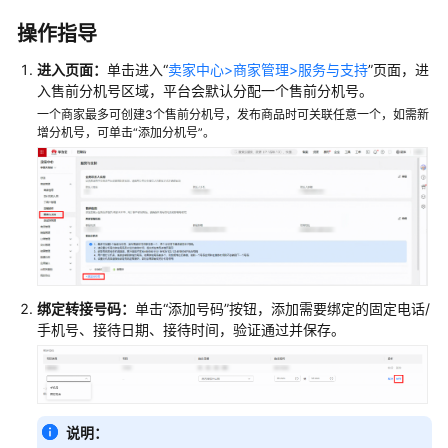
为
操作指导
支
付
进入页面：
单击进入“
卖家中心>商家管理>服务与支持
”页面，进
（仅
入售前分机号区域，平台会默认分配一个售前分机号。
通
一个商家最多可创建3个售前分机号，发布商品时可关联任意一个，如需新
用
增分机号，可单击“添加分机号”。
商
品）
设
置
商
家
相
绑定转接号码：
单击“添加号码”按钮，添加需要绑定的固定电话/
关
手机号、接待日期、接待时间，验证通过并保存。
信
息
管
说明：
理