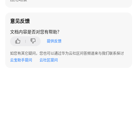
欠
费
查
意见反馈
询
文档内容是否对您有帮助？
个
提供反馈
性
化
如您有其它疑问，您也可以通过华为云社区问答频道来与我们联系探讨
成
云宝助手提问
云社区提问
本
分
析
成
本
对
比
多
数