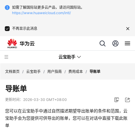
如需了解国际站更多云产品，请访问国际站。
https://www.huaweicloud.com/intl/
不再显示此消息
云宝助手
文档首页
/
云宝助手
/
用户指南
/
费用成本
/
导账单
导账单
最
新
更新时间：
2026-03-30 GMT+08:00
动
态
您可以在云宝助手中通过自然描述期望导出账单的条件和范围，云
宝助手会为您提供可供导出的账单，您可以在对话中直接下载此账
功
单
能