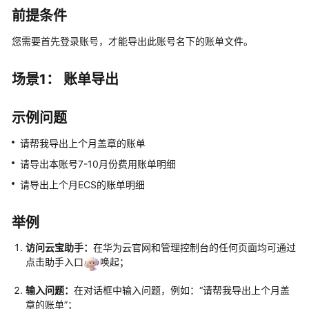
总
前提条件
览
您需要首先登录账号，才能导出此账号名下的账单文件。
产
品
场景1： 账单导出
介
绍
示例问题
快
请帮我导出上个月盖章的账单
速
入
请导出本账号7-10月份费用账单明细
门
请导出上个月ECS的账单明细
用
举例
户
指
访问云宝助手：
在华为云官网和管理控制台的任何页面均可通过
南
点击助手入口
唤起；
了
输入问题：
在对话框中输入问题，例如：“请帮我导出上个月盖
解
章的账单”；