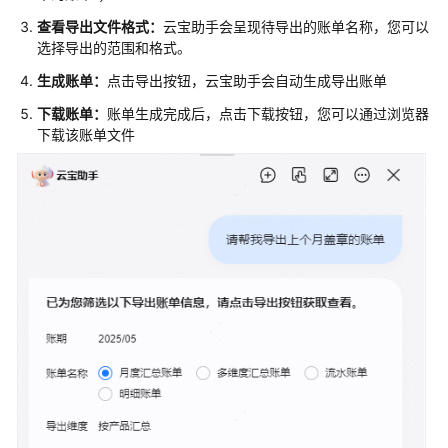
云
查看导出文件格式：
云宝助手会呈现待导出的账单名称，您可以
产
选择导出的范围和格式。
品
生成账单：
点击导出按钮，云宝助手会自动生成导出账单
使
下载账单：
账单生成完成后，点击下载按钮，您可以通过浏览器
用
下载该账单文件
云
产
品
诊
断
云
产
品
问
题
管
理