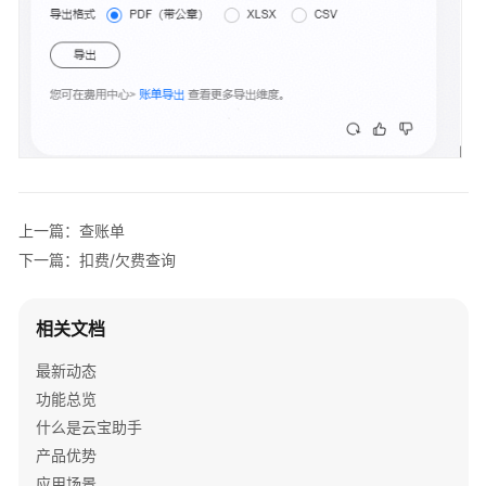
我
的
资
源
费
用
成
本
上一篇：查账单
查
下一篇：扣费/欠费查询
账
单
相关文档
导
最新动态
账
单
功能总览
什么是云宝助手
扣
产品优势
费/
应用场景