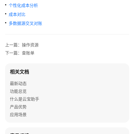
总
个性化成本分析
览
成本对比
产
多数据源交叉对账
品
介
绍
上一篇：操作资源
下一篇：查账单
快
速
入
相关文档
门
最新动态
用
功能总览
户
什么是云宝助手
指
产品优势
南
应用场景
了
解