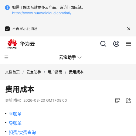
如需了解国际站更多云产品，请访问国际站。
https://www.huaweicloud.com/intl/
不再显示此消息
云宝助手
文档首页
/
云宝助手
/
用户指南
/
费用成本
费用成本
最
新
更新时间：
2026-03-20 GMT+08:00
动
态
查账单
导账单
功
能
扣费/欠费查询